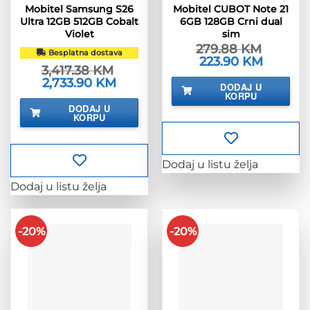
Mobitel Samsung S26
Mobitel CUBOT Note 21
Ultra 12GB 512GB Cobalt
6GB 128GB Crni dual
Violet
sim
279.88
KM
Besplatna dostava
Izvorna
223.90
KM
Trenutna
3,417.38
KM
cijena
cijena
bila
je:
Izvorna
2,733.90
KM
Trenutna
DODAJ U
je:
223.90 KM
cijena
cijena
KORPU
279.88 KM.
bila
je:
DODAJ U
je:
2,733.90 KM.
KORPU
3,417.38 KM.
Dodaj u listu želja
Dodaj u listu želja
-20%
-20%