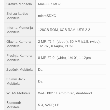
Grafika Mobitela
Mali-G57 MC2
Slot za karticu
microSDXC
Mobitela
Interna Memorija
128GB ROM, 6GB RAM, UFS 2.2
Mobitela
Glavna Kamera
2 MP, f/2.4, (depth), 50 MP, f/1.8, (wide),
Mobitela
1/2.76″, 0.64µm, PDAF
Prednja Kamera
8 MP, f/2.0, (wide), 1/4.0″, 1.12µm
Mobitela
Zvučnik Mobitela
Da
3.5mm Jack
Da
Mobitela
WLAN Mobitela
Wi-Fi 802.11 a/b/g/n/ac, dual-band
Bluetooth
5.3, A2DP, LE
Mobitela