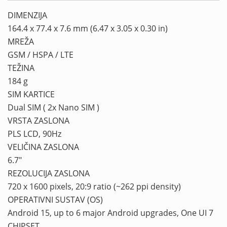
DIMENZIJA
164.4 x 77.4 x 7.6 mm (6.47 x 3.05 x 0.30 in)
MREŽA
GSM / HSPA / LTE
TEŽINA
184 g
SIM KARTICE
Dual SIM ( 2x Nano SIM )
VRSTA ZASLONA
PLS LCD, 90Hz
VELIČINA ZASLONA
6.7″
REZOLUCIJA ZASLONA
720 x 1600 pixels, 20:9 ratio (~262 ppi density)
OPERATIVNI SUSTAV (OS)
Android 15, up to 6 major Android upgrades, One UI 7
CHIPSET