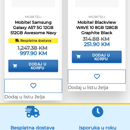
MOBITELI
MOBITELI
Mobitel Samsung
Mobitel Blackview
Galaxy A57 5G 12GB
WAVE 10 8GB 128GB
512GB Awesome Navy
Graphite Black
314.88
KM
Besplatna dostava
Izvorna
251.90
KM
Trenutna
1,247.38
KM
cijena
cijena
bila
je:
Izvorna
997.90
KM
Trenutna
DODAJ U
je:
251.90 KM
cijena
cijena
KORPU
314.88 KM.
bila
je:
DODAJ U
je:
997.90 KM.
KORPU
1,247.38 KM.
Dodaj u listu želja
Dodaj u listu želja
Besplatna dostava
Isporuka u roku