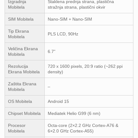
Izgradnja
Staklena prednja strana, plastična
Mobitela
stražnja strana, plastični okvir
SIM Mobitela
Nano-SIM + Nano-SIM
Tip Ekrana
PLS LCD, 90Hz
Mobitela
Veličina Ekrana
6.7”
Mobitela
Rezolucija
720 x 1600 pixels, 20:9 ratio (~262 ppi
Ekrana Mobitela
density)
Zaštita Ekrana
–
Mobitela
OS Mobitela
Android 15
Chipset Mobitela
Mediatek Helio G99 (6 nm)
Procesor
Octa-core (2×2.2 GHz Cortex-A76 &
Mobitela
6×2.0 GHz Cortex-A55)