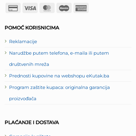
Credit
Visa
MasterCard
Maestro
American
Card
Express
2
POMOĆ KORISNICIMA
Reklamacije
Narudžbe putem telefona, e-maila ili putem
društvenih mreža
Prednosti kupovine na webshopu eKutak.ba
Program zaštite kupaca: originalna garancija
proizvođača
PLAĆANJE I DOSTAVA