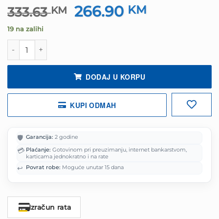
266.90
Izvorna
KM
Trenutna
333.63
KM
cijena
cijena
19 na zalihi
bila
je:
je:
266.90 KM.
Mobitel Samsung Galaxy A07 6GB 128GB Green količina
333.63 KM.
DODAJ U KORPU
KUPI ODMAH
🛡️
Garancija:
2 godine
💳
Plaćanje:
Gotovinom pri preuzimanju, internet bankarstvom,
karticama jednokratno i na rate
↩️
Povrat robe:
Moguće unutar 15 dana
Izračun rata