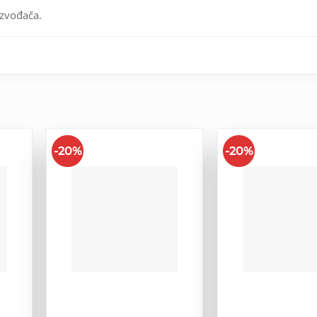
izvođača.
-20%
-20%