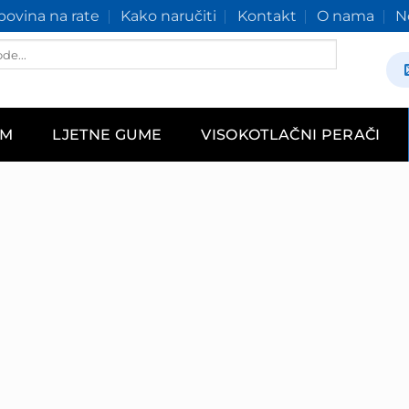
ovina na rate
Kako naručiti
Kontakt
O nama
N
AM
LJETNE GUME
VISOKOTLAČNI PERAČI