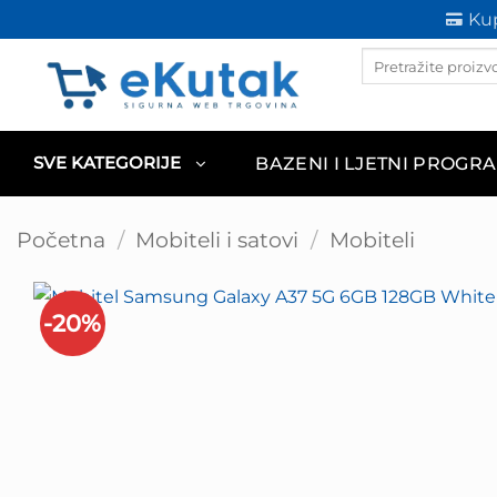
Skip
Kup
to
Products
content
search
BAZENI I LJETNI PROGR
SVE KATEGORIJE
Početna
/
Mobiteli i satovi
/
Mobiteli
-20%