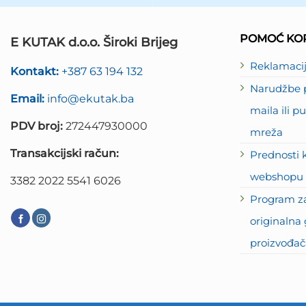
POMOĆ KOR
E KUTAK d.o.o. Široki Brijeg
Reklamaci
Kontakt:
+387 63 194 132
Narudžbe p
Email:
info@ekutak.ba
maila ili 
PDV broj:
272447930000
mreža
Transakcijski račun:
Prednosti 
webshopu 
3382 2022 5541 6026
Program za
originalna 
proizvođač