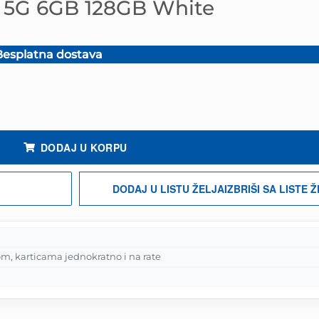
 5G 6GB 128GB White
esplatna dostava
.
čina
DODAJ U KORPU
DODAJ U LISTU ŽELJA
IZBRIŠI SA LISTE 
m, karticama jednokratno i na rate