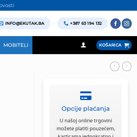
ovosti
INFO@EKUTAK.BA
+387 63 194 132
MOBITELI
KOŠARICA
Opcije plaćanja
U našoj online trgovini
možete platiti pouzećem,
karticama jednokratno i