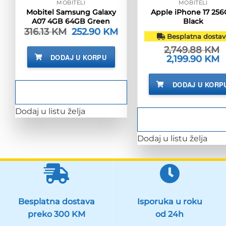
MOBITELI
MOBITELI
Mobitel Samsung Galaxy
Apple iPhone 17 25
A07 4GB 64GB Green
Black
316.13
KM
Izvorna
252.90
KM
Trenutna
Besplatna dostav
cijena
cijena
bila
je:
2,749.88
KM
je:
252.90 KM.
DODAJ U KORPU
Izvorna
2,199.90
KM
T
316.13 KM.
cijena
c
bila
je
je:
2
DODAJ U KORP
2,749.88 KM.
Dodaj u listu želja
Dodaj u listu želja
Besplatna dostava
Isporuka u roku
preko 300 KM
od 24h