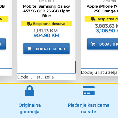
MOBITELI
MOBITELI
6GB
Mobitel Samsung Galaxy
Apple iPhone 17
A57 5G 8GB 256GB Light
256 Orange 
Blue
a
Besplatna d
Besplatna dostava
3,883.63
renutna
1,131.13
KM
Izvorna
3,106.90
ijena
cijena
Izvorna
904.90
KM
Trenutna
:
bila
cijena
cijena
,199.90 KM.
je:
bila
je:
U
DODAJ U 
3,883.63 K
je:
904.90 KM.
DODAJ U KORPU
1,131.13 KM.
Dodaj u listu želja
Dodaj u listu želja
Originalna
Plaćanje karticama
garancija
na rate