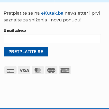
Pretplatite se na
eKutak.ba
newsletter i prvi
saznajte za sniženja i novu ponudu!
E-mail adresa
Credit
Visa
MasterCard
Maestro
American
Card
Express
2