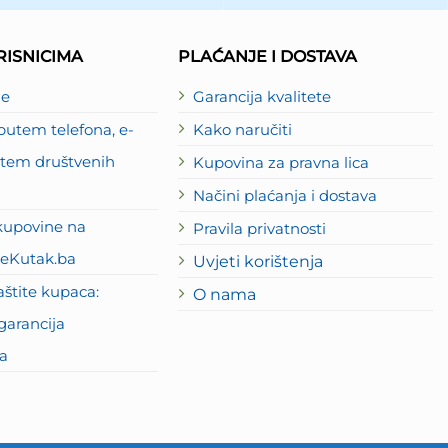
ISNICIMA
PLAĆANJE I DOSTAVA
je
Garancija kvalitete
utem telefona, e-
Kako naručiti
putem društvenih
Kupovina za pravna lica
Načini plaćanja i dostava
kupovine na
Pravila privatnosti
eKutak.ba
Uvjeti korištenja
štite kupaca:
O nama
garancija
a