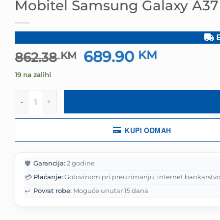
Mobitel Samsung Galaxy A37
B
689.90
Izvorna
KM
Trenutna
862.38
KM
cijena
cijena
19 na zalihi
bila
je:
je:
689.90 KM
Mobitel Samsung Galaxy A37 5G 6GB 128GB White koli
862.38 KM.
KUPI ODMAH
🛡️
Garancija:
2 godine
💳
Plaćanje:
Gotovinom pri preuzimanju, internet bankarstvo
↩️
Povrat robe:
Moguće unutar 15 dana