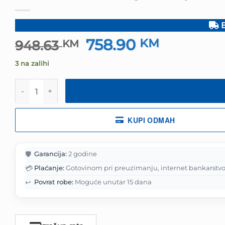
B
758.90
Izvorna
KM
Trenutna
948.63
KM
cijena
cijena
3 na zalihi
bila
je:
je:
758.90 KM.
Mobitel Samsung Galaxy A37 5G 8GB 256GB Gray količ
948.63 KM.
KUPI ODMAH
🛡️
Garancija:
2 godine
💳
Plaćanje:
Gotovinom pri preuzimanju, internet bankarstvo
↩️
Povrat robe:
Moguće unutar 15 dana