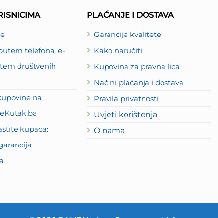
ISNICIMA
PLAĆANJE I DOSTAVA
je
Garancija kvalitete
utem telefona, e-
Kako naručiti
putem društvenih
Kupovina za pravna lica
Načini plaćanja i dostava
kupovine na
Pravila privatnosti
eKutak.ba
Uvjeti korištenja
štite kupaca:
O nama
garancija
a