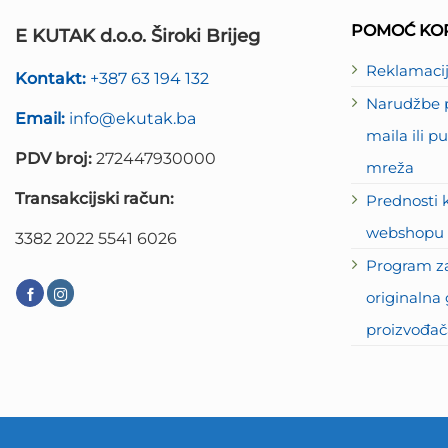
POMOĆ KOR
E KUTAK d.o.o. Široki Brijeg
Reklamaci
Kontakt:
+387 63 194 132
Narudžbe p
Email:
info@ekutak.ba
maila ili 
PDV broj:
272447930000
mreža
Transakcijski račun:
Prednosti 
webshopu 
3382 2022 5541 6026
Program za
originalna 
proizvođač