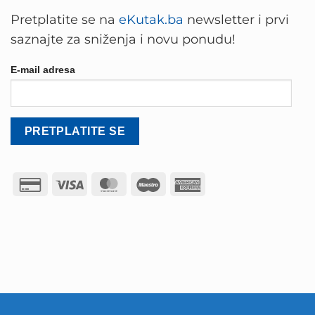
Pretplatite se na
eKutak.ba
newsletter i prvi
saznajte za sniženja i novu ponudu!
E-mail adresa
Credit
Visa
MasterCard
Maestro
American
Card
Express
2