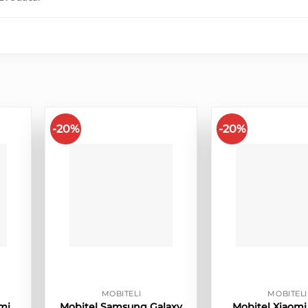
-20%
-20%
MOBITELI
MOBITELI
mi
Mobitel Samsung Galaxy
Mobitel Xiaom