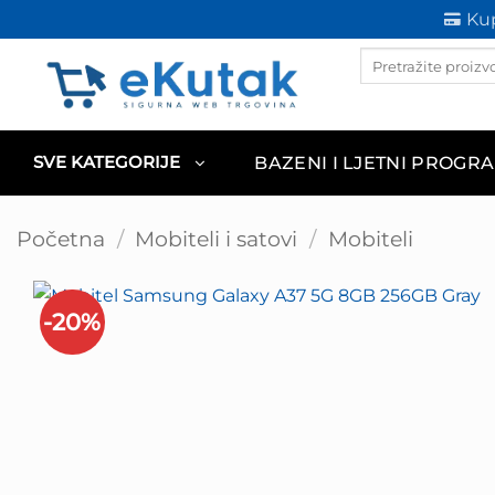
Skip
Kup
to
Products
content
search
BAZENI I LJETNI PROGR
SVE KATEGORIJE
Početna
/
Mobiteli i satovi
/
Mobiteli
-20%