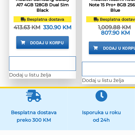
A17 4GB 128GB Dual Sim
Note 15 Pro+ 8GB 25
Black
Blue
Besplatna dostava
Besplatna dostav
413.63
KM
Izvorna
330.90
KM
Trenutna
1,009.88
KM
cijena
cijena
Izvorna
807.90
KM
Tr
bila
je:
cijena
ci
je:
330.90 KM.
bila
je:
DODAJ U KORPU
413.63 KM.
je:
80
DODAJ U KORP
1,009.88 KM.
Dodaj u listu želja
Dodaj u listu želja
Besplatna dostava
Isporuka u roku
preko 300 KM
od 24h