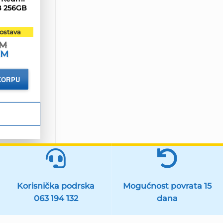
B 256GB
ostava
M
KM
Trenutna
cijena
je:
655.90 KM.
KORPU
.
Korisnička podrska
Mogućnost povrata 15
063 194 132
dana