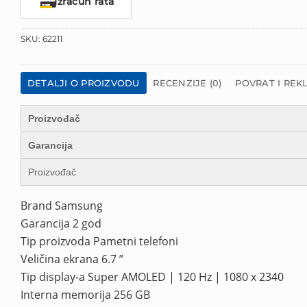
Izračun rata
SKU:
62211
DETALJI O PROIZVODU
RECENZIJE (0)
POVRAT I REK
Proizvođač
Garancija
Proizvođač
Brand Samsung
Garancija 2 god
Tip proizvoda Pametni telefoni
Veličina ekrana 6.7 ”
Tip display-a Super AMOLED | 120 Hz | 1080 x 2340
Interna memorija 256 GB