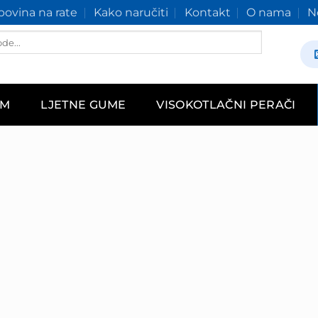
ovina na rate
Kako naručiti
Kontakt
O nama
N
AM
LJETNE GUME
VISOKOTLAČNI PERAČI