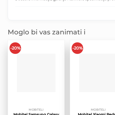
Moglo bi vas zanimati i
-20%
-20%
MOBITELI
MOBITELI
Mobitel Samsung Galaxy
Mobitel Xiaomi Red