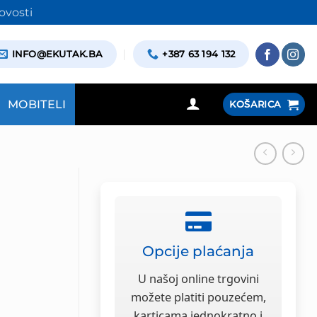
ovosti
INFO@EKUTAK.BA
+387 63 194 132
MOBITELI
KOŠARICA
Opcije plaćanja
U našoj online trgovini
možete platiti pouzećem,
karticama jednokratno i