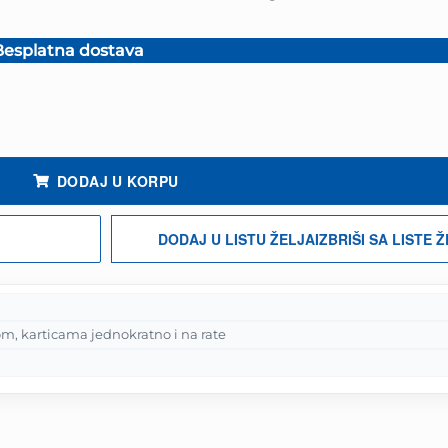
esplatna dostava
ina
DODAJ U KORPU
DODAJ U LISTU ŽELJA
IZBRIŠI SA LISTE 
m, karticama jednokratno i na rate