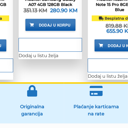
6GB
A07 4GB 128GB Black
Note 15 Pro 8G
Blue
351.13
KM
Izvorna
280.90
KM
Trenutna
cijena
cijena
bila
je:
a
Besplatna d
je:
280.90 KM.
DODAJ U KORPU
819.88
K
351.13 KM.
enutna
Izvorna
655.90
jena
cijena
bila
7.90 KM.
je:
U
DODAJ U 
819.88 KM
Dodaj u listu želja
Dodaj u listu želja
Originalna
Plaćanje karticama
garancija
na rate