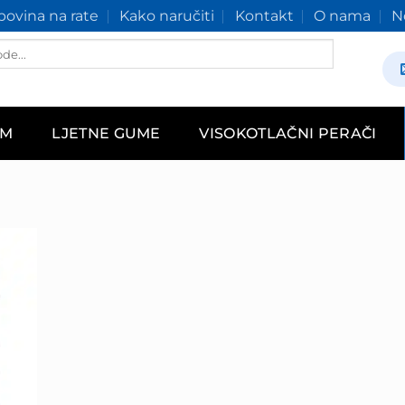
ovina na rate
Kako naručiti
Kontakt
O nama
N
AM
LJETNE GUME
VISOKOTLAČNI PERAČI