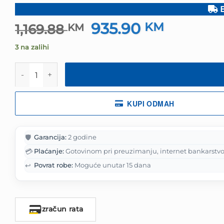
B
935.90
Izvorna
KM
Trenutna
1,169.88
KM
cijena
cijena
3 na zalihi
bila
je:
je:
935.90 KM
Mobitel Samsung Galaxy A57 5G 12GB 256GB Awesome 
1,169.88 KM.
KUPI ODMAH
🛡️
Garancija:
2 godine
💳
Plaćanje:
Gotovinom pri preuzimanju, internet bankarstvo
↩️
Povrat robe:
Moguće unutar 15 dana
Izračun rata