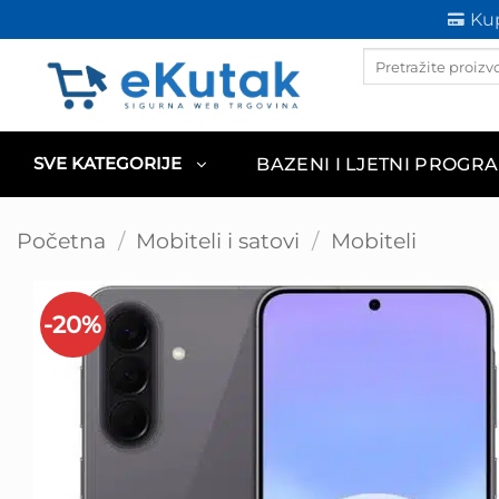
Skip
Kup
to
Products
content
search
BAZENI I LJETNI PROGR
SVE KATEGORIJE
Početna
/
Mobiteli i satovi
/
Mobiteli
-20%