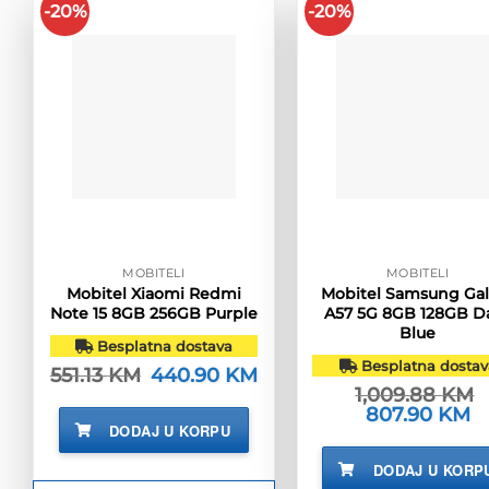
-20%
-20%
MOBITELI
MOBITELI
Mobitel Xiaomi Redmi
Mobitel Samsung Gal
Note 15 8GB 256GB Purple
A57 5G 8GB 128GB D
Blue
Besplatna dostava
Besplatna dostav
551.13
KM
Izvorna
440.90
KM
Trenutna
cijena
cijena
1,009.88
KM
bila
je:
Izvorna
807.90
KM
Tr
je:
440.90 KM.
cijena
ci
DODAJ U KORPU
551.13 KM.
bila
je:
je:
80
DODAJ U KORP
1,009.88 KM.