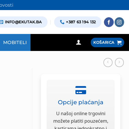
ovosti
INFO@EKUTAK.BA
+387 63 194 132
MOBITELI
KOŠARICA
Opcije plaćanja
U našoj online trgovini
možete platiti pouzećem,
karticama jednokratno i