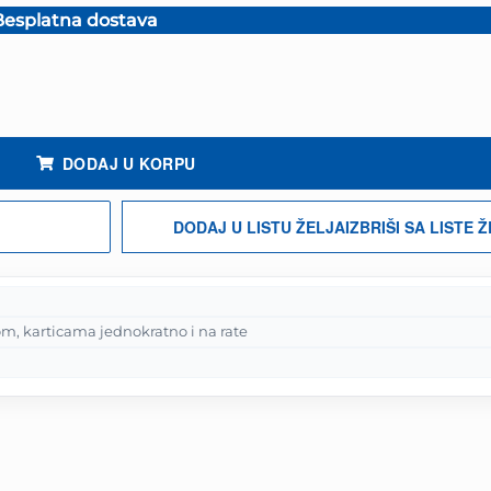
esplatna dostava
.
Navy količina
DODAJ U KORPU
DODAJ U LISTU ŽELJA
IZBRIŠI SA LISTE 
m, karticama jednokratno i na rate