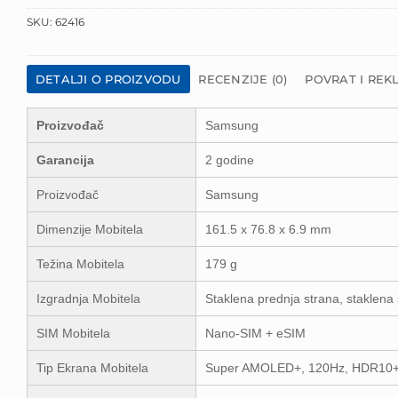
SKU:
62416
DETALJI O PROIZVODU
RECENZIJE (0)
POVRAT I REK
Proizvođač
Samsung
Garancija
2 godine
Proizvođač
Samsung
Dimenzije Mobitela
161.5 x 76.8 x 6.9 mm
Težina Mobitela
179 g
Izgradnja Mobitela
Staklena prednja strana, staklena s
SIM Mobitela
Nano-SIM + eSIM
Tip Ekrana Mobitela
Super AMOLED+, 120Hz, HDR10+, 1