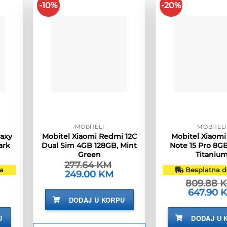
-10%
-20%
MOBITELI
MOBITELI
axy
Mobitel Xiaomi Redmi 12C
Mobitel Xiaom
ark
Dual Sim 4GB 128GB, Mint
Note 15 Pro 8G
Green
Titaniu
277.64
KM
a
Besplatna d
Izvorna
249.00
KM
Trenutna
cijena
cijena
809.88
bila
je:
enutna
Izvorna
647.90
je:
249.00 KM.
jena
cijena
DODAJ U KORPU
277.64 KM.
bila
7.90 KM.
je:
U
DODAJ U 
809.88 KM