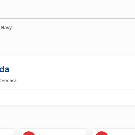
 Navy
oda
izvođača.