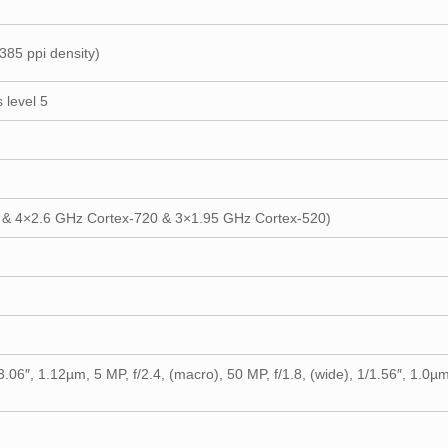
~385 ppi density)
 level 5
 & 4×2.6 GHz Cortex-720 & 3×1.95 GHz Cortex-520)
3.06″, 1.12µm, 5 MP, f/2.4, (macro), 50 MP, f/1.8, (wide), 1/1.56″, 1.0µ