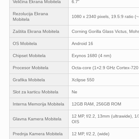
Veličina Ekrana Mobitela
6.7”
Rezolucija Ekrana
1080 x 2340 pixels, 19.5:9 ratio (
Mobitela
Zaštita Ekrana Mobitela
Corning Gorilla Glass Victus, Mohs
OS Mobitela
Android 16
Chipset Mobitela
Exynos 1680 (4 nm)
Procesor Mobitela
Octa-core (1×2.9 GHz Cortex-720
Grafika Mobitela
Xclipse 550
Slot za karticu Mobitela
Ne
Interna Memorija Mobitela
12GB RAM, 256GB ROM
12 MP, f/2.2, 13mm (ultrawide), 1/
Glavna Kamera Mobitela
OIS
Prednja Kamera Mobitela
12 MP, f/2.2, (wide)