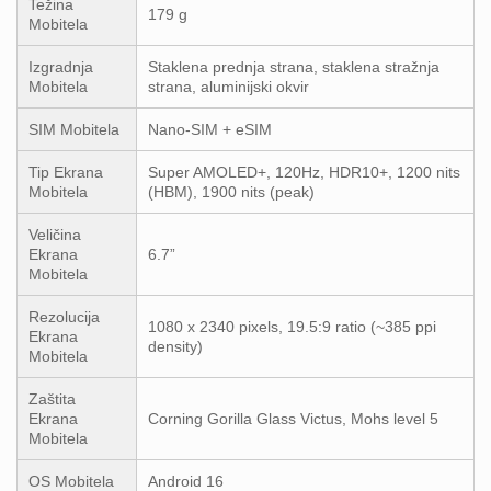
Težina
179 g
Mobitela
Izgradnja
Staklena prednja strana, staklena stražnja
Mobitela
strana, aluminijski okvir
SIM Mobitela
Nano-SIM + eSIM
Tip Ekrana
Super AMOLED+, 120Hz, HDR10+, 1200 nits
Mobitela
(HBM), 1900 nits (peak)
Veličina
Ekrana
6.7”
Mobitela
Rezolucija
1080 x 2340 pixels, 19.5:9 ratio (~385 ppi
Ekrana
density)
Mobitela
Zaštita
Ekrana
Corning Gorilla Glass Victus, Mohs level 5
Mobitela
OS Mobitela
Android 16