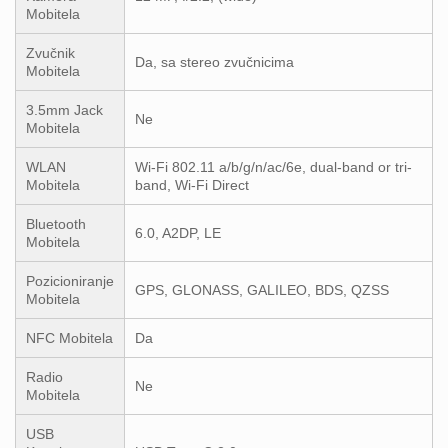
Mobitela
Zvučnik
Da, sa stereo zvučnicima
Mobitela
3.5mm Jack
Ne
Mobitela
WLAN
Wi-Fi 802.11 a/b/g/n/ac/6e, dual-band or tri-
Mobitela
band, Wi-Fi Direct
Bluetooth
6.0, A2DP, LE
Mobitela
Pozicioniranje
GPS, GLONASS, GALILEO, BDS, QZSS
Mobitela
NFC Mobitela
Da
Radio
Ne
Mobitela
USB