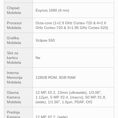
Chipset
Exynos 1680 (4 nm)
Mobitela
Procesor
Octa-core (1×2.9 GHz Cortex-720 & 4×2.6
Mobitela
GHz Cortex-720 & 3×1.95 GHz Cortex-520)
Grafika
Xclipse 550
Mobitela
Slot za
karticu
Ne
Mobitela
Interna
Memorija
128GB ROM, 8GB RAM
Mobitela
Glavna
12 MP, f/2.2, 13mm (ultrawide), 1/3.06″,
Kamera
1.12µm, 5 MP, f/2.4, (macro), 50 MP, f/1.8,
Mobitela
(wide), 1/1.56″, 1.0µm, PDAF, OIS
Prednja
Kamera
12 MP, f/2.2, (wide)