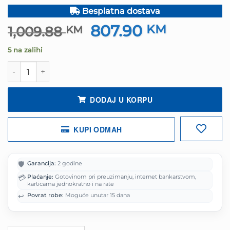
Besplatna dostava
807.90
Izvorna
KM
Trenutna
1,009.88
KM
cijena
cijena
5 na zalihi
bila
je:
je:
807.90 K
Mobitel Samsung Galaxy A57 5G 8GB 128GB Violet količi
1,009.88 KM.
DODAJ U KORPU
KUPI ODMAH
🛡️
Garancija:
2 godine
💳
Plaćanje:
Gotovinom pri preuzimanju, internet bankarstvom,
karticama jednokratno i na rate
↩️
Povrat robe:
Moguće unutar 15 dana