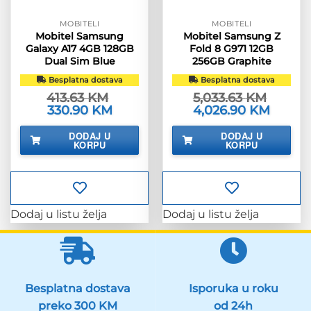
MOBITELI
MOBITELI
Mobitel Samsung
Mobitel Samsung Z
Galaxy A17 4GB 128GB
Fold 8 G971 12GB
Dual Sim Blue
256GB Graphite
Besplatna dostava
Besplatna dostava
413.63
KM
5,033.63
KM
Izvorna
330.90
KM
Trenutna
Izvorna
4,026.90
KM
Trenutn
cijena
cijena
cijena
cijena
bila
je:
bila
je:
DODAJ U
DODAJ U
je:
330.90 KM.
je:
4,026.9
KORPU
KORPU
413.63 KM.
5,033.63 KM.
Dodaj u listu želja
Dodaj u listu želja
Besplatna dostava
Isporuka u roku
preko 300 KM
od 24h