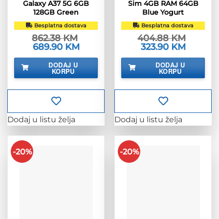
Galaxy A37 5G 6GB
Sim 4GB RAM 64GB
128GB Green
Blue Yogurt
Besplatna dostava
Besplatna dostava
862.38
KM
404.88
KM
Izvorna
689.90
KM
Trenutna
Izvorna
323.90
KM
Trenutna
cijena
cijena
cijena
cijena
bila
je:
bila
je:
DODAJ U
DODAJ U
je:
689.90 KM.
je:
323.90 KM
KORPU
KORPU
862.38 KM.
404.88 KM.
Dodaj u listu želja
Dodaj u listu želja
-20%
-20%