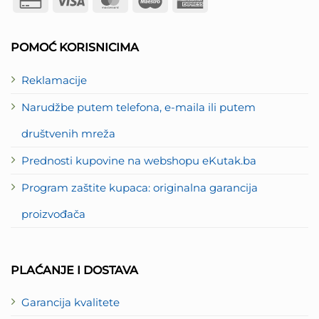
Credit
Visa
MasterCard
Maestro
American
Card
Express
2
POMOĆ KORISNICIMA
Reklamacije
Narudžbe putem telefona, e-maila ili putem
društvenih mreža
Prednosti kupovine na webshopu eKutak.ba
Program zaštite kupaca: originalna garancija
proizvođača
PLAĆANJE I DOSTAVA
Garancija kvalitete