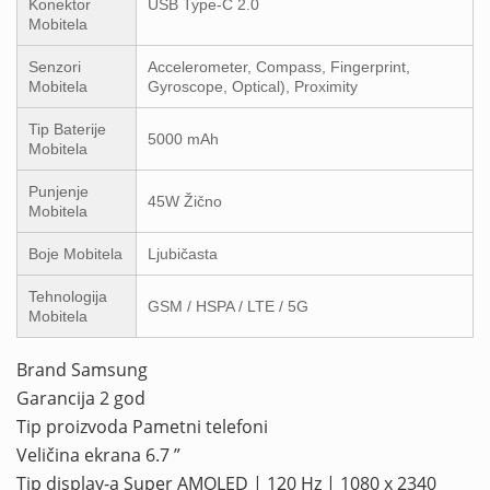
Konektor
USB Type-C 2.0
Mobitela
Senzori
Accelerometer, Compass, Fingerprint,
Mobitela
Gyroscope, Optical), Proximity
Tip Baterije
5000 mAh
Mobitela
Punjenje
45W Žično
Mobitela
Boje Mobitela
Ljubičasta
Tehnologija
GSM / HSPA / LTE / 5G
Mobitela
Brand Samsung
Garancija 2 god
Tip proizvoda Pametni telefoni
Veličina ekrana 6.7 ”
Tip display-a Super AMOLED | 120 Hz | 1080 x 2340