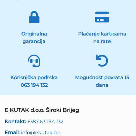
Originalna
Plaćanje karticama
garancija
na rate
Korisnička podrska
Mogućnost povrata 15
063 194 132
dana
E KUTAK d.o.o. Široki Brijeg
Kontakt:
+387 63 194 132
Email:
info@ekutak.ba