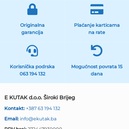
Originalna
Plaćanje karticama
garancija
na rate
Korisnička podrska
Mogućnost povrata 15
063 194 132
dana
E KUTAK d.o.o. Široki Brijeg
Kontakt:
+387 63 194 132
Email:
info@ekutak.ba