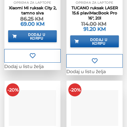
OPREMA ZA LAPTOPE
OPREMA ZA LAPTOPE
Xiaomi Mi ruksak City 2,
TUCANO ruksak LASER
tamno siva
15.6 plaviMacBook Pro
16″, 20l
86.25
KM
Izvorna
69.00
KM
Trenutna
114.00
KM
cijena
cijena
Izvorna
91.20
KM
Trenutna
bila
je:
cijena
cijena
DODAJ U
je:
69.00 KM.
bila
je:
KORPU
86.25 KM.
DODAJ U
je:
91.20 KM.
KORPU
114.00 KM.
Dodaj u listu želja
Dodaj u listu želja
-20%
-20%