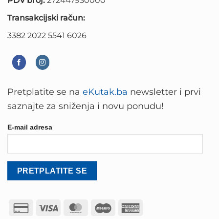
PDV broj:
272447930000
Transakcijski račun:
3382 2022 5541 6026
Pretplatite se na
eKutak.ba
newsletter i prvi
saznajte za sniženja i novu ponudu!
E-mail adresa
Credit
Visa
MasterCard
Maestro
American