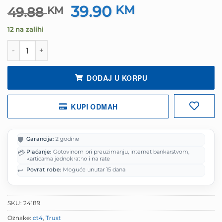
39.90
Izvorna
KM
Trenutna
49.88
KM
cijena
cijena
12 na zalihi
bila
je:
je:
39.90 KM.
Trust Atlanta Torba za laptop 15.6" ECO količina
49.88 KM.
DODAJ U KORPU
KUPI ODMAH
🛡️
Garancija:
2 godine
💳
Plaćanje:
Gotovinom pri preuzimanju, internet bankarstvom,
karticama jednokratno i na rate
↩️
Povrat robe:
Moguće unutar 15 dana
SKU:
24189
Oznake:
ct4
,
Trust