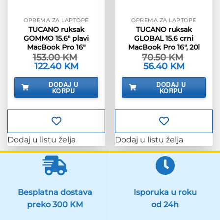
OPREMA ZA LAPTOPE
OPREMA ZA LAPTOPE
TUCANO ruksak
TUCANO ruksak
GOMMO 15.6″ plavi
GLOBAL 15.6 crni
MacBook Pro 16″
MacBook Pro 16″, 20l
153.00
KM
70.50
KM
Izvorna
122.40
KM
Trenutna
Izvorna
56.40
KM
Trenutna
cijena
cijena
cijena
cijena
bila
je:
bila
je:
DODAJ U
DODAJ U
je:
122.40 KM.
je:
56.40 KM.
KORPU
KORPU
153.00 KM.
70.50 KM.
Dodaj u listu želja
Dodaj u listu želja
Besplatna dostava
Isporuka u roku
preko 300 KM
od 24h