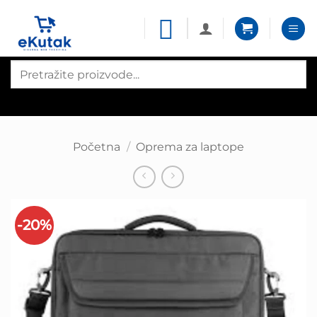
Skip
to
content
Products
search
Početna
/
Oprema za laptope
-20%