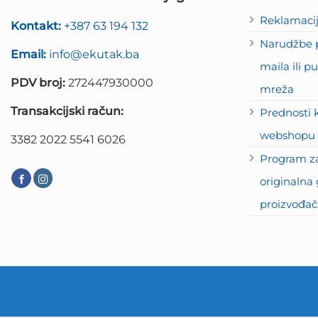
Reklamaci
Kontakt:
+387 63 194 132
Narudžbe p
Email:
info@ekutak.ba
maila ili 
PDV broj:
272447930000
mreža
Transakcijski račun:
Prednosti 
webshopu 
3382 2022 5541 6026
Program za
originalna 
proizvođač