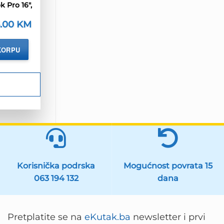
k Pro 16″,
vorna
6.00
KM
Trenutna
jena
cijena
a
je:
96.00 KM.
KORPU
0.00 KM.
Korisnička podrska
Mogućnost povrata 15
063 194 132
dana
Pretplatite se na
eKutak.ba
newsletter i prvi