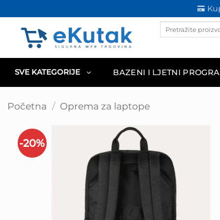
Skip
Kup
to
Products
content
search
BAZENI I LJETNI PROGR
SVE KATEGORIJE
Početna
/
Oprema za laptope
-20%