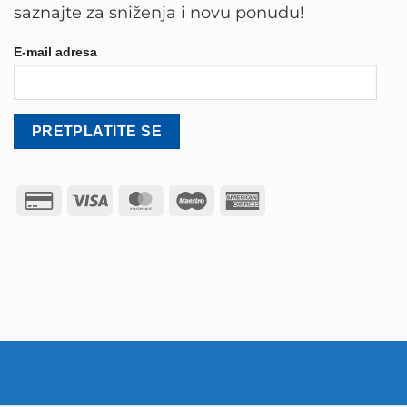
saznajte za sniženja i novu ponudu!
E-mail adresa
Credit
Visa
MasterCard
Maestro
American
Card
Express
2