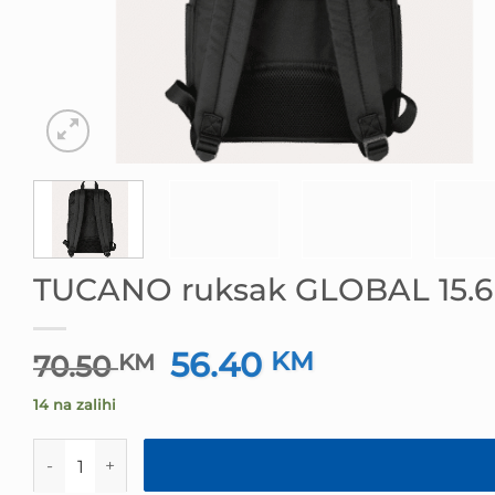
TUCANO ruksak GLOBAL 15.6 c
56.40
Izvorna
KM
Trenutna
70.50
KM
cijena
cijena
14 na zalihi
bila
je:
je:
56.40 KM.
TUCANO ruksak GLOBAL 15.6 crni MacBook Pro 16", 20l 
70.50 KM.