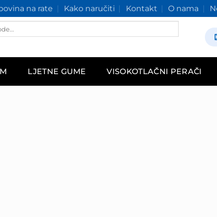
ovina na rate
Kako naručiti
Kontakt
O nama
N
AM
LJETNE GUME
VISOKOTLAČNI PERAČI