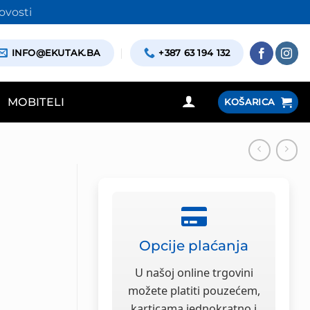
ovosti
INFO@EKUTAK.BA
+387 63 194 132
MOBITELI
KOŠARICA
Opcije plaćanja
U našoj online trgovini
možete platiti pouzećem,
karticama jednokratno i