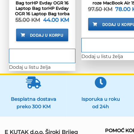
Bag torHP Evday OGR 16
roze MacBook Air 1
Laptop Bag torHP Evday
97.50
KM
Izvorna
78.00
cijena
OGR 16 Laptop Bag torba
bila
55.00
KM
Izvorna
44.00
KM
Trenutna
je:
cijena
cijena
DODAJ U KORP
97.50 KM
bila
je:
je:
44.00 KM.
DODAJ U KORPU
55.00 KM.
Dodaj u listu želja
Dodaj u listu želja
Besplatna dostava
Isporuka u roku
preko 300 KM
od 24h
POMOĆ KOR
E KUTAK d.o.o. Široki Brijeg