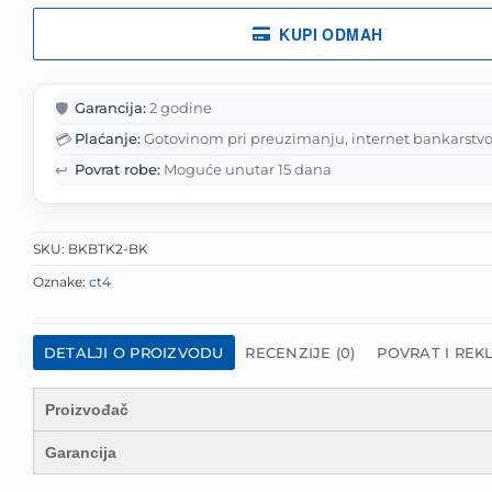
KUPI ODMAH
🛡️
Garancija:
2 godine
💳
Plaćanje:
Gotovinom pri preuzimanju, internet bankarstvo
↩️
Povrat robe:
Moguće unutar 15 dana
SKU:
BKBTK2-BK
Oznake:
ct4
DETALJI O PROIZVODU
RECENZIJE (0)
POVRAT I REK
Proizvođač
Garancija