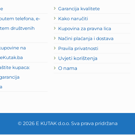
je
Garancija kvalitete
utem telefona, e-
Kako naručiti
putem društvenih
Kupovina za pravna lica
Načini plaćanja i dostava
kupovine na
Pravila privatnosti
eKutak.ba
Uvjeti korištenja
štite kupaca:
O nama
garancija
a
© 2026 E KUTAK d.o.o. Sva prava pridržana