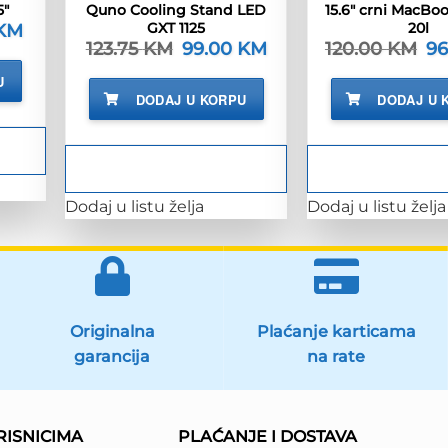
5″
Quno Cooling Stand LED
15.6″ crni MacBoo
GXT 1125
20l
KM
Trenutna
cijena
123.75
KM
Izvorna
99.00
KM
Trenutna
120.00
KM
Iz
9
je:
cijena
cijena
ci
78.00 KM.
bila
je:
bil
U
.
je:
99.00 KM.
je:
DODAJ U KORPU
DODAJ U 
123.75 KM.
12
Dodaj u listu želja
Dodaj u listu želja
Originalna
Plaćanje karticama
garancija
na rate
ISNICIMA
PLAĆANJE I DOSTAVA