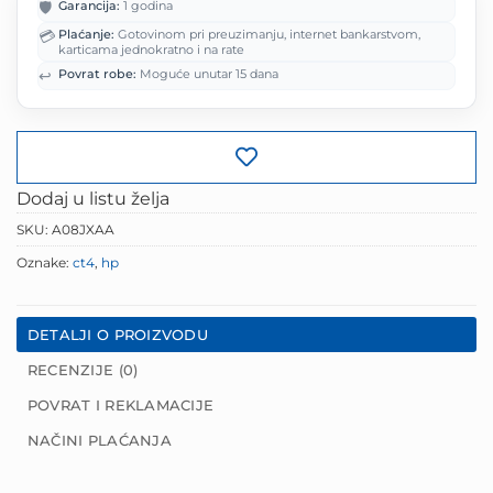
🛡️
Garancija:
1 godina
63.75 KM.
💳
Plaćanje:
Gotovinom pri preuzimanju, internet bankarstvom,
karticama jednokratno i na rate
↩️
Povrat robe:
Moguće unutar 15 dana
Dodaj u listu želja
SKU:
A08JXAA
Oznake:
ct4
,
hp
DETALJI O PROIZVODU
RECENZIJE (0)
POVRAT I REKLAMACIJE
NAČINI PLAĆANJA