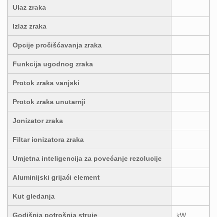
Ulaz zraka
Izlaz zraka
Opcije pročišćavanja zraka
Funkcija ugodnog zraka
Protok zraka vanjski
Protok zraka unutarnji
Jonizator zraka
Filtar ionizatora zraka
Umjetna inteligencija za povećanje rezolucije
Aluminijski grijaći element
Kut gledanja
Godišnja potrošnja struje
kW