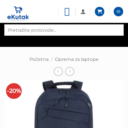
Skip
to
content
Products
search
Početna
/
Oprema za laptope
-20%