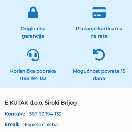
Originalna
Plaćanje karticama
garancija
na rate
Korisnička podrska
Mogućnost povrata 15
063 194 132
dana
E KUTAK d.o.o. Široki Brijeg
Kontakt:
+387 63 194 132
Email:
info@ekutak.ba