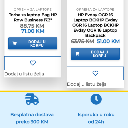
OPREMA ZA LAPTOPE
OPREMA ZA LAPTOPE
Torba za laptop Bag HP
HP Evday OGR 16
Rnw Business 17.3″
Laptop BCKHP Evday
OGR 16 Laptop BCKHP
88.75
KM
Evday OGR 16 Laptop
Izvorna
71.00
KM
Trenutna
cijena
cijena
Backpack
bila
je:
63.75
KM
Izvorna
51.00
KM
Tre
DODAJ U
je:
71.00 KM.
cijena
cije
KORPU
88.75 KM.
bila
je:
DODAJ U
je:
51.0
KORPU
63.75 KM.
Dodaj u listu želja
Dodaj u listu želja
Besplatna dostava
Isporuka u roku
preko 300 KM
od 24h