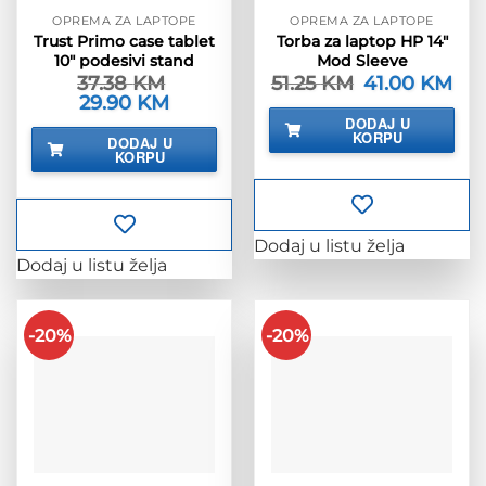
OPREMA ZA LAPTOPE
OPREMA ZA LAPTOPE
Trust Primo case tablet
Torba za laptop HP 14″
10″ podesivi stand
Mod Sleeve
37.38
KM
51.25
KM
Izvorna
41.00
KM
Tre
cijena
cije
Izvorna
29.90
KM
Trenutna
bila
je:
cijena
cijena
DODAJ U
je:
41.0
bila
je:
KORPU
DODAJ U
51.25 KM.
je:
29.90 KM.
KORPU
37.38 KM.
Dodaj u listu želja
Dodaj u listu želja
-20%
-20%