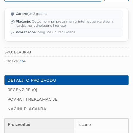
🛡️
Garancija:
2 godine
💳
Plaćanje:
Gotovinom pri preuzimanju, internet bankarstvom,
karticama jednokratno i na rate
↩️
Povrat robe:
Moguće unutar 15 dana
SKU:
BLABK-B
Oznake:
ct4
DETALJI O PROIZVODU
RECENZIJE (0)
POVRAT I REKLAMACIJE
NAČINI PLAĆANJA
Proizvođač
Tucano