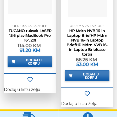
OPREMA ZA LAPTOPE
OPREMA ZA LAPTOPE
TUCANO ruksak LASER
HP Mdrn NVB 16-in
15.6 plaviMacBook Pro
Laptop BriefHP Mdrn
16″, 20l
NVB 16-in Laptop
BriefHP Mdrn NVB 16-
114.00
KM
in Laptop Briefcase
Izvorna
91.20
KM
Trenutna
cijena
cijena
torba
bila
je:
66.25
KM
DODAJ U
je:
91.20 KM.
KORPU
Izvorna
53.00
KM
Trenutna
114.00 KM.
cijena
cijena
bila
je:
DODAJ U
je:
53.00 KM.
KORPU
66.25 KM.
Dodaj u listu želja
Dodaj u listu želja