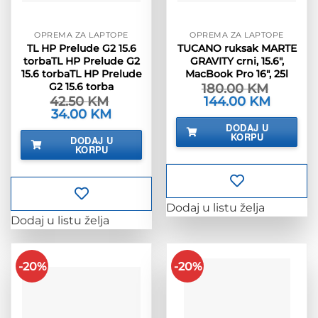
OPREMA ZA LAPTOPE
OPREMA ZA LAPTOPE
TL HP Prelude G2 15.6
TUCANO ruksak MARTE
torbaTL HP Prelude G2
GRAVITY crni, 15.6″,
15.6 torbaTL HP Prelude
MacBook Pro 16″, 25l
G2 15.6 torba
180.00
KM
42.50
KM
Izvorna
144.00
KM
Trenutna
cijena
cijena
Izvorna
34.00
KM
Trenutna
bila
je:
cijena
cijena
DODAJ U
je:
144.00 KM
bila
je:
KORPU
DODAJ U
180.00 KM.
je:
34.00 KM.
KORPU
42.50 KM.
Dodaj u listu želja
Dodaj u listu želja
-20%
-20%