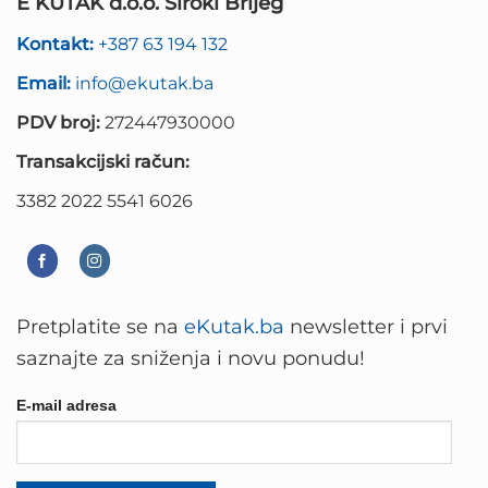
E KUTAK d.o.o. Široki Brijeg
Kontakt:
+387 63 194 132
Email:
info@ekutak.ba
PDV broj:
272447930000
Transakcijski račun:
3382 2022 5541 6026
Pretplatite se na
eKutak.ba
newsletter i prvi
saznajte za sniženja i novu ponudu!
E-mail adresa