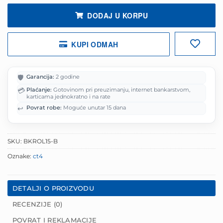
DODAJ U KORPU
KUPI ODMAH
🛡️
Garancija:
2 godine
💳
Plaćanje:
Gotovinom pri preuzimanju, internet bankarstvom,
karticama jednokratno i na rate
↩️
Povrat robe:
Moguće unutar 15 dana
SKU:
BKROL15-B
Oznake:
ct4
DETALJI O PROIZVODU
RECENZIJE (0)
POVRAT I REKLAMACIJE