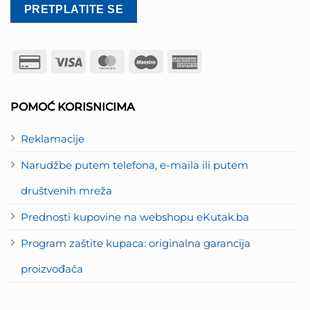
Credit
Visa
MasterCard
Maestro
American
Card
Express
2
POMOĆ KORISNICIMA
Reklamacije
Narudžbe putem telefona, e-maila ili putem
društvenih mreža
Prednosti kupovine na webshopu eKutak.ba
Program zaštite kupaca: originalna garancija
proizvođača