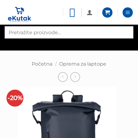
Skip
to
content
Products
search
Početna
/
Oprema za laptope
-20%