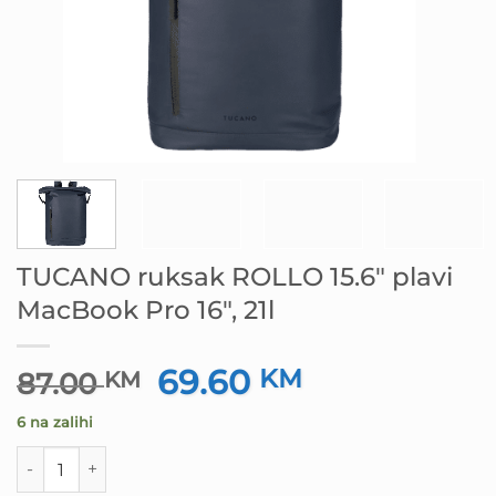
TUCANO ruksak ROLLO 15.6″ plavi
MacBook Pro 16″, 21l
69.60
Izvorna
KM
Trenutna
87.00
KM
cijena
cijena
6 na zalihi
bila
je:
je:
69.60 KM.
TUCANO ruksak ROLLO 15.6" plavi MacBook Pro 16", 21l ko
87.00 KM.