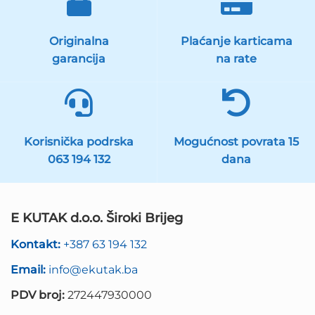
Originalna
Plaćanje karticama
garancija
na rate
Korisnička podrska
Mogućnost povrata 15
063 194 132
dana
E KUTAK d.o.o. Široki Brijeg
Kontakt:
+387 63 194 132
Email:
info@ekutak.ba
PDV broj:
272447930000