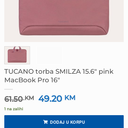
TUCANO torba SMILZA 15.6″ pink
MacBook Pro 16″
49.20
Izvorna
KM
Trenutna
61.50
KM
cijena
cijena
1 na zalihi
bila
je:
je:
49.20 KM.
DODAJ U KORPU
61.50 KM.