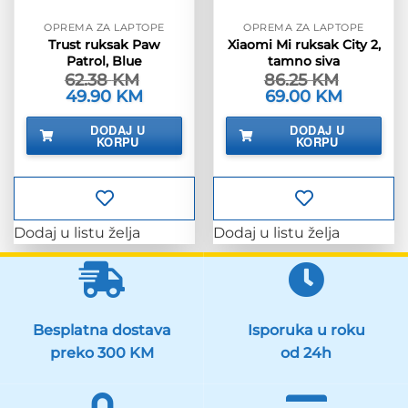
OPREMA ZA LAPTOPE
OPREMA ZA LAPTOPE
Trust ruksak Paw
Xiaomi Mi ruksak City 2,
Patrol, Blue
tamno siva
62.38
KM
86.25
KM
Izvorna
49.90
KM
Trenutna
Izvorna
69.00
KM
Trenutna
cijena
cijena
cijena
cijena
bila
je:
bila
je:
DODAJ U
DODAJ U
je:
49.90 KM.
je:
69.00 KM.
KORPU
KORPU
62.38 KM.
86.25 KM.
Dodaj u listu želja
Dodaj u listu želja
Besplatna dostava
Isporuka u roku
preko 300 KM
od 24h