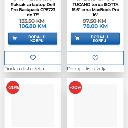
Ruksak za laptop Dell
TUCANO torba ISOTTA
Pro Backpack CP5723
15.6″ crna MacBook Pro
do 17″
16″
133.50
KM
97.50
KM
Izvorna
106.80
KM
Trenutna
Izvorna
78.00
KM
Trenutna
cijena
cijena
cijena
cijena
bila
je:
bila
je:
DODAJ U
DODAJ U
je:
106.80 KM.
je:
78.00 KM.
KORPU
KORPU
133.50 KM.
97.50 KM.
Dodaj u listu želja
Dodaj u listu želja
-20%
-20%