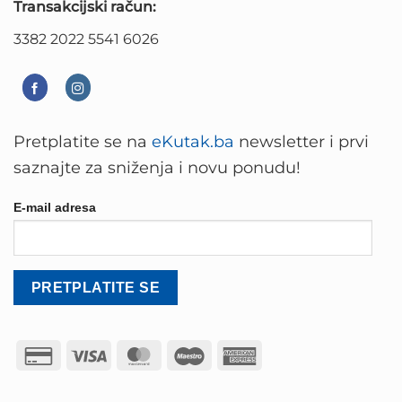
Transakcijski račun:
3382 2022 5541 6026
Pretplatite se na
eKutak.ba
newsletter i prvi
saznajte za sniženja i novu ponudu!
E-mail adresa
Credit
Visa
MasterCard
Maestro
American
Card
Express
2