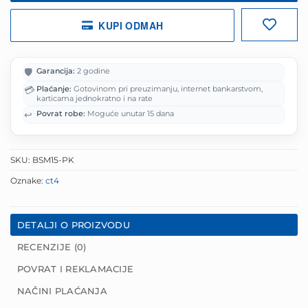
KUPI ODMAH
🛡️
Garancija:
2 godine
💳
Plaćanje:
Gotovinom pri preuzimanju, internet bankarstvom,
karticama jednokratno i na rate
↩️
Povrat robe:
Moguće unutar 15 dana
SKU:
BSM15-PK
Oznake:
ct4
DETALJI O PROIZVODU
RECENZIJE (0)
POVRAT I REKLAMACIJE
NAČINI PLAĆANJA