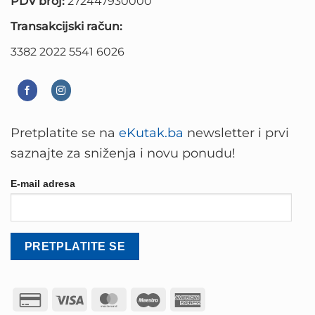
PDV broj:
272447930000
Transakcijski račun:
3382 2022 5541 6026
Pretplatite se na
eKutak.ba
newsletter i prvi
saznajte za sniženja i novu ponudu!
E-mail adresa
Credit
Visa
MasterCard
Maestro
American