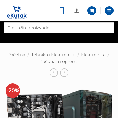
Skip
to
content
Products
search
Početna
/
Tehnika i Elektronika
/
Elektronika
/
Računala i oprema
-20%