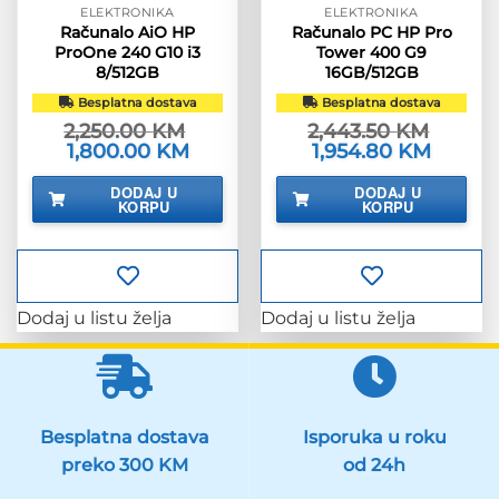
ELEKTRONIKA
ELEKTRONIKA
Računalo AiO HP
Računalo PC HP Pro
ProOne 240 G10 i3
Tower 400 G9
8/512GB
16GB/512GB
Besplatna dostava
Besplatna dostava
2,250.00
KM
2,443.50
KM
Izvorna
1,800.00
KM
Trenutna
Izvorna
1,954.80
KM
Trenutn
cijena
cijena
cijena
cijena
bila
je:
bila
je:
DODAJ U
DODAJ U
je:
1,800.00 KM.
je:
1,954.80
KORPU
KORPU
2,250.00 KM.
2,443.50 KM.
Dodaj u listu želja
Dodaj u listu želja
Besplatna dostava
Isporuka u roku
preko 300 KM
od 24h