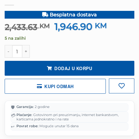
Besplatna dostava
1,946.90
Izvorna
KM
Trenutn
2,433.63
KM
cijena
cijena
5 na zalihi
bila
je:
je:
1,946.90
GNC OFFICE WIN 11 PRO i3-10105 3.70GHz, MB H510, RAM
2,433.63 KM.
DODAJ U KORPU
KUPI ODMAH
🛡️
Garancija:
2 godine
💳
Plaćanje:
Gotovinom pri preuzimanju, internet bankarstvom,
karticama jednokratno i na rate
↩️
Povrat robe:
Moguće unutar 15 dana