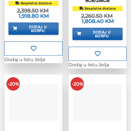
8GB/256GB
Besplatna dostava
Besplatna dostava
2,398.50
KM
Izvorna
1,918.80
KM
Trenutna
2,260.50
KM
cijena
cijena
Izvorna
1,808.40
KM
Trenutn
bila
je:
cijena
cijena
DODAJ U
je:
1,918.80 KM.
bila
je:
KORPU
2,398.50 KM.
DODAJ U
je:
1,808.40
KORPU
2,260.50 KM.
Dodaj u listu želja
Dodaj u listu želja
-20%
-20%