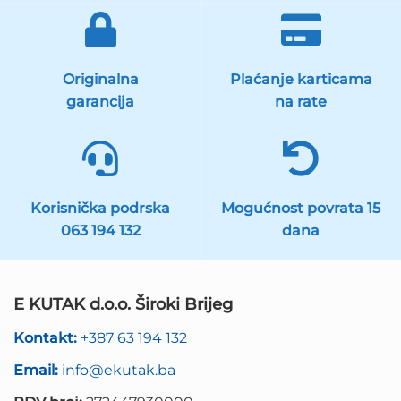
Originalna
Plaćanje karticama
garancija
na rate
Korisnička podrska
Mogućnost povrata 15
063 194 132
dana
E KUTAK d.o.o. Široki Brijeg
Kontakt:
+387 63 194 132
Email:
info@ekutak.ba