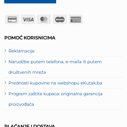
Credit
Visa
MasterCard
Maestro
American
Card
Express
2
POMOĆ KORISNICIMA
Reklamacije
Narudžbe putem telefona, e-maila ili putem
društvenih mreža
Prednosti kupovine na webshopu eKutak.ba
Program zaštite kupaca: originalna garancija
proizvođača
PLAĆANJE I DOSTAVA