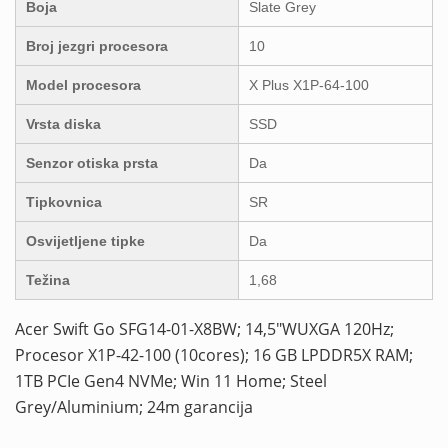
Boja
Slate Grey
Broj jezgri procesora
10
Model procesora
X Plus X1P-64-100
Vrsta diska
SSD
Senzor otiska prsta
Da
Tipkovnica
SR
Osvijetljene tipke
Da
Težina
1,68
Acer Swift Go SFG14-01-X8BW; 14,5″WUXGA 120Hz;
Procesor X1P-42-100 (10cores); 16 GB LPDDR5X RAM;
1TB PCIe Gen4 NVMe; Win 11 Home; Steel
Grey/Aluminium; 24m garancija