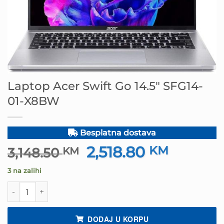
Laptop Acer Swift Go 14.5″ SFG14-
01-X8BW
Besplatna dostava
2,518.80
Izvorna
KM
Trenutn
3,148.50
KM
cijena
cijena
3 na zalihi
bila
je:
je:
2,518.80
Laptop Acer Swift Go 14.5" SFG14-01-X8BW količina
3,148.50 KM.
DODAJ U KORPU