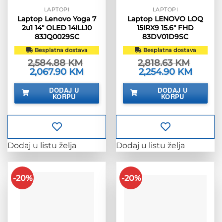
LAPTOPI
LAPTOPI
Laptop Lenovo Yoga 7
Laptop LENOVO LOQ
2u1 14″ OLED 14ILL10
15IRX9 15.6″ FHD
83JQ0029SC
83DV01D9SC
Besplatna dostava
Besplatna dostava
2,584.88
KM
2,818.63
KM
Izvorna
2,067.90
KM
Trenutna
Izvorna
2,254.90
KM
Trenutn
cijena
cijena
cijena
cijena
bila
je:
bila
je:
DODAJ U
DODAJ U
je:
2,067.90 KM.
je:
2,254.90
KORPU
KORPU
2,584.88 KM.
2,818.63 KM.
Dodaj u listu želja
Dodaj u listu želja
-20%
-20%