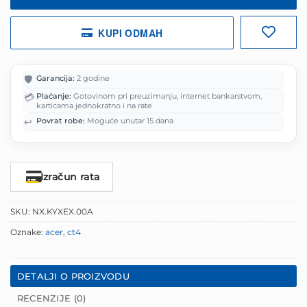
KUPI ODMAH
🛡️
Garancija:
2 godine
💳
Plaćanje:
Gotovinom pri preuzimanju, internet bankarstvom,
karticama jednokratno i na rate
↩️
Povrat robe:
Moguće unutar 15 dana
Izračun rata
SKU:
NX.KYXEX.00A
Oznake:
acer
,
ct4
DETALJI O PROIZVODU
RECENZIJE (0)