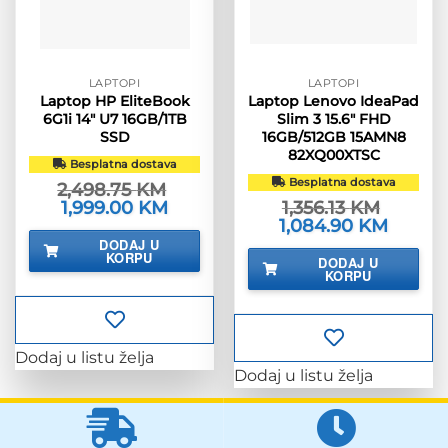
LAPTOPI
LAPTOPI
Laptop HP EliteBook
Laptop Lenovo IdeaPad
6G1i 14″ U7 16GB/1TB
Slim 3 15.6″ FHD
SSD
16GB/512GB 15AMN8
82XQ00XTSC
Besplatna dostava
Besplatna dostava
2,498.75
KM
Izvorna
1,999.00
KM
Trenutna
1,356.13
KM
cijena
cijena
Izvorna
1,084.90
KM
Trenutn
bila
je:
cijena
cijena
DODAJ U
je:
1,999.00 KM.
bila
je:
KORPU
2,498.75 KM.
DODAJ U
je:
1,084.90
KORPU
1,356.13 KM.
Dodaj u listu želja
Dodaj u listu želja