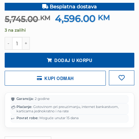
Besplatna dostava
4,596.00
Izvorna
KM
Trenut
5,745.00
KM
cijena
cijena
3 na zalihi
bila
je:
je:
4,596.
Laptop ASUS TUF Gaming F16 16" i7 16GB/1TB količina
5,745.00 KM.
DODAJ U KORPU
KUPI ODMAH
🛡️
Garancija:
2 godine
💳
Plaćanje:
Gotovinom pri preuzimanju, internet bankarstvom,
karticama jednokratno i na rate
↩️
Povrat robe:
Moguće unutar 15 dana