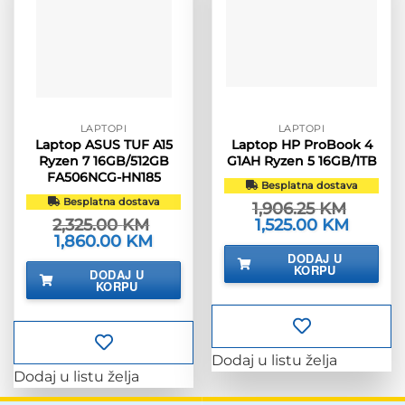
LAPTOPI
LAPTOPI
Laptop ASUS TUF A15
Laptop HP ProBook 4
Ryzen 7 16GB/512GB
G1AH Ryzen 5 16GB/1TB
FA506NCG-HN185
Besplatna dostava
Besplatna dostava
1,906.25
KM
2,325.00
KM
Izvorna
1,525.00
KM
Trenutn
cijena
cijena
Izvorna
1,860.00
KM
Trenutna
bila
je:
cijena
cijena
DODAJ U
je:
1,525.00 
bila
je:
KORPU
DODAJ U
1,906.25 KM.
je:
1,860.00 KM.
KORPU
2,325.00 KM.
Dodaj u listu želja
Dodaj u listu želja