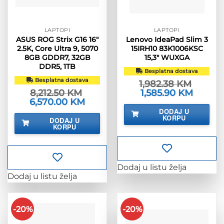
LAPTOPI
LAPTOPI
ASUS ROG Strix G16 16″
Lenovo IdeaPad Slim 3
2.5K, Core Ultra 9, 5070
15IRH10 83K1006KSC
8GB GDDR7, 32GB
15,3″ WUXGA
DDR5, 1TB
Besplatna dostava
Besplatna dostava
1,982.38
KM
8,212.50
KM
Izvorna
1,585.90
KM
Trenutn
cijena
cijena
Izvorna
6,570.00
KM
Trenutna
bila
je:
cijena
cijena
DODAJ U
je:
1,585.90
bila
je:
KORPU
DODAJ U
1,982.38 KM.
je:
6,570.00 KM.
KORPU
8,212.50 KM.
Dodaj u listu želja
Dodaj u listu želja
-20%
-20%