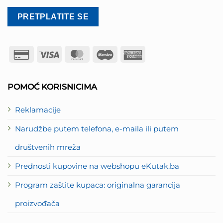
Credit
Visa
MasterCard
Maestro
American
Card
Express
2
POMOĆ KORISNICIMA
Reklamacije
Narudžbe putem telefona, e-maila ili putem
društvenih mreža
Prednosti kupovine na webshopu eKutak.ba
Program zaštite kupaca: originalna garancija
proizvođača