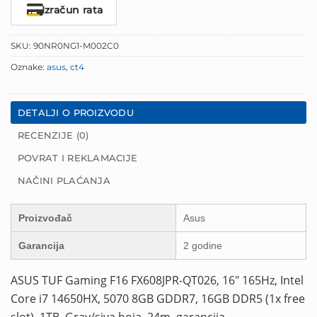
Izračun rata
SKU:
90NR0NG1-M002C0
Oznake:
asus
,
ct4
DETALJI O PROIZVODU
RECENZIJE (0)
POVRAT I REKLAMACIJE
NAČINI PLAĆANJA
Proizvođač
Asus
Garancija
2 godine
ASUS TUF Gaming F16 FX608JPR-QT026, 16″ 165Hz, Intel
Core i7 14650HX, 5070 8GB GDDR7, 16GB DDR5 (1x free
slot), 1TB, Gray/siva boja, 24m. garancija