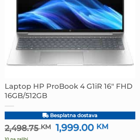
Laptop HP ProBook 4 G1iR 16″ FHD
16GB/512GB
Besplatna dostava
1,999.00
Izvorna
KM
Trenut
2,498.75
KM
cijena
cijena
10 na zalihi