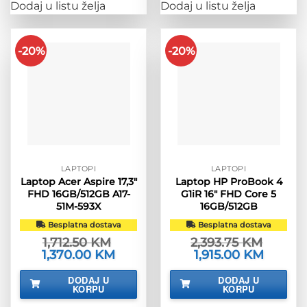
Dodaj u listu želja
Dodaj u listu želja
-20%
-20%
LAPTOPI
LAPTOPI
Laptop Acer Aspire 17,3″
Laptop HP ProBook 4
FHD 16GB/512GB A17-
G1iR 16″ FHD Core 5
51M-593X
16GB/512GB
Besplatna dostava
Besplatna dostava
1,712.50
KM
2,393.75
KM
Izvorna
1,370.00
KM
Trenutna
Izvorna
1,915.00
KM
Trenutna
cijena
cijena
cijena
cijena
bila
je:
bila
je:
DODAJ U
DODAJ U
je:
1,370.00 KM.
je:
1,915.00 
KORPU
KORPU
1,712.50 KM.
2,393.75 KM.