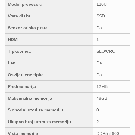
Model procesora
120U
Vrsta diska
SSD
Senzor otiska prsta
Da
HDMI
1
Tipkovnica
SLO/CRO
Lan
Da
Osvijetljene tipke
Da
Predmemorija
12MB
Maksimalna memorija
48GB
Slobodni utori za memoriju
0
Ukupan broj utora za memoriju
2
Vrsta memorije
DDR5-5600