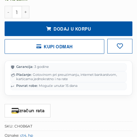
bila
je:
je:
1,999.0
Laptop HP ProBook 4 G1iR 16" FHD 16GB/512GB količina
2,498.75 KM.
DODAJ U KORPU
KUPI ODMAH
🛡️
Garancija:
3 godine
💳
Plaćanje:
Gotovinom pri preuzimanju, internet bankarstvom,
karticama jednokratno i na rate
↩️
Povrat robe:
Moguće unutar 15 dana
Izračun rata
SKU:
CH0B6AT
Oznake:
ct4
,
hp