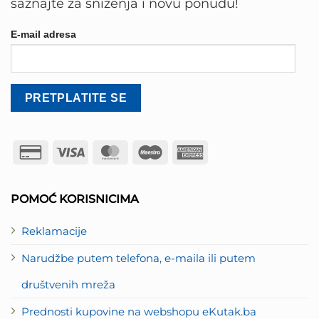
saznajte za sniženja i novu ponudu!
E-mail adresa
Credit
Visa
MasterCard
Maestro
American
Card
Express
2
POMOĆ KORISNICIMA
Reklamacije
Narudžbe putem telefona, e-maila ili putem
društvenih mreža
Prednosti kupovine na webshopu eKutak.ba