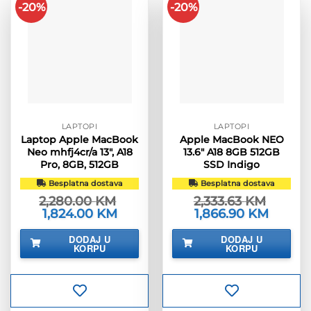
-20%
-20%
LAPTOPI
LAPTOPI
Laptop Apple MacBook
Apple MacBook NEO
Neo mhfj4cr/a 13″, A18
13.6″ A18 8GB 512GB
Pro, 8GB, 512GB
SSD Indigo
Besplatna dostava
Besplatna dostava
2,280.00
KM
2,333.63
KM
Izvorna
1,824.00
KM
Trenutna
Izvorna
1,866.90
KM
Trenutn
cijena
cijena
cijena
cijena
bila
je:
bila
je:
DODAJ U
DODAJ U
je:
1,824.00 KM.
je:
1,866.90
KORPU
KORPU
2,280.00 KM.
2,333.63 KM.