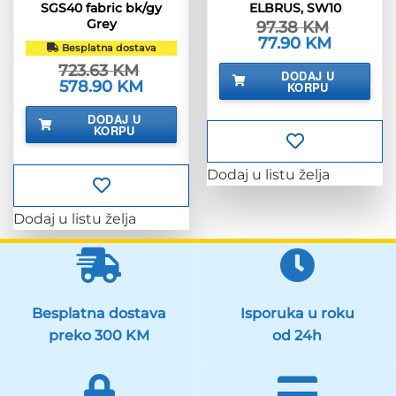
SGS40 fabric bk/gy
ELBRUS, SW10
Grey
97.38
KM
Izvorna
77.90
KM
Trenutna
Besplatna dostava
cijena
cijena
bila
je:
723.63
KM
DODAJ U
je:
77.90 KM.
Izvorna
578.90
KM
Trenutna
KORPU
97.38 KM.
cijena
cijena
bila
je:
DODAJ U
je:
578.90 KM.
KORPU
723.63 KM.
Dodaj u listu želja
Dodaj u listu želja
Besplatna dostava
Isporuka u roku
preko 300 KM
od 24h