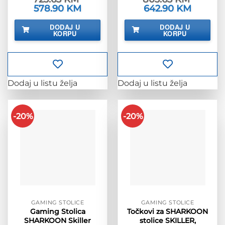
Izvorna
578.90
KM
Trenutna
Izvorna
642.90
KM
Trenutna
cijena
cijena
cijena
cijena
bila
je:
bila
je:
DODAJ U
DODAJ U
je:
578.90 KM.
je:
642.90 K
KORPU
KORPU
723.63 KM.
803.63 KM.
Dodaj u listu želja
Dodaj u listu želja
-20%
-20%
GAMING STOLICE
GAMING STOLICE
Gaming Stolica
Točkovi za SHARKOON
SHARKOON Skiller
stolice SKILLER,