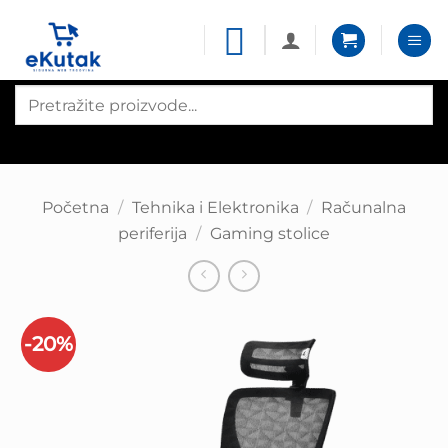
Skip
to
content
Products
search
Početna
/
Tehnika i Elektronika
/
Računalna
periferija
/
Gaming stolice
-20%