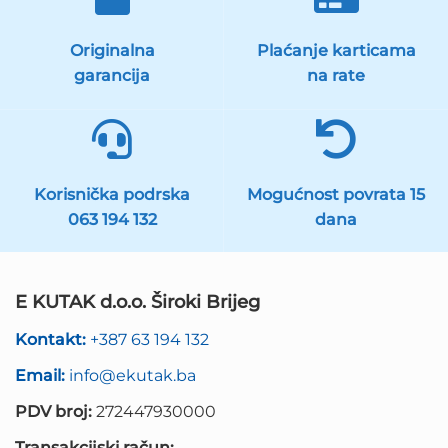
Originalna
Plaćanje karticama
garancija
na rate
Korisnička podrska
Mogućnost povrata 15
063 194 132
dana
E KUTAK d.o.o. Široki Brijeg
Kontakt:
+387 63 194 132
Email:
info@ekutak.ba
PDV broj:
272447930000
Transakcijski račun: