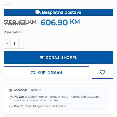
Besplatna dostava
606.90
Izvorna
KM
Trenutna
758.63
KM
cijena
cijena
2 na zalihi
bila
je:
je:
606.90 KM.
Stolica SHARKOON OfficePal C40, Comfortable and količ
758.63 KM.
DODAJ U KORPU
KUPI ODMAH
🛡️
Garancija:
1 godina
💳
Plaćanje:
Gotovinom pri preuzimanju, internet bankarstvom,
karticama jednokratno i na rate
↩️
Povrat robe:
Moguće unutar 15 dana