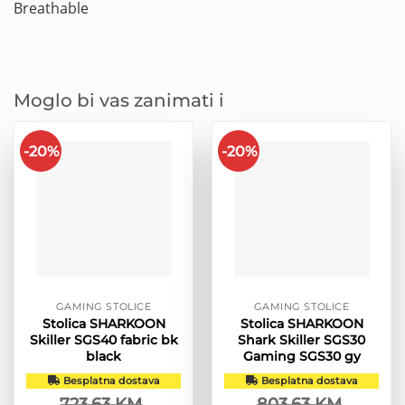
Breathable
Moglo bi vas zanimati i
-20%
-20%
GAMING STOLICE
GAMING STOLICE
Stolica SHARKOON
Stolica SHARKOON
Skiller SGS40 fabric bk
Shark Skiller SGS30
black
Gaming SGS30 gy
Besplatna dostava
Besplatna dostava
723.63
KM
803.63
KM