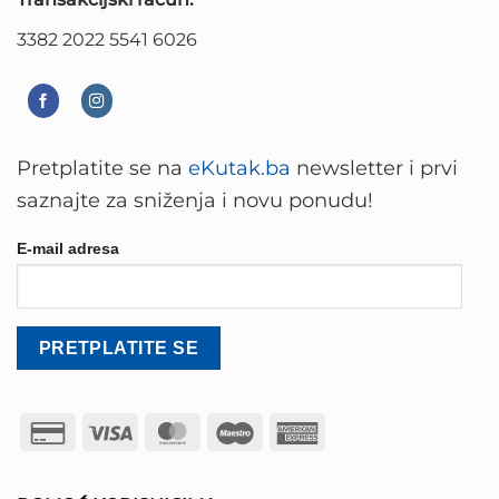
3382 2022 5541 6026
Pretplatite se na
eKutak.ba
newsletter i prvi
saznajte za sniženja i novu ponudu!
E-mail adresa
Credit
Visa
MasterCard
Maestro
American
Card
Express
2