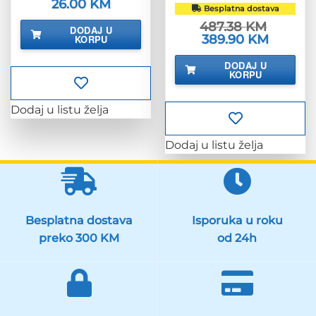
Izvorna
26.00
KM
Trenutna
Besplatna dostava
cijena
cijena
bila
je:
487.38
KM
DODAJ U
je:
26.00 KM.
Izvorna
389.90
KM
Trenutna
KORPU
32.50 KM.
cijena
cijena
bila
je:
DODAJ U
je:
389.90 K
KORPU
487.38 KM.
Dodaj u listu želja
Dodaj u listu želja
Besplatna dostava
Isporuka u roku
preko 300 KM
od 24h