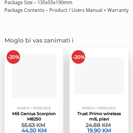
Package Size – 135x55x190mm
Package Contents – Product / Users Manual + Warranty
Moglo bi vas zanimati i
-20%
-20%
MIŠEVI I PODLOGE
MIŠEVI I PODLOGE
Miš Genius Scorpion
Trust Primo wireless
M8250
miš, plavi
55.63
KM
24.88
KM
Izvorna
44.50
KM
Trenutna
Izvorna
19.90
KM
Trenutna