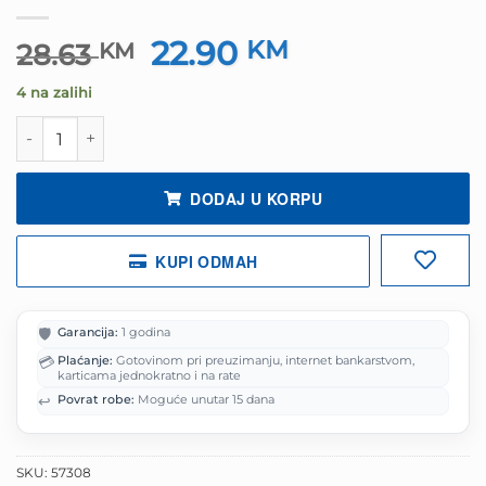
22.90
Izvorna
KM
Trenutna
28.63
KM
cijena
cijena
4 na zalihi
bila
je:
je:
22.90 KM.
Miš gaming Everest RAGE-X1 Usb Black Led Illuminated k
28.63 KM.
DODAJ U KORPU
KUPI ODMAH
🛡️
Garancija:
1 godina
💳
Plaćanje:
Gotovinom pri preuzimanju, internet bankarstvom,
karticama jednokratno i na rate
↩️
Povrat robe:
Moguće unutar 15 dana
SKU:
57308