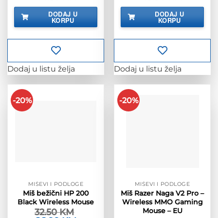
cijena
cijena
cijena
cijena
bila
je:
bila
je:
DODAJ U
DODAJ U
je:
44.50 KM.
je:
19.90 KM.
KORPU
KORPU
55.63 KM.
24.88 KM.
Dodaj u listu želja
Dodaj u listu želja
-20%
-20%
MIŠEVI I PODLOGE
MIŠEVI I PODLOGE
Miš bežični HP 200
Miš Razer Naga V2 Pro –
Black Wireless Mouse
Wireless MMO Gaming
Mouse – EU
32.50
KM