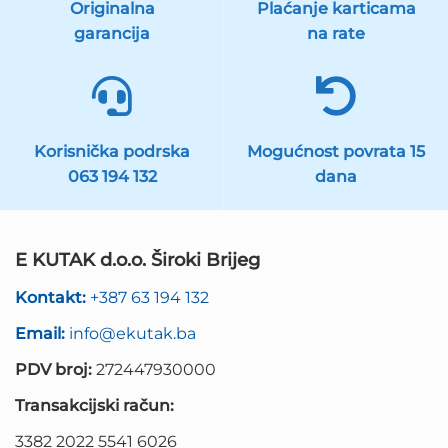
Originalna
Plaćanje karticama
garancija
na rate
Korisnička podrska
Mogućnost povrata 15
063 194 132
dana
E KUTAK d.o.o. Široki Brijeg
Kontakt:
+387 63 194 132
Email:
info@ekutak.ba
PDV broj:
272447930000
Transakcijski račun:
3382 2022 5541 6026