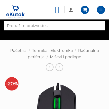
Skip
to
content
Products
search
Početna
/
Tehnika i Elektronika
/
Računalna
periferija
/
Miševi i podloge
-20%