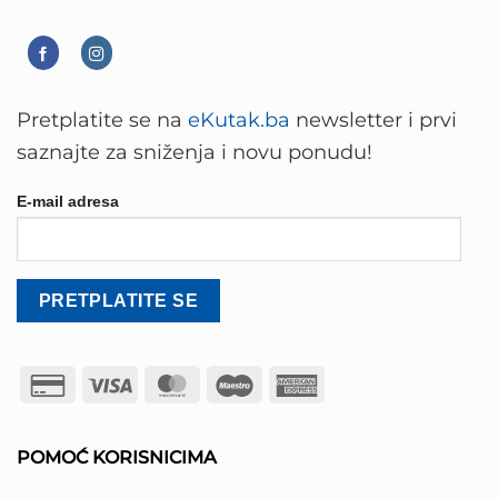
Pretplatite se na
eKutak.ba
newsletter i prvi
saznajte za sniženja i novu ponudu!
E-mail adresa
Credit
Visa
MasterCard
Maestro
American
Card
Express
2
POMOĆ KORISNICIMA