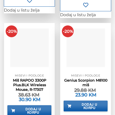
Dodaj u listu želja
Dodaj u listu želja
-20%
-20%
MIŠEVI I PODLOGE
MIŠEVI I PODLOGE
Miš RAPOO 3300P
Genius Scorpion M8100
Plus.BLK Wireless
miš
Mouse, R-17307
29.88
KM
38.63
KM
Izvorna
23.90
KM
Trenutna
cijena
cijena
Izvorna
30.90
KM
Trenutna
bila
je:
cijena
cijena
DODAJ U
je:
23.90 KM.
bila
je:
KORPU
DODAJ U
29.88 KM.
je:
30.90 KM.
KORPU
38.63 KM.