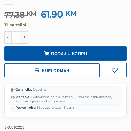
61.90
Izvorna
KM
Trenutna
77.38
KM
cijena
cijena
19 na zalihi
bila
je:
je:
61.90 KM.
Miš gaming RAMPAGE DROP M3 V2 24000 DPI 3311 Senso
77.38 KM.
DODAJ U KORPU
KUPI ODMAH
🛡️
Garancija:
2 godine
💳
Plaćanje:
Gotovinom pri preuzimanju, internet bankarstvom,
karticama jednokratno i na rate
↩️
Povrat robe:
Moguće unutar 15 dana
SKU:
62058