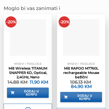
Moglo bi vas zanimati i
-20%
-20%
MIŠEVI I PODLOGE
MIŠEVI I PODLOGE
Miš Wireless TITANUM
Miš RAPOO MT760L
SNAPPER 6D, Optical,
rechargeable Mouse
2,4GHz, Nano
bežični
14.88
KM
Izvorna
11.90
KM
Trenutna
106.13
KM
cijena
cijena
Izvorna
84.90
KM
Trenutna
bila
je:
cijena
cijena
DODAJ U
je:
11.90 KM.
bila
je:
KORPU
14.88 KM.
DODAJ U
je:
84.90 KM.
KORPU
106.13 KM.