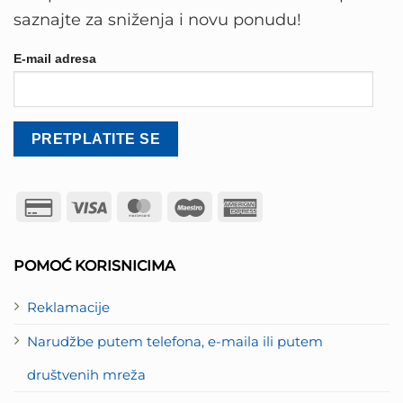
saznajte za sniženja i novu ponudu!
E-mail adresa
Credit
Visa
MasterCard
Maestro
American
Card
Express
2
POMOĆ KORISNICIMA
Reklamacije
Narudžbe putem telefona, e-maila ili putem
društvenih mreža