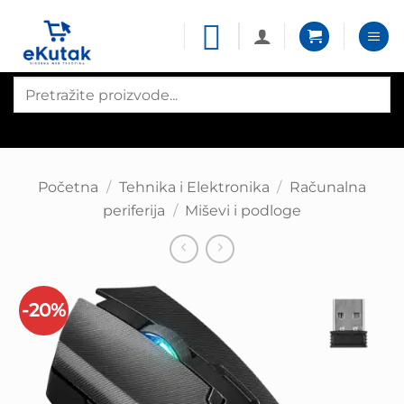
Skip
to
content
Products
search
Početna
/
Tehnika i Elektronika
/
Računalna
periferija
/
Miševi i podloge
-20%