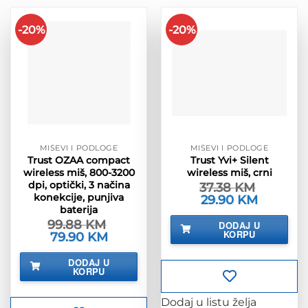
-20%
-20%
MIŠEVI I PODLOGE
MIŠEVI I PODLOGE
Trust OZAA compact
Trust Yvi+ Silent
wireless miš, 800-3200
wireless miš, crni
dpi, optički, 3 načina
37.38
KM
konekcije, punjiva
Izvorna
29.90
KM
Trenutna
cijena
cijena
baterija
bila
je:
99.88
KM
DODAJ U
je:
29.90 KM.
KORPU
Izvorna
79.90
KM
Trenutna
37.38 KM.
cijena
cijena
bila
je:
DODAJ U
je:
79.90 KM.
KORPU
99.88 KM.
Dodaj u listu želja