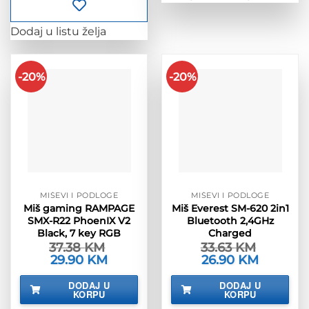
Dodaj u listu želja
-20%
-20%
MIŠEVI I PODLOGE
MIŠEVI I PODLOGE
Miš gaming RAMPAGE
Miš Everest SM-620 2in1
SMX-R22 PhoenIX V2
Bluetooth 2,4GHz
Black, 7 key RGB
Charged
37.38
KM
33.63
KM
Izvorna
29.90
KM
Trenutna
Izvorna
26.90
KM
Trenutna
cijena
cijena
cijena
cijena
bila
je:
bila
je:
DODAJ U
DODAJ U
je:
29.90 KM.
je:
26.90 KM.
KORPU
KORPU
37.38 KM.
33.63 KM.