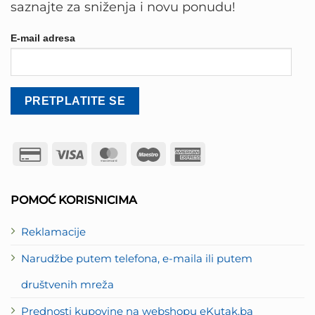
saznajte za sniženja i novu ponudu!
E-mail adresa
Credit
Visa
MasterCard
Maestro
American
Card
Express
2
POMOĆ KORISNICIMA
Reklamacije
Narudžbe putem telefona, e-maila ili putem
društvenih mreža
Prednosti kupovine na webshopu eKutak.ba