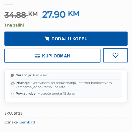
27.90
Izvorna
KM
Trenutna
34.88
KM
cijena
cijena
1 na zalihi
bila
je:
je:
27.90 KM.
DODAJ U KORPU
34.88 KM.
KUPI ODMAH
🛡️
Garancija:
6 mjeseci
💳
Plaćanje:
Gotovinom pri preuzimanju, internet bankarstvom,
karticama jednokratno i na rate
↩️
Povrat robe:
Moguće unutar 15 dana
SKU:
51128
Oznake:
Gembird