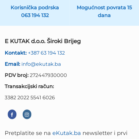
Korisnička podrska
Mogućnost povrata 15
063 194 132
dana
E KUTAK d.o.o. Široki Brijeg
Kontakt:
+387 63 194 132
Email:
info@ekutak.ba
PDV broj:
272447930000
Transakcijski račun:
3382 2022 5541 6026
Pretplatite se na
eKutak.ba
newsletter i prvi