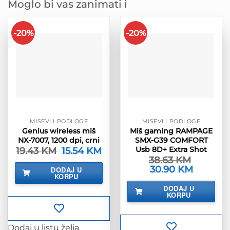
Moglo bi vas zanimati i
-20%
-20%
MIŠEVI I PODLOGE
MIŠEVI I PODLOGE
Genius wireless miš
Miš gaming RAMPAGE
NX-7007, 1200 dpi, crni
SMX-G39 COMFORT
Usb 8D+ Extra Shot
19.43
KM
Izvorna
15.54
KM
Trenutna
cijena
cijena
38.63
KM
bila
je:
Izvorna
30.90
KM
Trenutna
DODAJ U
je:
15.54 KM.
cijena
cijena
KORPU
19.43 KM.
bila
je:
DODAJ U
je:
30.90 KM.
KORPU
38.63 KM.
Dodaj u listu želja