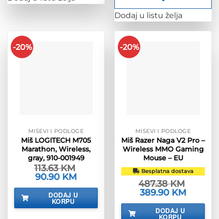
Dodaj u listu želja
-20%
-20%
MIŠEVI I PODLOGE
MIŠEVI I PODLOGE
Miš LOGITECH M705
Miš Razer Naga V2 Pro –
Marathon, Wireless,
Wireless MMO Gaming
gray, 910-001949
Mouse – EU
113.63
KM
Besplatna dostava
Izvorna
90.90
KM
Trenutna
487.38
KM
cijena
cijena
bila
je:
Izvorna
389.90
KM
Trenutna
DODAJ U
je:
90.90 KM.
cijena
cijena
KORPU
113.63 KM.
bila
je:
DODAJ U
je:
389.90 K
KORPU