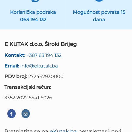
Korisnička podrska
Mogućnost povrata 15
063 194 132
dana
E KUTAK d.o.o. Široki Brijeg
Kontakt:
+387 63 194 132
Email:
info@ekutak.ba
PDV broj:
272447930000
Transakcijski račun:
3382 2022 5541 6026
Pretplatite se na
eKutak.ba
newsletter i prvi