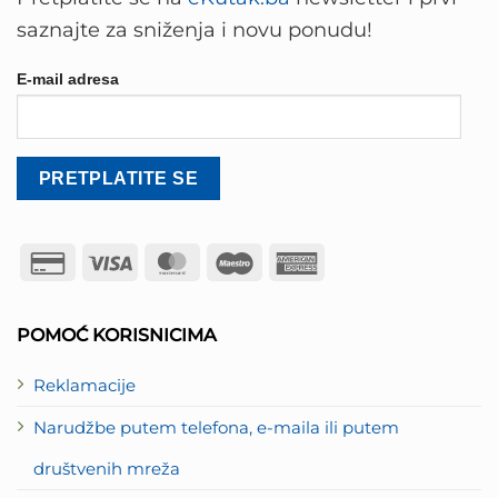
saznajte za sniženja i novu ponudu!
E-mail adresa
Credit
Visa
MasterCard
Maestro
American
Card
Express
2
POMOĆ KORISNICIMA
Reklamacije
Narudžbe putem telefona, e-maila ili putem
društvenih mreža