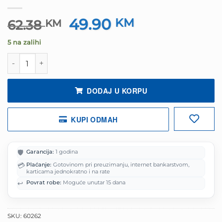
49.90
Izvorna
KM
Trenutna
62.38
KM
cijena
cijena
5 na zalihi
bila
je:
je:
49.90 KM.
Miš Lenovo WL310 Bluetooth Silent Mouse GY51Q65621 ko
62.38 KM.
DODAJ U KORPU
KUPI ODMAH
🛡️
Garancija:
1 godina
💳
Plaćanje:
Gotovinom pri preuzimanju, internet bankarstvom,
karticama jednokratno i na rate
↩️
Povrat robe:
Moguće unutar 15 dana
SKU:
60262