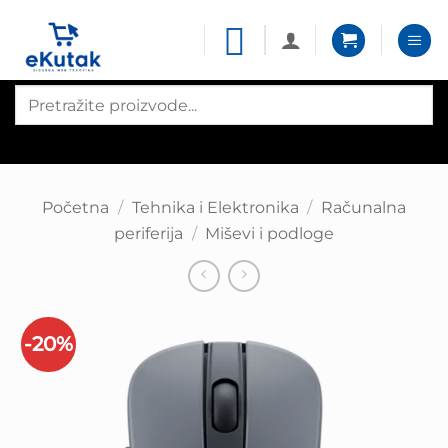
Skip
to
content
Products
search
Početna
/
Tehnika i Elektronika
/
Računalna
periferija
/
Miševi i podloge
-20%