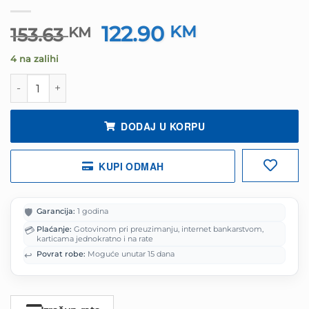
122.90
Izvorna
KM
Trenutna
153.63
KM
cijena
cijena
4 na zalihi
bila
je:
je:
122.90 KM.
Miš LOGITECH G304 Lightspeed Wireless Black 910-0052
153.63 KM.
DODAJ U KORPU
KUPI ODMAH
🛡️
Garancija:
1 godina
💳
Plaćanje:
Gotovinom pri preuzimanju, internet bankarstvom,
karticama jednokratno i na rate
↩️
Povrat robe:
Moguće unutar 15 dana