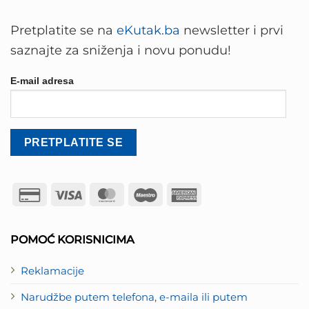
Pretplatite se na
eKutak.ba
newsletter i prvi
saznajte za sniženja i novu ponudu!
E-mail adresa
Credit
Visa
MasterCard
Maestro
American
Card
Express
2
POMOĆ KORISNICIMA
Reklamacije
Narudžbe putem telefona, e-maila ili putem