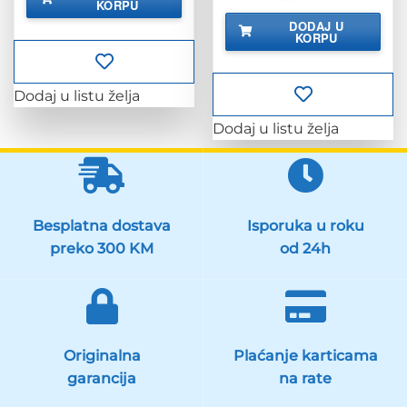
cijena
cijena
KORPU
23.63 KM.
bila
je:
DODAJ U
je:
92.90 KM.
KORPU
116.13 KM.
Dodaj u listu želja
Dodaj u listu želja
Besplatna dostava
Isporuka u roku
preko 300 KM
od 24h
Originalna
Plaćanje karticama
garancija
na rate