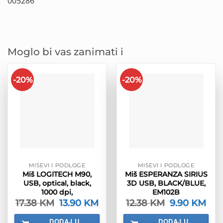
005286
Moglo bi vas zanimati i
-20%
-20%
MIŠEVI I PODLOGE
MIŠEVI I PODLOGE
Miš LOGITECH M90,
Miš ESPERANZA SIRIUS
USB, optical, black,
3D USB, BLACK/BLUE,
1000 dpi,
EM102B
17.38
KM
Izvorna
13.90
KM
Trenutna
12.38
KM
Izvorna
9.90
KM
Tren
cijena
cijena
cijena
cijen
bila
je:
bila
je:
DODAJ U
DODAJ U
je:
13.90 KM.
je:
9.90