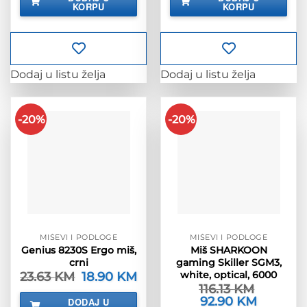
KORPU
KORPU
17.38 KM.
12.38 KM.
Dodaj u listu želja
Dodaj u listu želja
-20%
-20%
MIŠEVI I PODLOGE
MIŠEVI I PODLOGE
Genius 8230S Ergo miš,
Miš SHARKOON
crni
gaming Skiller SGM3,
white, optical, 6000
23.63
KM
Izvorna
18.90
KM
Trenutna
cijena
cijena
116.13
KM
bila
je:
Izvorna
92.90
KM
Trenutna
DODAJ U
je:
18.90 KM.