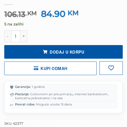
84.90
Izvorna
KM
Trenutna
106.13
KM
cijena
cijena
5 na zalihi
bila
je:
je:
84.90 KM.
Miš RAPOO MT760L rechargeable Mouse bežični količina
106.13 KM.
DODAJ U KORPU
KUPI ODMAH
🛡️
Garancija:
1 godina
💳
Plaćanje:
Gotovinom pri preuzimanju, internet bankarstvom,
karticama jednokratno i na rate
↩️
Povrat robe:
Moguće unutar 15 dana
SKU:
62377