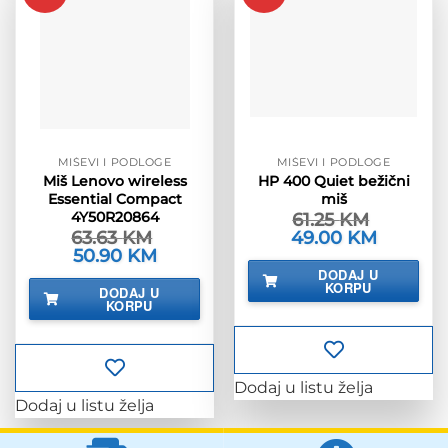
MIŠEVI I PODLOGE
MIŠEVI I PODLOGE
Miš Lenovo wireless
HP 400 Quiet bežični
Essential Compact
miš
4Y50R20864
61.25
KM
63.63
KM
Izvorna
49.00
KM
Trenutna
cijena
cijena
Izvorna
50.90
KM
Trenutna
bila
je:
cijena
cijena
DODAJ U
je:
49.00 KM.
bila
je:
KORPU
DODAJ U
61.25 KM.
je:
50.90 KM.
KORPU
63.63 KM.
Dodaj u listu želja
Dodaj u listu želja