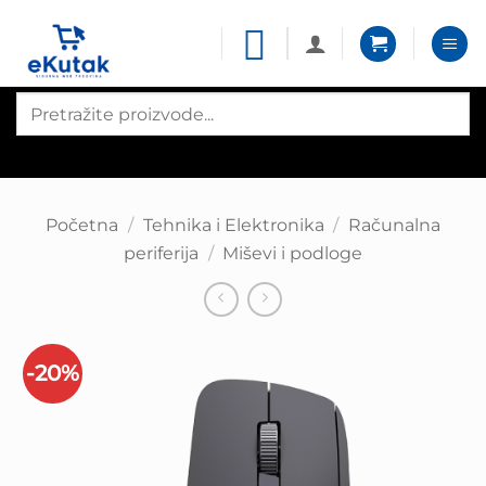
Skip
to
content
Products
search
Početna
/
Tehnika i Elektronika
/
Računalna
periferija
/
Miševi i podloge
-20%