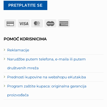
Credit
Visa
MasterCard
Maestro
American
Card
Express
2
POMOĆ KORISNICIMA
Reklamacije
Narudžbe putem telefona, e-maila ili putem
društvenih mreža
Prednosti kupovine na webshopu eKutak.ba
Program zaštite kupaca: originalna garancija
proizvođača