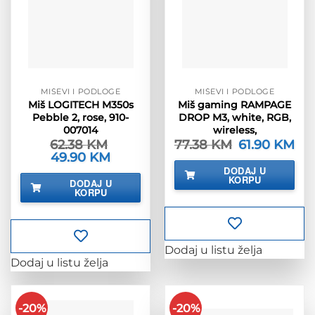
MIŠEVI I PODLOGE
MIŠEVI I PODLOGE
Miš LOGITECH M350s
Miš gaming RAMPAGE
Pebble 2, rose, 910-
DROP M3, white, RGB,
007014
wireless,
62.38
KM
77.38
KM
Izvorna
61.90
KM
Tre
cijena
cije
Izvorna
49.90
KM
Trenutna
bila
je:
cijena
cijena
DODAJ U
je:
61.
bila
je:
KORPU
DODAJ U
77.38 KM.
je:
49.90 KM.
KORPU
62.38 KM.
Dodaj u listu želja
Dodaj u listu želja
-20%
-20%