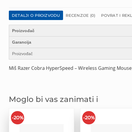
DETALJI O PROIZVODU
RECENZIJE (0)
POVRAT I REK
Proizvođač
Garancija
Proizvođač
Miš Razer Cobra HyperSpeed – Wireless Gaming Mouse
Moglo bi vas zanimati i
-20%
-20%