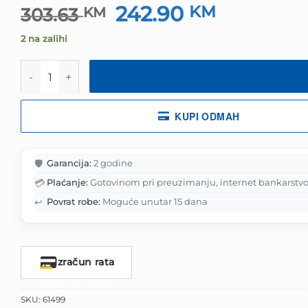
242.90
Izvorna
KM
Trenutna
303.63
KM
cijena
cijena
2 na zalihi
bila
je:
je:
242.90 KM.
Miš Razer Cobra HyperSpeed - Wireless Gaming Mouse 
303.63 KM.
KUPI ODMAH
🛡️
Garancija:
2 godine
💳
Plaćanje:
Gotovinom pri preuzimanju, internet bankarstvo
↩️
Povrat robe:
Moguće unutar 15 dana
Izračun rata
SKU:
61499