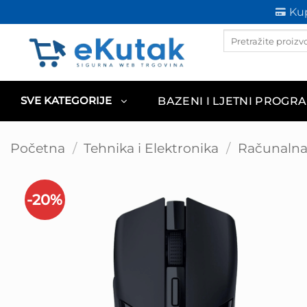
Skip
Kup
to
Products
content
search
BAZENI I LJETNI PROGR
SVE KATEGORIJE
Početna
/
Tehnika i Elektronika
/
Računalna 
-20%