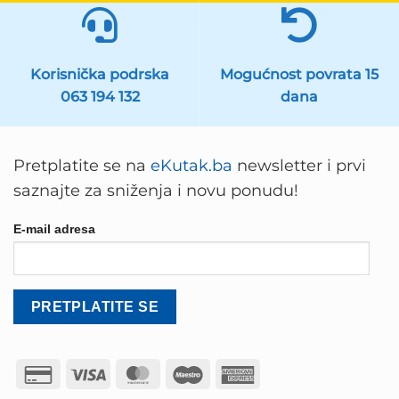
Korisnička podrska
Mogućnost povrata 15
063 194 132
dana
Pretplatite se na
eKutak.ba
newsletter i prvi
saznajte za sniženja i novu ponudu!
E-mail adresa
Credit
Visa
MasterCard
Maestro
American
Card
Express