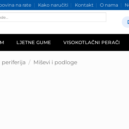
ovina na rate
Kako naručiti
Kontakt
O nama
N
AM
LJETNE GUME
VISOKOTLAČNI PERAČI
periferija
/
Miševi i podloge