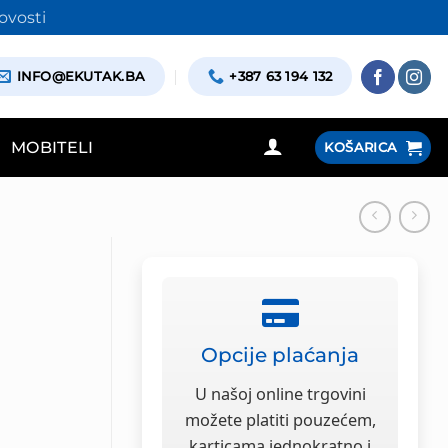
ovosti
INFO@EKUTAK.BA
+387 63 194 132
MOBITELI
KOŠARICA
Opcije plaćanja
U našoj online trgovini
možete platiti pouzećem,
karticama jednokratno i