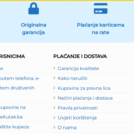
Originalna
Plaćanje karticama
garancija
na rate
ISNICIMA
PLAĆANJE I DOSTAVA
je
Garancija kvalitete
utem telefona, e-
Kako naručiti
putem društvenih
Kupovina za pravna lica
Načini plaćanja i dostava
kupovine na
Pravila privatnosti
eKutak.ba
Uvjeti korištenja
štite kupaca:
O nama