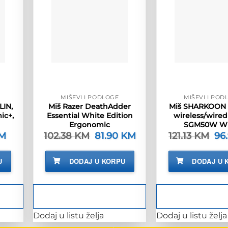
MIŠEVI I PODLOGE
MIŠEVI I POD
LIN,
Miš Razer DeathAdder
Miš SHARKOON
ic+,
Essential White Edition
wireless/wired 
Ergonomic
SGM50W Wh
M
Trenutna
102.38
KM
Izvorna
81.90
KM
Trenutna
121.13
KM
Izv
96
cijena
cijena
cijena
cij
je:
bila
je:
bila
6.90 KM.
je:
81.90 KM.
je:
U
DODAJ U KORPU
DODAJ U 
.
102.38 KM.
121.
Dodaj u listu želja
Dodaj u listu želja