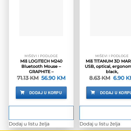
MIŠEVI I PODLOGE
MIŠEVI I PODLOGE
Miš LOGITECH M240
Miš TITANUM 3D MAR
Bluetooth Mouse –
USB, optical, ergonom
GRAPHITE –
black,
71.13
KM
Izvorna
56.90
KM
Trenutna
8.63
KM
Izvorna
6.90
K
cijena
cijena
cijena
bila
je:
bila
je:
56.90 KM.
je:
DODAJ U KORPU
DODAJ U KORP
71.13 KM.
8.63 KM
Dodaj u listu želja
Dodaj u listu želja