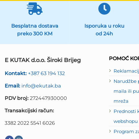
Besplatna dostava
Isporuka u roku
preko 300 KM
od 24h
POMOĆ KOR
E KUTAK d.o.o. Široki Brijeg
Reklamaci
Kontakt:
+387 63 194 132
Narudžbe p
Email:
info@ekutak.ba
maila ili 
PDV broj:
272447930000
mreža
Transakcijski račun:
Prednosti 
webshopu 
3382 2022 5541 6026
Program za