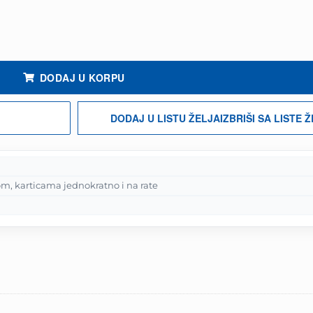
- EU količina
DODAJ U KORPU
DODAJ U LISTU ŽELJA
IZBRIŠI SA LISTE 
m, karticama jednokratno i na rate