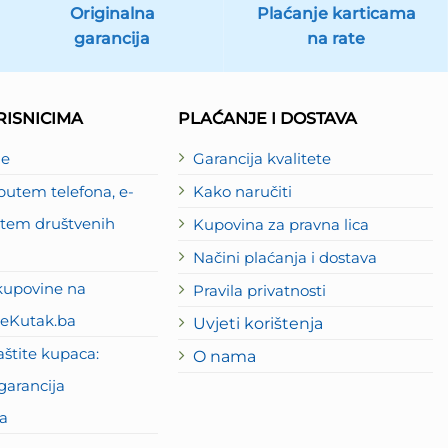
Originalna
Plaćanje karticama
garancija
na rate
ISNICIMA
PLAĆANJE I DOSTAVA
je
Garancija kvalitete
utem telefona, e-
Kako naručiti
putem društvenih
Kupovina za pravna lica
Načini plaćanja i dostava
kupovine na
Pravila privatnosti
eKutak.ba
Uvjeti korištenja
štite kupaca:
O nama
garancija
a