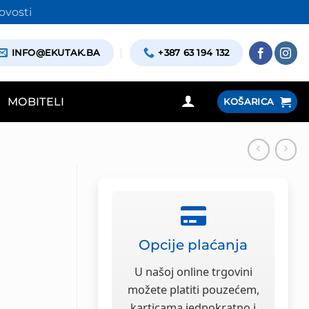
ovosti
INFO@EKUTAK.BA
+387 63 194 132
MOBITELI
KOŠARICA
Opcije plaćanja
U našoj online trgovini
možete platiti pouzećem,
karticama jednokratno i