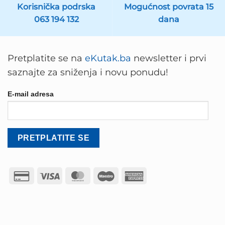
Korisnička podrska
Mogućnost povrata 15
063 194 132
dana
Pretplatite se na
eKutak.ba
newsletter i prvi
saznajte za sniženja i novu ponudu!
E-mail adresa
Credit
Visa
MasterCard
Maestro
American
Card
Express
2