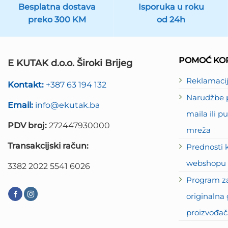
Besplatna dostava
Isporuka u roku
preko 300 KM
od 24h
POMOĆ KOR
E KUTAK d.o.o. Široki Brijeg
Reklamaci
Kontakt:
+387 63 194 132
Narudžbe p
Email:
info@ekutak.ba
maila ili 
PDV broj:
272447930000
mreža
Transakcijski račun:
Prednosti 
webshopu 
3382 2022 5541 6026
Program za
originalna 
proizvođač