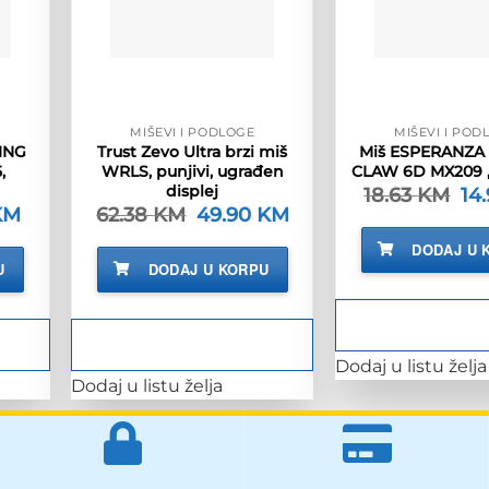
MIŠEVI I PODLOGE
MIŠEVI I POD
ING
Trust Zevo Ultra brzi miš
Miš ESPERANZA
,
WRLS, punjivi, ugrađen
CLAW 6D MX209 ,
displej
18.63
KM
Izv
14
cij
KM
Trenutna
62.38
KM
Izvorna
49.90
KM
Trenutna
bil
cijena
cijena
cijena
je:
je:
bila
je:
DODAJ U 
18.
15.90 KM.
je:
49.90 KM.
U
DODAJ U KORPU
M.
62.38 KM.
Dodaj u listu želja
Dodaj u listu želja