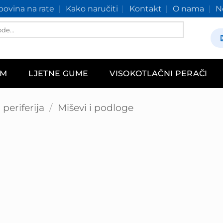
ovina na rate
Kako naručiti
Kontakt
O nama
N
AM
LJETNE GUME
VISOKOTLAČNI PERAČI
periferija
/
Miševi i podloge