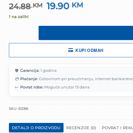
19.90
Izvorna
KM
Trenutna
24.88
KM
cijena
cijena
1 na zalihi
bila
je:
je:
19.90 KM.
24.88 KM.
KUPI ODMAH
🛡️
Garancija:
1 godina
💳
Plaćanje:
Gotovinom pri preuzimanju, internet bankarstvo
↩️
Povrat robe:
Moguće unutar 15 dana
SKU:
61286
DETALJI O PROIZVODU
RECENZIJE (0)
POVRAT I REK