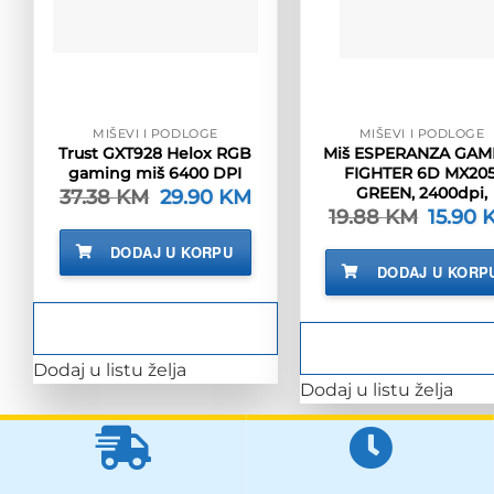
MIŠEVI I PODLOGE
MIŠEVI I PODLOGE
Trust GXT928 Helox RGB
Miš ESPERANZA GAM
gaming miš 6400 DPI
FIGHTER 6D MX205
GREEN, 2400dpi,
37.38
KM
Izvorna
29.90
KM
Trenutna
cijena
cijena
19.88
KM
Izvorna
15.90
bila
je:
cijena
je:
29.90 KM.
bila
DODAJ U KORPU
37.38 KM.
je:
DODAJ U KORP
19.88 K
Dodaj u listu želja
Dodaj u listu želja