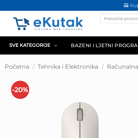
Skip
Kup
to
Products
content
search
BAZENI I LJETNI PROGR
SVE KATEGORIJE
Početna
/
Tehnika i Elektronika
/
Računalna 
-20%