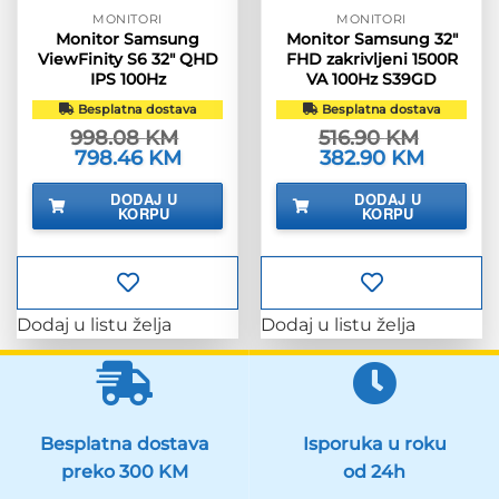
MONITORI
MONITORI
Monitor Samsung
Monitor Samsung 32″
ViewFinity S6 32″ QHD
FHD zakrivljeni 1500R
IPS 100Hz
VA 100Hz S39GD
Besplatna dostava
Besplatna dostava
998.08
KM
516.90
KM
Izvorna
798.46
KM
Trenutna
Izvorna
382.90
KM
Trenutna
cijena
cijena
cijena
cijena
bila
je:
bila
je:
DODAJ U
DODAJ U
je:
798.46 KM.
je:
382.90 K
KORPU
KORPU
998.08 KM.
516.90 KM.
Dodaj u listu želja
Dodaj u listu želja
Besplatna dostava
Isporuka u roku
preko 300 KM
od 24h