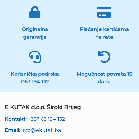
Originalna
Plaćanje karticama
garancija
na rate
Korisnička podrska
Mogućnost povrata 15
063 194 132
dana
E KUTAK d.o.o. Široki Brijeg
Kontakt:
+387 63 194 132
Email:
info@ekutak.ba