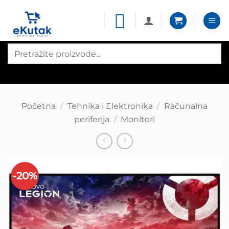
Skip
to
content
Products
search
Početna
/
Tehnika i Elektronika
/
Računalna
periferija
/
Monitori
-20%