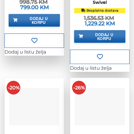
998.75
KM
Swivel
Izvorna
799.00
KM
Trenutna
cijena
cijena
Besplatna dostava
bila
je:
1,536.53
KM
DODAJ U
je:
799.00 KM.
KORPU
Izvorna
1,229.22
KM
Trenutna
998.75 KM.
cijena
cijena
bila
je:
DODAJ U
je:
1,229.22 
KORPU
1,536.53 KM.
Dodaj u listu želja
Dodaj u listu želja
-20%
-26%