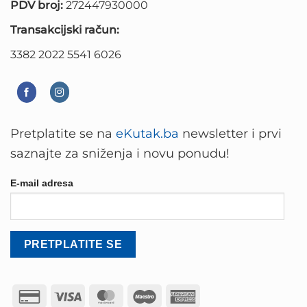
PDV broj:
272447930000
Transakcijski račun:
3382 2022 5541 6026
Pretplatite se na
eKutak.ba
newsletter i prvi
saznajte za sniženja i novu ponudu!
E-mail adresa
Credit
Visa
MasterCard
Maestro
American