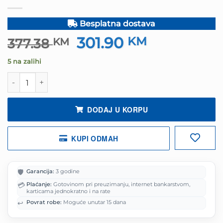
Besplatna dostava
301.90
Izvorna
KM
Trenutna
377.38
KM
cijena
cijena
5 na zalihi
bila
je:
je:
301.90 KM.
Monitor Lenovo LED Legion 24-10 23.8" IPS 1920x1080 kol
377.38 KM.
DODAJ U KORPU
KUPI ODMAH
🛡️
Garancija:
3 godine
💳
Plaćanje:
Gotovinom pri preuzimanju, internet bankarstvom,
karticama jednokratno i na rate
↩️
Povrat robe:
Moguće unutar 15 dana