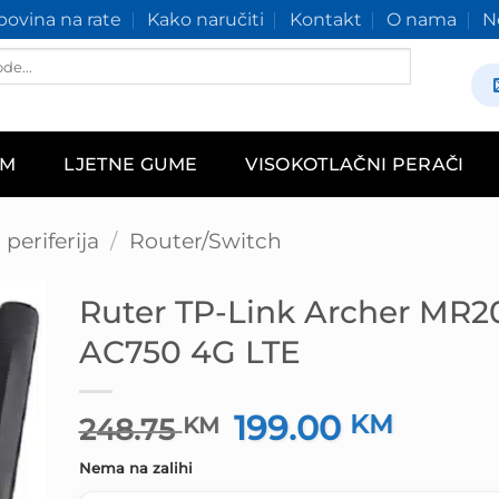
ovina na rate
Kako naručiti
Kontakt
O nama
N
AM
LJETNE GUME
VISOKOTLAČNI PERAČI
periferija
/
Router/Switch
Ruter TP-Link Archer MR2
AC750 4G LTE
199.00
Izvorna
KM
Trenut
248.75
KM
cijena
cijena
Nema na zalihi
bila
je: