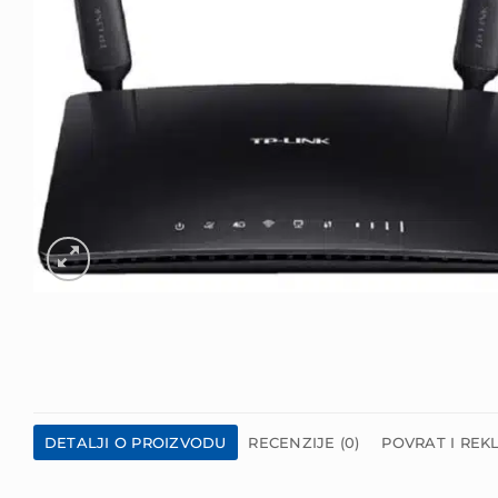
DETALJI O PROIZVODU
RECENZIJE (0)
POVRAT I REK