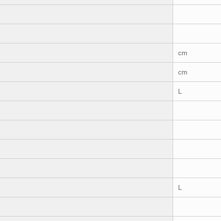
cm
cm
L
L