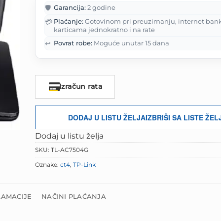
je:
199.00 
🛡️
Garancija:
2 godine
248.75 KM.
💳
Plaćanje:
Gotovinom pri preuzimanju, internet ban
karticama jednokratno i na rate
↩️
Povrat robe:
Moguće unutar 15 dana
Izračun rata
DODAJ U LISTU ŽELJA
IZBRIŠI SA LISTE ŽEL
Dodaj u listu želja
SKU:
TL-AC7504G
Oznake:
ct4
,
TP-Link
LAMACIJE
NAČINI PLAĆANJA