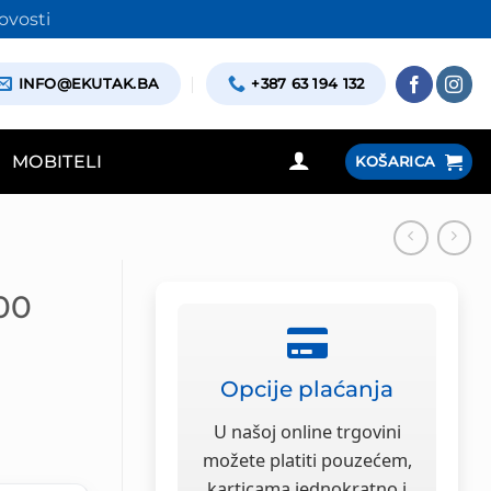
ovosti
INFO@EKUTAK.BA
+387 63 194 132
MOBITELI
KOŠARICA
00
Opcije plaćanja
na
U našoj online trgovini
možete platiti pouzećem,
karticama jednokratno i