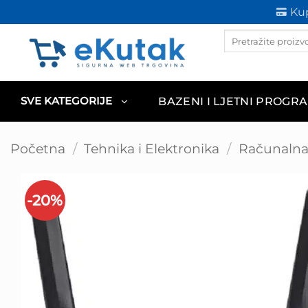
Skip
Kup
to
Products
content
search
BAZENI I LJETNI PROGR
SVE KATEGORIJE
Početna
/
Tehnika i Elektronika
/
Računalna 
-20%