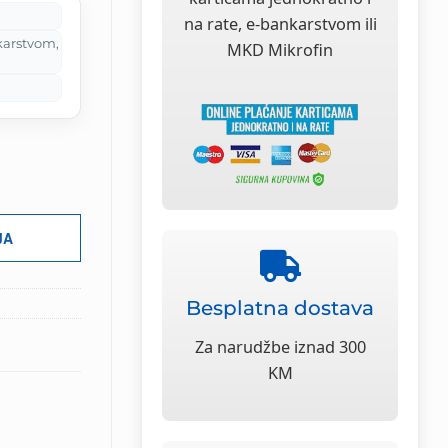
KM.
na rate, e-bankarstvom ili
karstvom,
MKD Mikrofin
JA
Besplatna dostava
Za narudžbe iznad 300
KM