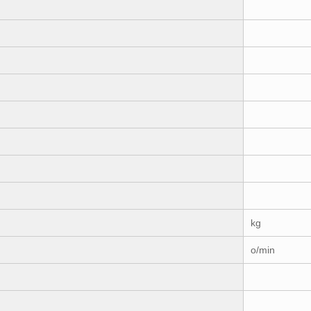
kg
o/min