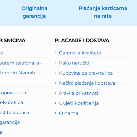
Originalna
Plaćanje karticama
garancija
na rate
ISNICIMA
PLAĆANJE I DOSTAVA
je
Garancija kvalitete
utem telefona, e-
Kako naručiti
putem društvenih
Kupovina za pravna lica
Načini plaćanja i dostava
kupovine na
Pravila privatnosti
eKutak.ba
Uvjeti korištenja
štite kupaca:
O nama
garancija
a