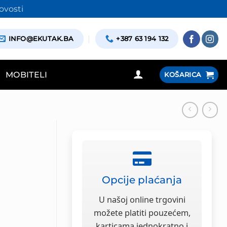
ovosti
INFO@EKUTAK.BA
+387 63 194 132
MOBITELI
KOŠARICA
Opcije plaćanja
U našoj online trgovini
možete platiti pouzećem,
karticama jednokratno i