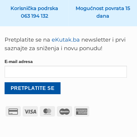
Korisnička podrska
Mogućnost povrata 15
063 194 132
dana
Pretplatite se na
eKutak.ba
newsletter i prvi
saznajte za sniženja i novu ponudu!
E-mail adresa
Credit
Visa
MasterCard
Maestro
American
Card
Express
2