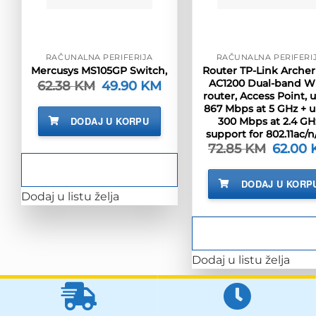
RAČUNALNA PERIFERIJA
RAČUNALNA PERIFERI
Router TP-Link Archer
Mercusys MS105GP Switch,
AC1200 Dual-band Wi
62.38
KM
Izvorna
49.90
KM
Trenutna
cijena
cijena
router, Access Point, 
bila
je:
867 Mbps at 5 GHz + u
je:
49.90 KM.
DODAJ U KORPU
300 Mbps at 2.4 GH
62.38 KM.
support for 802.11ac/n
72.85
KM
Izvorna
62.00
cijena
bila
je:
DODAJ U KORP
72.85 K
Dodaj u listu želja
Dodaj u listu želja