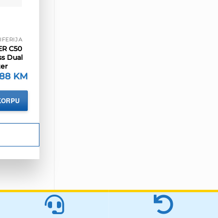
IFERIJA
ER C50
ss Dual
er
orna
.88
KM
Trenutna
ena
cijena
je:
77.88 KM.
KORPU
35 KM.