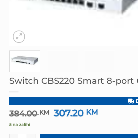
Switch CBS220 Smart 8-port
B
307.20
Izvorna
KM
Trenutna
384.00
KM
cijena
cijena
5 na zalihi
bila
je:
je:
307.20 KM.
Switch CBS220 Smart 8-port GE količina