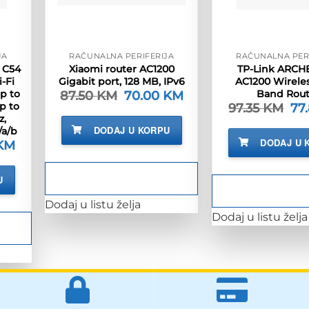
JA
RAČUNALNA PERIFERIJA
RAČUNALNA PER
 C54
Xiaomi router AC1200
TP-Link ARCH
-Fi
Gigabit port, 128 MB, IPv6
AC1200 Wirele
up to
Band Rout
87.50
KM
Izvorna
70.00
KM
Trenutna
cijena
cijena
p to
97.35
KM
Izv
77
bila
je:
cij
z,
je:
70.00 KM.
bila
DODAJ U KORPU
/a/b
87.50 KM.
je:
DODAJ U 
KM
Trenutna
97.
cijena
je:
62.00 KM.
U
M.
Dodaj u listu želja
Dodaj u listu želja