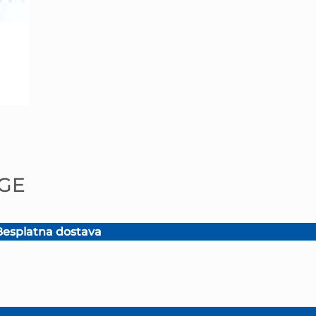
 GE
esplatna dostava