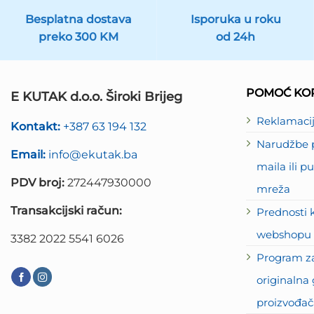
Besplatna dostava
Isporuka u roku
preko 300 KM
od 24h
POMOĆ KOR
E KUTAK d.o.o. Široki Brijeg
Reklamaci
Kontakt:
+387 63 194 132
Narudžbe p
Email:
info@ekutak.ba
maila ili 
PDV broj:
272447930000
mreža
Transakcijski račun:
Prednosti 
webshopu 
3382 2022 5541 6026
Program za
originalna 
proizvođač