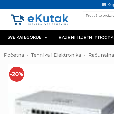
Skip
Kup
to
Products
content
search
BAZENI I LJETNI PROGR
SVE KATEGORIJE
Početna
/
Tehnika i Elektronika
/
Računalna 
-20%