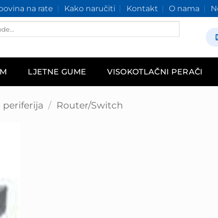
ovina na rate
Kako naručiti
Kontakt
O nama
N
AM
LJETNE GUME
VISOKOTLAČNI PERAČI
periferija
/
Router/Switch