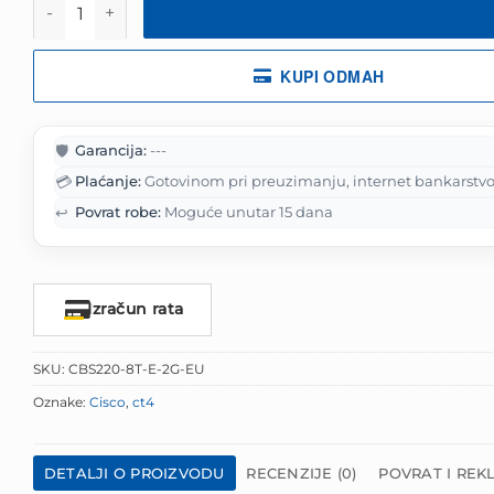
384.00 KM.
KUPI ODMAH
🛡️
Garancija:
---
💳
Plaćanje:
Gotovinom pri preuzimanju, internet bankarstvo
↩️
Povrat robe:
Moguće unutar 15 dana
Izračun rata
SKU:
CBS220-8T-E-2G-EU
Oznake:
Cisco
,
ct4
DETALJI O PROIZVODU
RECENZIJE (0)
POVRAT I REK