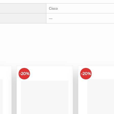
Cisco
—
-20%
-20%