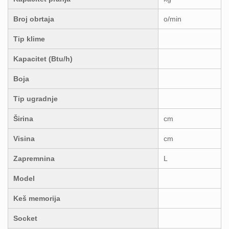
Broj obrtaja
o/min
Tip klime
Kapacitet (Btu/h)
Boja
Tip ugradnje
Širina
cm
Visina
cm
Zapremnina
L
Model
Keš memorija
Socket