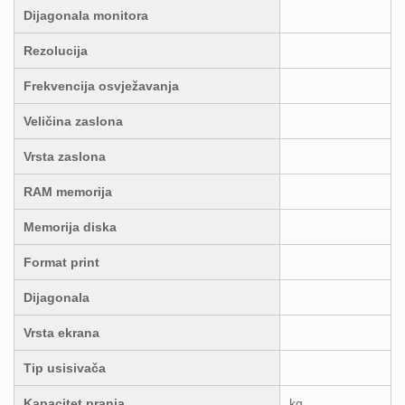
Dijagonala monitora
Rezolucija
Frekvencija osvježavanja
Veličina zaslona
Vrsta zaslona
RAM memorija
Memorija diska
Format print
Dijagonala
Vrsta ekrana
Tip usisivača
Kapacitet pranja
kg