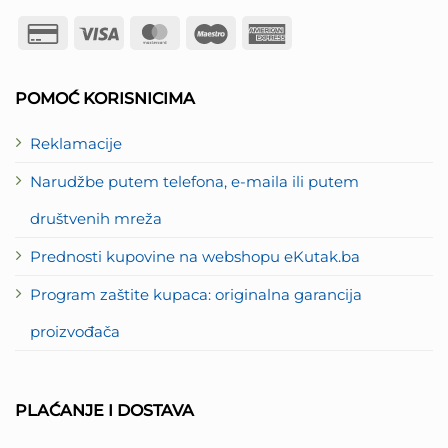
Credit
Visa
MasterCard
Maestro
American
Card
Express
2
POMOĆ KORISNICIMA
Reklamacije
Narudžbe putem telefona, e-maila ili putem
društvenih mreža
Prednosti kupovine na webshopu eKutak.ba
Program zaštite kupaca: originalna garancija
proizvođača
PLAĆANJE I DOSTAVA