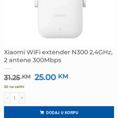
Xiaomi WiFi extender N300 2,4GHz,
2 antene 300Mbps
25.00
Izvorna
KM
Trenutna
31.25
KM
cijena
cijena
20 na zalihi
bila
je:
je:
25.00 KM.
Xiaomi WiFi extender N300 2,4GHz, 2 antene 300Mbps ko
31.25 KM.
DODAJ U KORPU