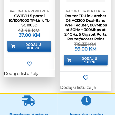
RAČUNALNA PERIFERIJA
RAČUNALNA PERIFERIJA
SWITCH 5 portni
Router TP-Link Archer
10/100/1000 TP-Link TL-
C6 AC1200 Dual-Band
SG1005D
WI-FI Router, 867Mbps
at 5GHz + 300Mbps at
43.48
KM
2.4GHz, 5 Gigabit Ports,
Izvorna
37.00
KM
Trenutna
cijena
cijena
Router/Access Point
bila
je:
116.33
KM
DODAJ U
je:
37.00 KM.
KORPU
Izvorna
99.00
KM
Trenutna
43.48 KM.
cijena
cijena
bila
je:
DODAJ U
je:
99.00 KM.
KORPU
116.33 KM.
Dodaj u listu želja
Dodaj u listu želja
Besplatna dostava
Isporuka u roku