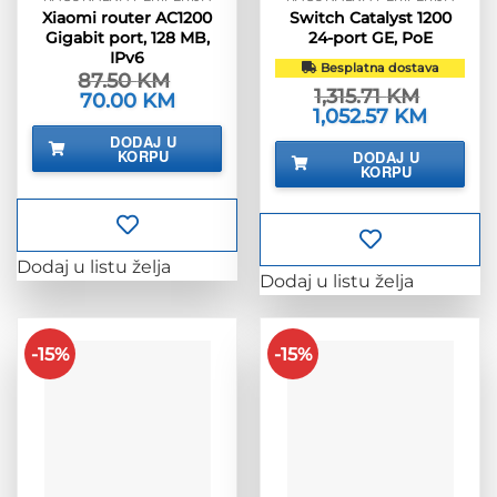
Xiaomi router AC1200
Switch Catalyst 1200
Gigabit port, 128 MB,
24-port GE, PoE
IPv6
Besplatna dostava
87.50
KM
1,315.71
KM
Izvorna
70.00
KM
Trenutna
Izvorna
1,052.57
KM
Trenutna
cijena
cijena
cijena
cijena
bila
je:
DODAJ U
bila
je:
je:
70.00 KM.
KORPU
DODAJ U
je:
1,052.57 
87.50 KM.
KORPU
1,315.71 KM.
Dodaj u listu želja
Dodaj u listu želja
-15%
-15%