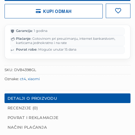
KUPI ODMAH
🛡️
Garancija:
1 godina
💳
Plaćanje:
Gotovinom pri preuzimanju, internet bankarstvom,
karticama jednokratno i na rate
↩️
Povrat robe:
Moguće unutar 15 dana
SKU:
DVB4398GL
Oznake:
ct4
,
xiaomi
DETALJI O PROIZVODU
RECENZIJE (0)
POVRAT I REKLAMACIJE
NAČINI PLAĆANJA