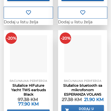
Dodaj u listu želja
Dodaj u listu želja
-20%
-20%
RAČUNALNA PERIFERIJA
RAČUNALNA PERIFERIJA
Slušalice HiFuture
Slušalice bluetooth sa
Yacht TWS earbuds
mikrofonom
Black
ESPERANZA VOLANS
97.38
KM
27.38
KM
Izvorna
21.90
KM
Tre
cijena
cije
Izvorna
77.90
KM
Trenutna
bila
je:
cijena
cijena
DODAJ U
je:
21.9
bila
je: