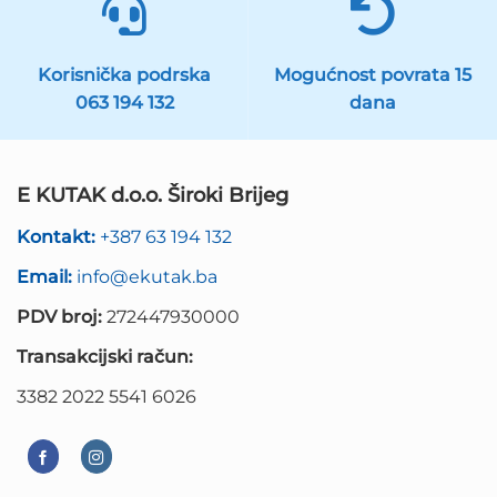
Korisnička podrska
Mogućnost povrata 15
063 194 132
dana
E KUTAK d.o.o. Široki Brijeg
Kontakt:
+387 63 194 132
Email:
info@ekutak.ba
PDV broj:
272447930000
Transakcijski račun:
3382 2022 5541 6026