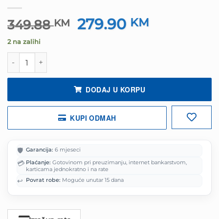
279.90
Izvorna
KM
Trenutna
349.88
KM
cijena
cijena
2 na zalihi
bila
je:
je:
279.90 KM.
Slušalice bluetooth gaming JBL QUANTUM 610 crne količ
349.88 KM.
DODAJ U KORPU
KUPI ODMAH
🛡️
Garancija:
6 mjeseci
💳
Plaćanje:
Gotovinom pri preuzimanju, internet bankarstvom,
karticama jednokratno i na rate
↩️
Povrat robe:
Moguće unutar 15 dana