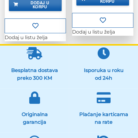
KORPU
DODAJ U
27.38 KM.
je:
77.90 KM.
KORPU
97.38 KM.
Dodaj u listu želja
Dodaj u listu želja
Besplatna dostava
Isporuka u roku
preko 300 KM
od 24h
Originalna
Plaćanje karticama
garancija
na rate