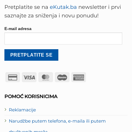
Pretplatite se na
eKutak.ba
newsletter i prvi
saznajte za sniženja i novu ponudu!
E-mail adresa
Credit
Visa
MasterCard
Maestro
American
Card
Express
2
POMOĆ KORISNICIMA
Reklamacije
Narudžbe putem telefona, e-maila ili putem