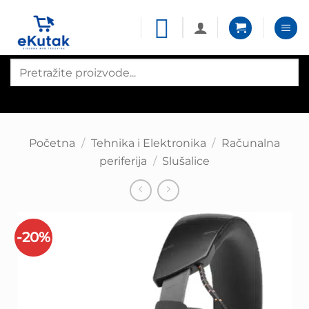
Skip
to
content
Products
search
Početna
/
Tehnika i Elektronika
/
Računalna
periferija
/
Slušalice
-20%