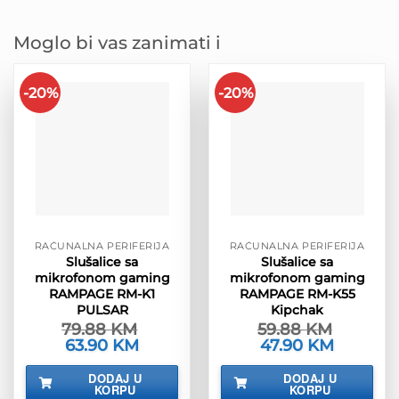
Moglo bi vas zanimati i
-20%
-20%
RAČUNALNA PERIFERIJA
RAČUNALNA PERIFERIJA
Slušalice sa
Slušalice sa
mikrofonom gaming
mikrofonom gaming
RAMPAGE RM-K1
RAMPAGE RM-K55
PULSAR
Kipchak
79.88
KM
59.88
KM
Izvorna
63.90
KM
Trenutna
Izvorna
47.90
KM
Trenutna
cijena
cijena
cijena
cijena
bila
je:
bila
je:
DODAJ U
DODAJ U
je:
63.90 KM.
je:
47.90 KM.
KORPU
KORPU
79.88 KM.
59.88 KM.