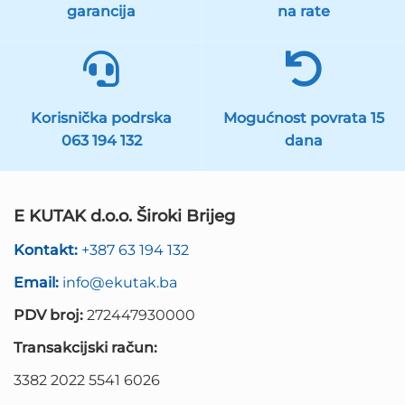
garancija
na rate
Korisnička podrska
Mogućnost povrata 15
063 194 132
dana
E KUTAK d.o.o. Široki Brijeg
Kontakt:
+387 63 194 132
Email:
info@ekutak.ba
PDV broj:
272447930000
Transakcijski račun:
3382 2022 5541 6026