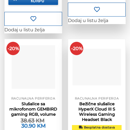
KORPU
435.00 KM.
Dodaj u listu želja
Dodaj u listu želja
-20%
-20%
RAČUNALNA PERIFERIJA
RAČUNALNA PERIFERIJA
Slušalice sa
Bežične slušalice
mikrofonom GEMBIRD
HyperX Cloud III S
gaming RGB, volume
Wireless Gaming
Headset Black
38.63
KM
Izvorna
30.90
KM
Trenutna
Besplatna dostava
cijena
cijena