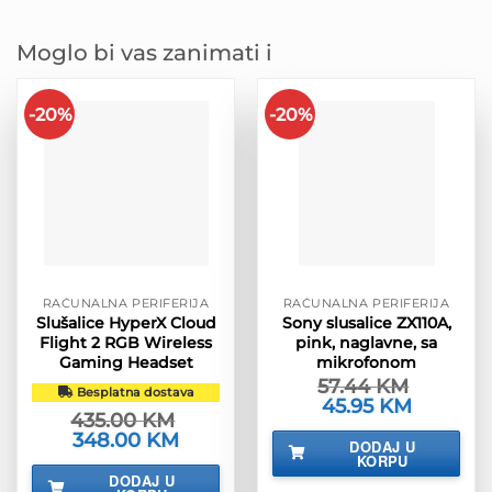
Moglo bi vas zanimati i
-20%
-20%
RAČUNALNA PERIFERIJA
RAČUNALNA PERIFERIJA
Slušalice HyperX Cloud
Sony slusalice ZX110A,
Flight 2 RGB Wireless
pink, naglavne, sa
Gaming Headset
mikrofonom
57.44
KM
Besplatna dostava
Izvorna
45.95
KM
Trenutna
435.00
KM
cijena
cijena
bila
je:
Izvorna
348.00
KM
Trenutna
DODAJ U
je:
45.95 KM.
cijena
cijena
KORPU
57.44 KM.
bila
je:
DODAJ U
je:
348.00 KM.