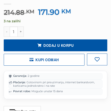
171.90
Izvorna
KM
Trenutna
214.88
KM
cijena
cijena
3 na zalihi
bila
je:
je:
171.90 KM.
Slušalice bluetooth JBL JR470 NC plave količina
214.88 KM.
DODAJ U KORPU
KUPI ODMAH
🛡️
Garancija:
2 godine
💳
Plaćanje:
Gotovinom pri preuzimanju, internet bankarstvom,
karticama jednokratno i na rate
↩️
Povrat robe:
Moguće unutar 15 dana