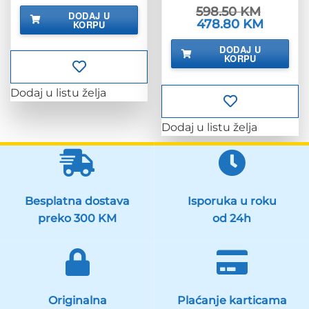
bila
je:
598.50
KM
DODAJ U
je:
30.90 KM.
Izvorna
478.80
KM
Trenutna
KORPU
38.63 KM.
cijena
cijena
bila
je:
DODAJ U
je:
478.80 K
KORPU
598.50 KM.
Dodaj u listu želja
Dodaj u listu želja
Besplatna dostava
Isporuka u roku
preko 300 KM
od 24h
Originalna
Plaćanje karticama