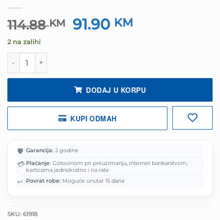
91.90
Izvorna
KM
Trenutna
114.88
KM
cijena
cijena
2 na zalihi
bila
je:
je:
91.90 KM.
Slušalice bluetooth JBL T530 BT crne količina
114.88 KM.
DODAJ U KORPU
KUPI ODMAH
🛡️
Garancija:
2 godine
💳
Plaćanje:
Gotovinom pri preuzimanju, internet bankarstvom,
karticama jednokratno i na rate
↩️
Povrat robe:
Moguće unutar 15 dana
SKU:
61918