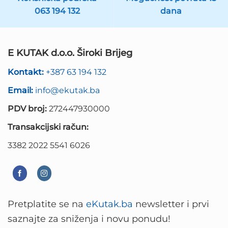
063 194 132
dana
E KUTAK d.o.o. Široki Brijeg
Kontakt:
+387 63 194 132
Email:
info@ekutak.ba
PDV broj:
272447930000
Transakcijski račun:
3382 2022 5541 6026
Pretplatite se na
eKutak.ba
newsletter i prvi
saznajte za sniženja i novu ponudu!