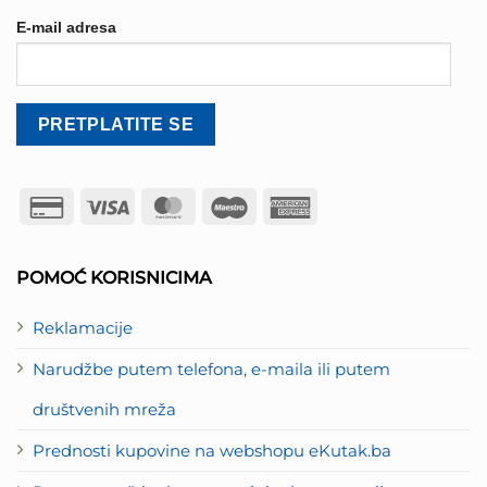
E-mail adresa
Credit
Visa
MasterCard
Maestro
American
Card
Express
2
POMOĆ KORISNICIMA
Reklamacije
Narudžbe putem telefona, e-maila ili putem
društvenih mreža
Prednosti kupovine na webshopu eKutak.ba