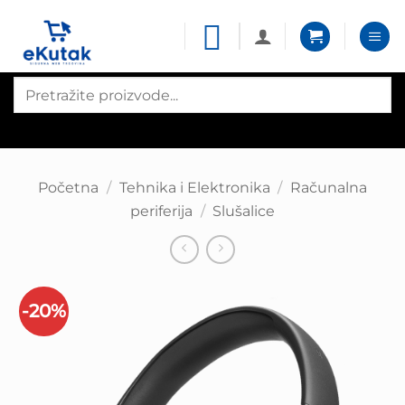
Skip
to
content
Products
search
Početna
/
Tehnika i Elektronika
/
Računalna
periferija
/
Slušalice
-20%