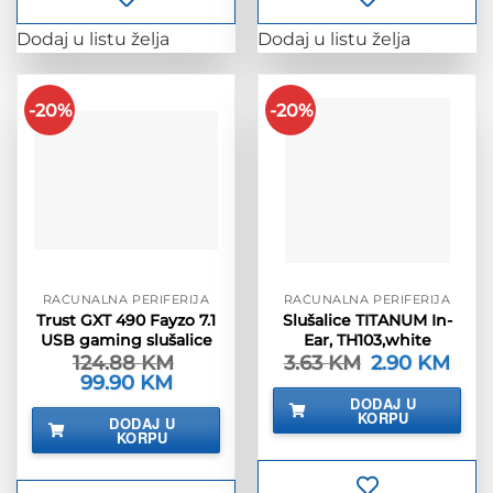
Dodaj u listu želja
Dodaj u listu želja
-20%
-20%
RAČUNALNA PERIFERIJA
RAČUNALNA PERIFERIJA
Trust GXT 490 Fayzo 7.1
Slušalice TITANUM In-
USB gaming slušalice
Ear, TH103,white
124.88
KM
3.63
KM
Izvorna
2.90
KM
Tren
cijena
cijen
Izvorna
99.90
KM
Trenutna
bila
je:
cijena
cijena
DODAJ U
je:
2.90 
bila
je:
KORPU
DODAJ U
3.63 KM.
je:
99.90 KM.
KORPU
124.88 KM.