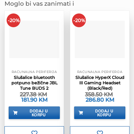
Moglo bi vas zanimati i
-20%
-20%
RAČUNALNA PERIFERIJA
RAČUNALNA PERIFERIJA
Slušalice bluetooth
Slušalice HyperX Cloud
potpuno bežične JBL
III Gaming Headset
Tune BUDS 2
(Black/Red)
227.38
KM
358.50
KM
Izvorna
181.90
KM
Trenutna
Izvorna
286.80
KM
Trenutna
cijena
cijena
cijena
cijena
bila
je:
bila
je:
DODAJ U
DODAJ U
je:
181.90 KM.
je:
286.80 K
KORPU
KORPU
227.38 KM.
358.50 KM.