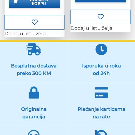
je:
35.90 KM.
KORPU
44.88 KM.
Dodaj u listu želja
Dodaj u listu želja
Besplatna dostava
Isporuka u roku
preko 300 KM
od 24h
Originalna
Plaćanje karticama
garancija
na rate