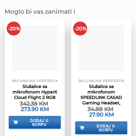
Moglo bi vas zanimati i
-20%
-20%
RAČUNALNA PERIFERIJA
RAČUNALNA PERIFERIJA
Slušalice sa
Slušalice sa
mikrofonom HyperX
mikrofonom
Cloud Flight 2 RGB
SPEEDLINK CASAD
Gaming Headset,
342.38
KM
Izvorna
273.90
KM
Trenutna
34.88
KM
cijena
cijena
Izvorna
27.90
KM
Trenutna
bila
je:
cijena
cijena
DODAJ U
je:
273.90 KM.
bila
je:
KORPU
342.38 KM.
DODAJ U
je:
27.90 KM.
KORPU
34.88 KM.