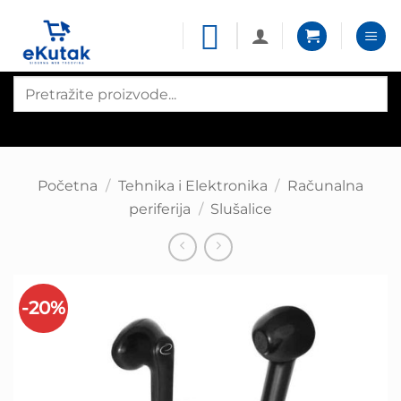
Skip
to
content
Products
search
Početna
/
Tehnika i Elektronika
/
Računalna
periferija
/
Slušalice
-20%