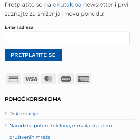
Pretplatite se na
eKutak.ba
newsletter i prvi
saznajte za sniženja i novu ponudu!
E-mail adresa
Credit
Visa
MasterCard
Maestro
American
Card
Express
2
POMOĆ KORISNICIMA
Reklamacije
Narudžbe putem telefona, e-maila ili putem
društvenih mreža