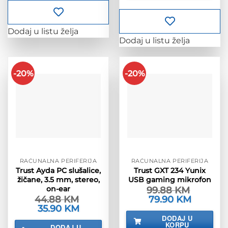
Dodaj u listu želja
Dodaj u listu želja
-20%
-20%
RAČUNALNA PERIFERIJA
RAČUNALNA PERIFERIJA
Trust Ayda PC slušalice,
Trust GXT 234 Yunix
žičane, 3.5 mm, stereo,
USB gaming mikrofon
on-ear
99.88
KM
44.88
KM
Izvorna
79.90
KM
Trenutna
cijena
cijena
Izvorna
35.90
KM
Trenutna
bila
je:
cijena
cijena
DODAJ U
je:
79.90 KM.
bila
je:
KORPU
DODAJ U
99.88 KM.