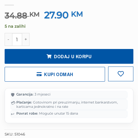
27.90
Izvorna
KM
Trenutna
34.88
KM
cijena
cijena
5 na zalihi
bila
je:
je:
27.90 KM.
Slušalice bluetooth sa mikrofonom ESPERANZA PANDOR
34.88 KM.
DODAJ U KORPU
KUPI ODMAH
🛡️
Garancija:
3 mjeseci
💳
Plaćanje:
Gotovinom pri preuzimanju, internet bankarstvom,
karticama jednokratno i na rate
↩️
Povrat robe:
Moguće unutar 15 dana
SKU:
51046