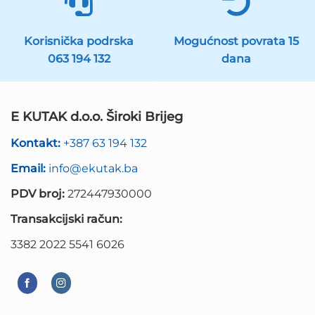
Korisnička podrska
Mogućnost povrata 15
063 194 132
dana
E KUTAK d.o.o. Široki Brijeg
Kontakt:
+387 63 194 132
Email:
info@ekutak.ba
PDV broj:
272447930000
Transakcijski račun:
3382 2022 5541 6026