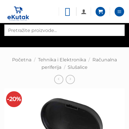
Skip
to
content
Products
search
Početna
/
Tehnika i Elektronika
/
Računalna
periferija
/
Slušalice
-20%