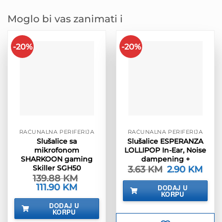
Moglo bi vas zanimati i
-20%
-20%
RAČUNALNA PERIFERIJA
RAČUNALNA PERIFERIJA
Slušalice sa
Slušalice ESPERANZA
mikrofonom
LOLLIPOP In-Ear, Noise
SHARKOON gaming
dampening +
Skiller SGH50
3.63
KM
Izvorna
2.90
KM
Tren
cijena
cijen
139.88
KM
bila
je:
Izvorna
111.90
KM
Trenutna
DODAJ U
je:
2.90 
cijena
cijena
KORPU
3.63 KM.
bila
je:
DODAJ U
je:
111.90 KM.
KORPU
139.88 KM.