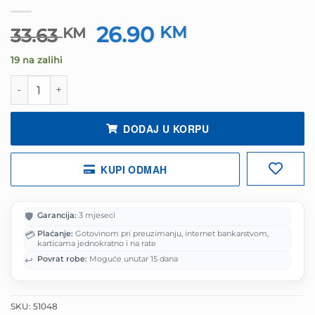
26.90
Izvorna
KM
Trenutna
33.63
KM
cijena
cijena
19 na zalihi
bila
je:
je:
26.90 KM.
Slušalice bluetooth sa mikrofonom ESPERANZA TUCANA 
33.63 KM.
DODAJ U KORPU
KUPI ODMAH
🛡️
Garancija:
3 mjeseci
💳
Plaćanje:
Gotovinom pri preuzimanju, internet bankarstvom,
karticama jednokratno i na rate
↩️
Povrat robe:
Moguće unutar 15 dana
SKU:
51048