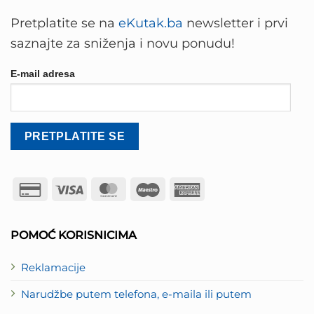
Pretplatite se na
eKutak.ba
newsletter i prvi
saznajte za sniženja i novu ponudu!
E-mail adresa
Credit
Visa
MasterCard
Maestro
American
Card
Express
2
POMOĆ KORISNICIMA
Reklamacije
Narudžbe putem telefona, e-maila ili putem