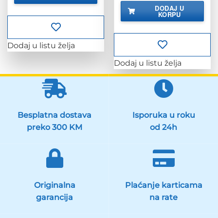
bila
je:
DODAJ U
je:
26.90 KM.
KORPU
33.63 KM.
Dodaj u listu želja
Dodaj u listu želja
Besplatna dostava
Isporuka u roku
preko 300 KM
od 24h
Originalna
Plaćanje karticama
garancija
na rate