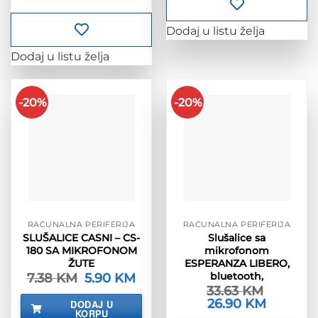
Dodaj u listu želja
Dodaj u listu želja
-20%
-20%
RAČUNALNA PERIFERIJA
RAČUNALNA PERIFERIJA
SLUŠALICE CASNI – CS-
Slušalice sa
180 SA MIKROFONOM
mikrofonom
ŽUTE
ESPERANZA LIBERO,
bluetooth,
7.38
KM
Izvorna
5.90
KM
Trenutna
cijena
cijena
33.63
KM
bila
je:
Izvorna
26.90
KM
Trenutna
DODAJ U
je:
5.90 KM.
cijena
cijena
KORPU
7.38 KM.