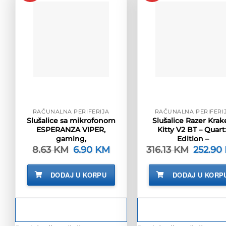
RAČUNALNA PERIFERIJA
RAČUNALNA PERIFERI
Slušalice sa mikrofonom
Slušalice Razer Kra
ESPERANZA VIPER,
Kitty V2 BT – Quart
gaming,
Edition –
8.63
KM
Izvorna
6.90
KM
Trenutna
316.13
KM
Izvorna
252.90
cijena
cijena
cijena
bila
je:
bila
je:
6.90 KM.
je:
DODAJ U KORPU
DODAJ U KORP
8.63 KM.
316.13 KM