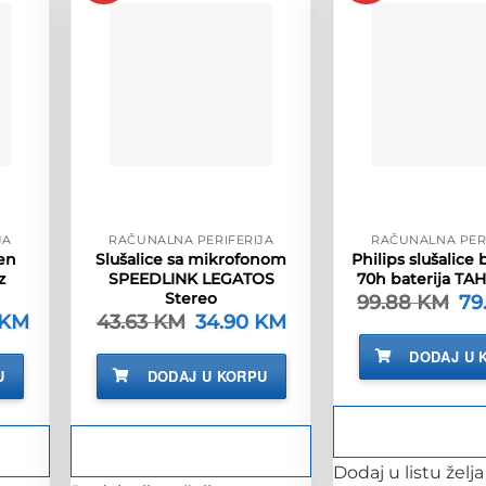
JA
RAČUNALNA PERIFERIJA
RAČUNALNA PER
ken
Slušalice sa mikrofonom
Philips slušalice
z
SPEEDLINK LEGATOS
70h baterija T
Stereo
99.88
KM
Izv
79
cij
KM
Trenutna
43.63
KM
Izvorna
34.90
KM
Trenutna
bil
cijena
cijena
cijena
je:
je:
bila
je:
DODAJ U 
99.
252.90 KM.
je:
34.90 KM.
U
DODAJ U KORPU
.
43.63 KM.
Dodaj u listu želja