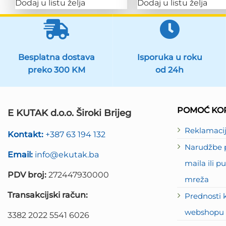
Dodaj u listu želja
Dodaj u listu želja
Besplatna dostava
Isporuka u roku
preko 300 KM
od 24h
POMOĆ KOR
E KUTAK d.o.o. Široki Brijeg
Reklamaci
Kontakt:
+387 63 194 132
Narudžbe p
Email:
info@ekutak.ba
maila ili 
PDV broj:
272447930000
mreža
Transakcijski račun:
Prednosti 
webshopu 
3382 2022 5541 6026