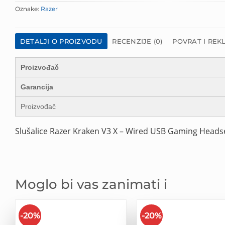
Oznake:
Razer
DETALJI O PROIZVODU
RECENZIJE (0)
POVRAT I REK
Proizvođač
Garancija
Proizvođač
Slušalice Razer Kraken V3 X – Wired USB Gaming Head
Moglo bi vas zanimati i
-20%
-20%