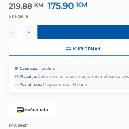
175.90
Izvorna
KM
Trenutna
219.88
KM
cijena
cijena
5 na zalihi
bila
je:
je:
175.90 KM.
Slušalice Razer Kraken V3 X - Wired USB Gaming Heads
219.88 KM.
KUPI ODMAH
🛡️
Garancija:
1 godina
💳
Plaćanje:
Gotovinom pri preuzimanju, internet bankarstvo
↩️
Povrat robe:
Moguće unutar 15 dana
Izračun rata
SKU:
59424