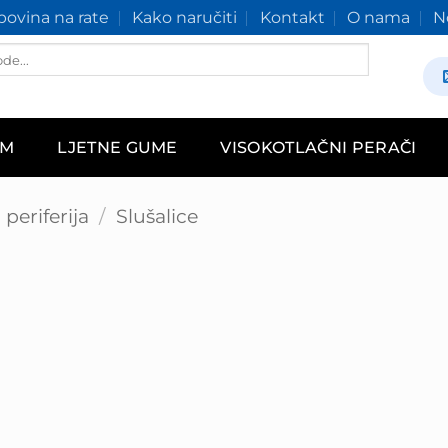
ovina na rate
Kako naručiti
Kontakt
O nama
N
AM
LJETNE GUME
VISOKOTLAČNI PERAČI
periferija
/
Slušalice