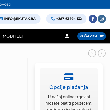
ovosti
INFO@EKUTAK.BA
+387 63 194 132
MOBITELI
KOŠARICA
Opcije plaćanja
U našoj online trgovini
možete platiti pouzećem,
karticama jednokratno i