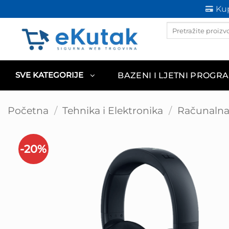
Skip
Kup
to
Products
content
search
BAZENI I LJETNI PROGR
SVE KATEGORIJE
Početna
/
Tehnika i Elektronika
/
Računalna 
-20%