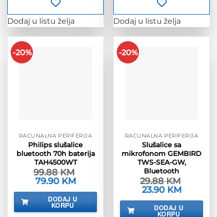
Dodaj u listu želja
Dodaj u listu želja
-20%
-20%
RAČUNALNA PERIFERIJA
RAČUNALNA PERIFERIJA
Philips slušalice
Slušalice sa
bluetooth 70h baterija
mikrofonom GEMBIRD
TAH4500WT
TWS-SEA-GW,
Bluetooth
99.88
KM
Izvorna
79.90
KM
Trenutna
29.88
KM
cijena
cijena
Izvorna
23.90
KM
Trenutna
bila
je:
cijena
cijena
DODAJ U
je:
79.90 KM.
bila
je:
KORPU
99.88 KM.
DODAJ U
je:
23.90 KM.
KORPU
29.88 KM.