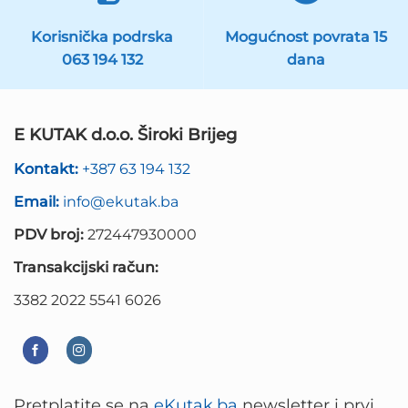
Korisnička podrska
Mogućnost povrata 15
063 194 132
dana
E KUTAK d.o.o. Široki Brijeg
Kontakt:
+387 63 194 132
Email:
info@ekutak.ba
PDV broj:
272447930000
Transakcijski račun:
3382 2022 5541 6026
Pretplatite se na
eKutak.ba
newsletter i prvi