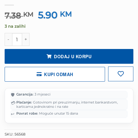
5.90
Izvorna
KM
Trenutna
7.38
KM
cijena
cijena
3 na zalihi
bila
je:
je:
5.90 KM.
Slušalice sa mikrofonom 3.5mm BOROFONE BM57 Platin
7.38 KM.
DODAJ U KORPU
KUPI ODMAH
🛡️
Garancija:
3 mjeseci
💳
Plaćanje:
Gotovinom pri preuzimanju, internet bankarstvom,
karticama jednokratno i na rate
↩️
Povrat robe:
Moguće unutar 15 dana
SKU:
56568