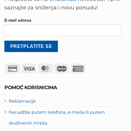
saznajte za sniženja i novu ponudu!
E-mail adresa
Credit
Visa
MasterCard
Maestro
American
Card
Express
2
POMOĆ KORISNICIMA
Reklamacije
Narudžbe putem telefona, e-maila ili putem
društvenih mreža