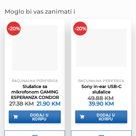
Moglo bi vas zanimati i
-20%
-20%
RAČUNALNA PERIFERIJA
RAČUNALNA PERIFERIJA
Slušalice sa
Sony in-ear USB-C
mikrofonom GAMING
slušalice
ESPERANZA CONDOR
49.88
KM
27.38
KM
Izvorna
21.90
KM
Trenutna
Izvorna
39.90
KM
Trenutna
cijena
cijena
cijena
cijena
bila
je:
bila
je:
DODAJ U
DODAJ U
je:
21.90 KM.
je:
39.90 KM.
KORPU
KORPU
27.38 KM.
49.88 KM.