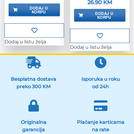
cijena
cijena
Izvorna
26.90
KM
Trenutna
bila
je:
cijena
cijena
DODAJ U
je:
19.90 KM.
bila
je:
KORPU
24.88 KM.
DODAJ U
je:
26.90 KM.
KORPU
33.63 KM.
Dodaj u listu želja
Dodaj u listu želja
Besplatna dostava
Isporuka u roku
preko 300 KM
od 24h
Originalna
Plaćanje karticama
garancija
na rate