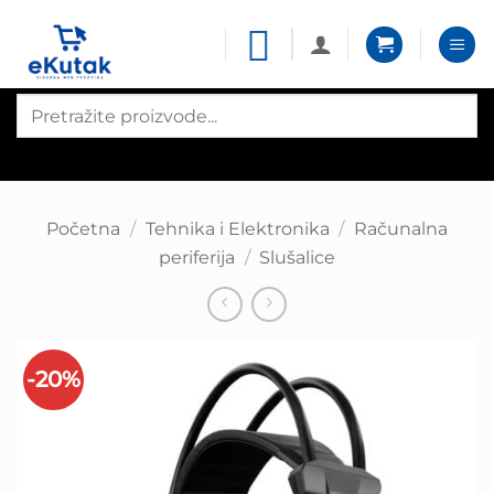
Skip
to
content
Products
search
Početna
/
Tehnika i Elektronika
/
Računalna
periferija
/
Slušalice
-20%