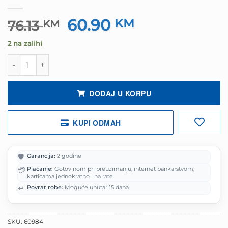
60.90
Izvorna
KM
Trenutna
76.13
KM
cijena
cijena
2 na zalihi
bila
je:
je:
60.90 KM.
Slušalice sa mikrofonom gaming RAMPAGE RM-K19 RAGI
76.13 KM.
DODAJ U KORPU
KUPI ODMAH
🛡️
Garancija:
2 godine
💳
Plaćanje:
Gotovinom pri preuzimanju, internet bankarstvom,
karticama jednokratno i na rate
↩️
Povrat robe:
Moguće unutar 15 dana
SKU:
60984