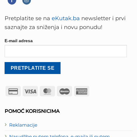
Pretplatite se na
eKutak.ba
newsletter i prvi
saznajte za sniženja i novu ponudu!
E-mail adresa
Credit
Visa
MasterCard
Maestro
American
Card
Express
2
POMOĆ KORISNICIMA
Reklamacije
Narudžbe putem telefona, e-maila ili putem