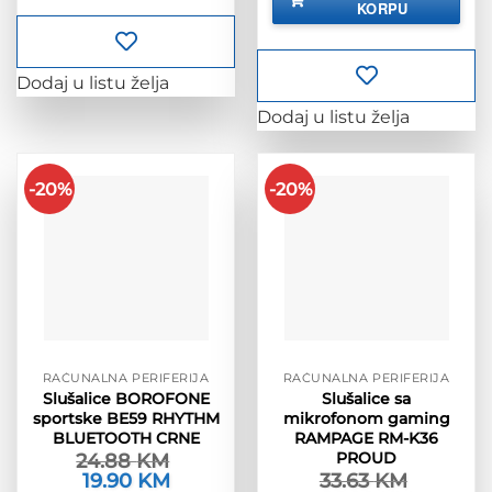
KORPU
723.63 KM.
Dodaj u listu želja
Dodaj u listu želja
-20%
-20%
RAČUNALNA PERIFERIJA
RAČUNALNA PERIFERIJA
Slušalice BOROFONE
Slušalice sa
sportske BE59 RHYTHM
mikrofonom gaming
BLUETOOTH CRNE
RAMPAGE RM-K36
PROUD
24.88
KM
Izvorna
19.90
KM
Trenutna
33.63
KM