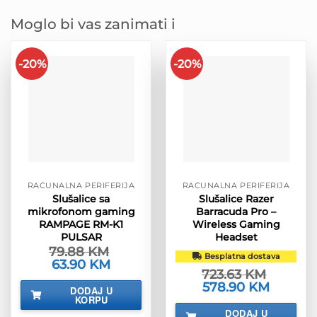
Moglo bi vas zanimati i
-20%
-20%
RAČUNALNA PERIFERIJA
RAČUNALNA PERIFERIJA
Slušalice sa
Slušalice Razer
mikrofonom gaming
Barracuda Pro –
RAMPAGE RM-K1
Wireless Gaming
PULSAR
Headset
79.88
KM
Besplatna dostava
Izvorna
63.90
KM
Trenutna
723.63
KM
cijena
cijena
bila
je:
Izvorna
578.90
KM
Trenutna
DODAJ U
je:
63.90 KM.
cijena
cijena
KORPU
79.88 KM.
bila
je:
DODAJ U
je:
578.90 K