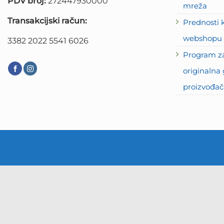
PDV broj:
272447930000
mreža
Transakcijski račun:
Prednosti 
webshopu 
3382 2022 5541 6026
Program za
originalna 
proizvođač