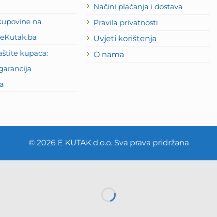
Načini plaćanja i dostava
kupovine na
Pravila privatnosti
eKutak.ba
Uvjeti korištenja
štite kupaca:
O nama
garancija
a
© 2026 E KUTAK d.o.o. Sva prava pridržana