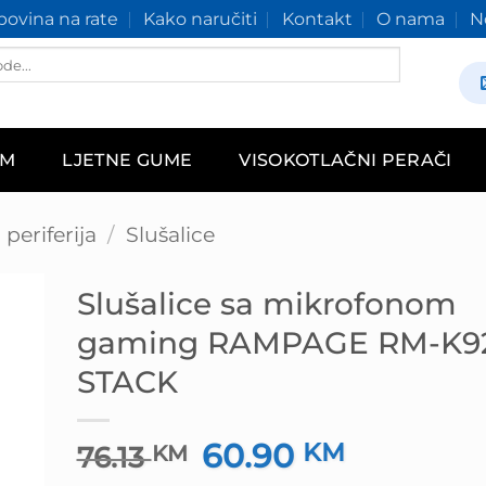
ovina na rate
Kako naručiti
Kontakt
O nama
N
AM
LJETNE GUME
VISOKOTLAČNI PERAČI
periferija
/
Slušalice
Slušalice sa mikrofonom
gaming RAMPAGE RM-K92
STACK
60.90
Izvorna
KM
Trenutna
76.13
KM
cijena
cijena