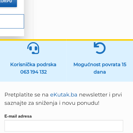
KORPU
88 KM.
Korisnička podrska
Mogućnost povrata 15
063 194 132
dana
Pretplatite se na
eKutak.ba
newsletter i prvi
saznajte za sniženja i novu ponudu!
E-mail adresa