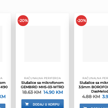
-20%
-20%
JA
RAČUNALNA PERIFERIJA
RAČUNALNA PER
nom
Slušalice sa mikrofonom
Slušalice sa mi
-K90
GEMBIRD MHS-03-WTRD
3.5mm BOROFO
DasMelo
18.63
KM
Izvorna
14.90
KM
Trenutna
cijena
cijena
KM
Trenutna
4.88
KM
Izv
3.
bila
je:
cijena
cij
je:
14.90 KM.
je:
bil
DODAJ U KORPU
18.63 KM.
54.90 KM.
je: