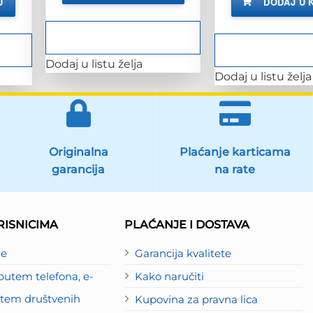
U
DODAJ U 
M.
4.
Dodaj u listu želja
Dodaj u listu želja
Originalna
Plaćanje karticama
garancija
na rate
ISNICIMA
PLAĆANJE I DOSTAVA
je
Garancija kvalitete
utem telefona, e-
Kako naručiti
putem društvenih
Kupovina za pravna lica