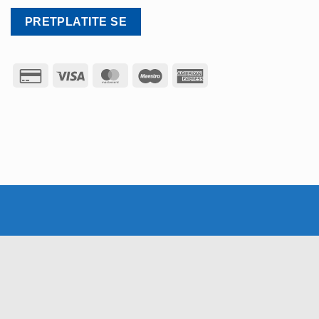
Credit
Visa
MasterCard
Maestro
American
Card
Express
2