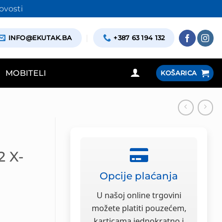
ovosti
INFO@EKUTAK.BA
+387 63 194 132
MOBITELI
KOŠARICA
 X-
Opcije plaćanja
U našoj online trgovini
možete platiti pouzećem,
karticama jednokratno i