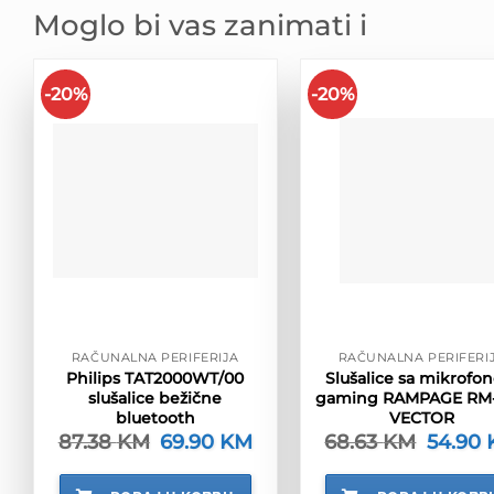
Moglo bi vas zanimati i
-20%
-20%
RAČUNALNA PERIFERIJA
RAČUNALNA PERIFERI
Philips TAT2000WT/00
Slušalice sa mikrofo
slušalice bežične
gaming RAMPAGE RM
bluetooth
VECTOR
87.38
KM
Izvorna
69.90
KM
Trenutna
68.63
KM
Izvorna
54.90
cijena
cijena
cijena
bila
je:
bila
je:
69.90 KM.
je: