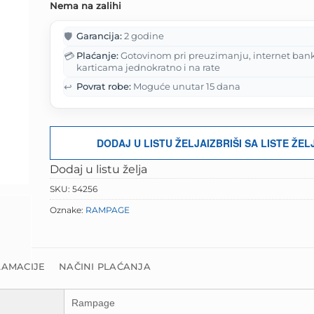
Nema na zalihi
bila
je:
je:
60.90 KM.
🛡️
Garancija:
2 godine
76.13 KM.
💳
Plaćanje:
Gotovinom pri preuzimanju, internet ban
karticama jednokratno i na rate
↩️
Povrat robe:
Moguće unutar 15 dana
DODAJ U LISTU ŽELJA
IZBRIŠI SA LISTE ŽEL
Dodaj u listu želja
SKU:
54256
Oznake:
RAMPAGE
LAMACIJE
NAČINI PLAĆANJA
Rampage