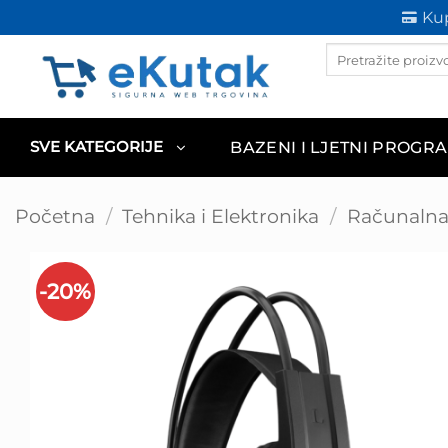
Skip
Kup
to
Products
content
search
BAZENI I LJETNI PROGR
SVE KATEGORIJE
Početna
/
Tehnika i Elektronika
/
Računalna 
-20%