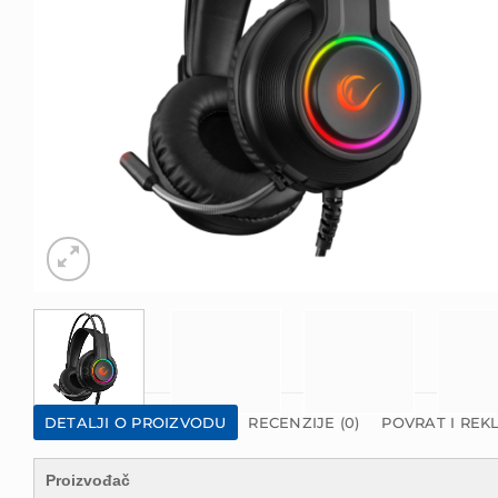
DETALJI O PROIZVODU
RECENZIJE (0)
POVRAT I REK
Proizvođač