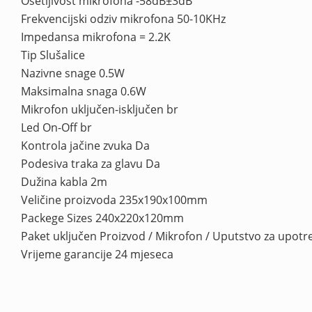
Osetljivost mikrofona -58dB±3dB
Frekvencijski odziv mikrofona 50-10KHz
Impedansa mikrofona = 2.2K
Tip Slušalice
Nazivne snage 0.5W
Maksimalna snaga 0.6W
Mikrofon uključen-isključen br
Led On-Off br
Kontrola jačine zvuka Da
Podesiva traka za glavu Da
Dužina kabla 2m
Veličine proizvoda 235x190x100mm
Packege Sizes 240x220x120mm
Paket uključen Proizvod / Mikrofon / Uputstvo za upotr
Vrijeme garancije 24 mjeseca