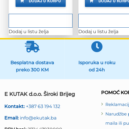
DODAJ U KORPU
DODAJ U KORP
87.38 KM.
68.63 K
Dodaj u listu želja
Dodaj u listu želja
Besplatna dostava
Isporuka u roku
preko 300 KM
od 24h
POMOĆ KOR
E KUTAK d.o.o. Široki Brijeg
Reklamaci
Kontakt:
+387 63 194 132
Narudžbe p
Email:
info@ekutak.ba
maila ili 