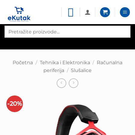
Skip
to
content
Products
search
Početna
/
Tehnika i Elektronika
/
Računalna
periferija
/
Slušalice
-20%