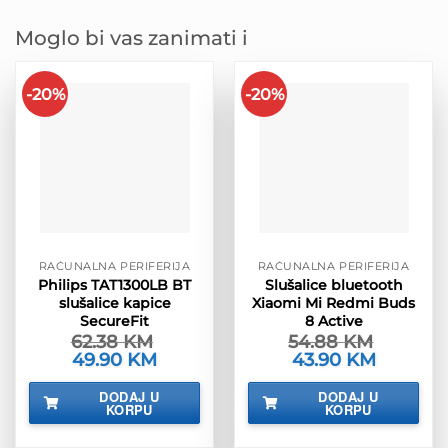
Moglo bi vas zanimati i
-20%
-20%
RAČUNALNA PERIFERIJA
RAČUNALNA PERIFERIJA
Philips TAT1300LB BT
Slušalice bluetooth
slušalice kapice
Xiaomi Mi Redmi Buds
SecureFit
8 Active
62.38
KM
54.88
KM
Izvorna
49.90
KM
Trenutna
Izvorna
43.90
KM
Trenutna
cijena
cijena
cijena
cijena
bila
je:
bila
je:
DODAJ U
DODAJ U
je:
49.90 KM.
je:
43.90 KM.
KORPU
KORPU
62.38 KM.
54.88 KM.