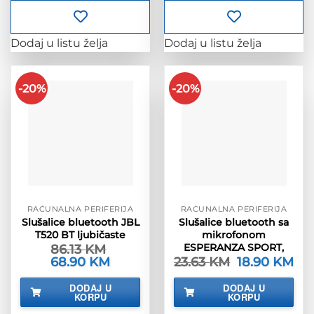
Dodaj u listu želja
Dodaj u listu želja
-20%
-20%
RAČUNALNA PERIFERIJA
RAČUNALNA PERIFERIJA
Slušalice bluetooth JBL
Slušalice bluetooth sa
T520 BT ljubičaste
mikrofonom
ESPERANZA SPORT,
86.13
KM
Izvorna
68.90
KM
Trenutna
23.63
KM
Izvorna
18.90
KM
Tre
cijena
cijena
cijena
cije
bila
je:
bila
je:
DODAJ U
DODAJ U
je:
68.90 KM.
je:
18.9
KORPU
KORPU
86.13 KM.
23.63 KM.