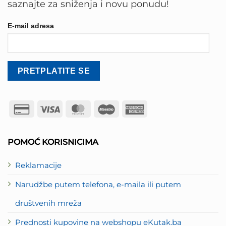
saznajte za sniženja i novu ponudu!
E-mail adresa
Credit
Visa
MasterCard
Maestro
American
Card
Express
2
POMOĆ KORISNICIMA
Reklamacije
Narudžbe putem telefona, e-maila ili putem
društvenih mreža
Prednosti kupovine na webshopu eKutak.ba