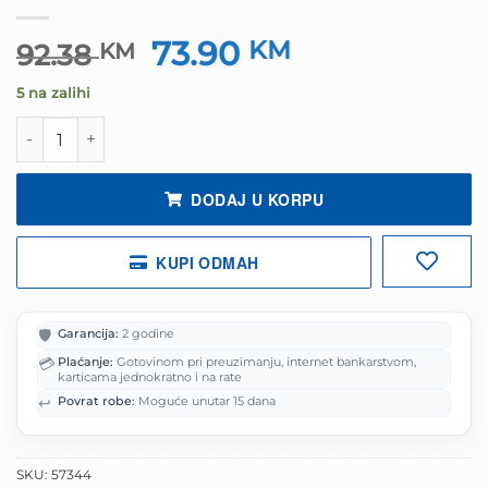
73.90
Izvorna
KM
Trenutna
92.38
KM
cijena
cijena
5 na zalihi
bila
je:
je:
73.90 KM.
Slušalice sa mikrofonom gaming RAMPAGE RMX-G6 HYD
92.38 KM.
DODAJ U KORPU
KUPI ODMAH
🛡️
Garancija:
2 godine
💳
Plaćanje:
Gotovinom pri preuzimanju, internet bankarstvom,
karticama jednokratno i na rate
↩️
Povrat robe:
Moguće unutar 15 dana
SKU:
57344