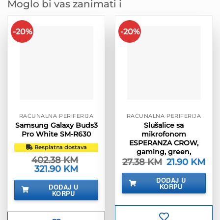
Moglo bi vas zanimati i
-20%
-20%
RAČUNALNA PERIFERIJA
RAČUNALNA PERIFERIJA
Samsung Galaxy Buds3
Slušalice sa
Pro White SM-R630
mikrofonom
ESPERANZA CROW,
Besplatna dostava
gaming, green,
402.38
KM
27.38
KM
Izvorna
21.90
KM
Tre
Izvorna
321.90
KM
Trenutna
cijena
cije
cijena
cijena
bila
je:
DODAJ U
bila
je:
je:
21.9
KORPU
DODAJ U
je:
321.90 KM.
27.38 KM.
KORPU
402.38 KM.