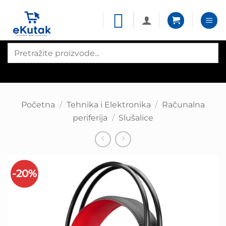
Skip
to
content
Products
search
Početna
/
Tehnika i Elektronika
/
Računalna
periferija
/
Slušalice
-20%