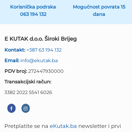
Korisnička podrska
Mogućnost povrata 15
063 194 132
dana
E KUTAK d.o.o. Široki Brijeg
Kontakt:
+387 63 194 132
Email:
info@ekutak.ba
PDV broj:
272447930000
Transakcijski račun:
3382 2022 5541 6026
Pretplatite se na
eKutak.ba
newsletter i prvi