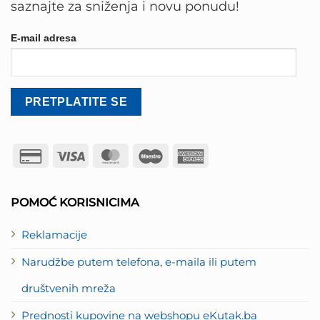
saznajte za sniženja i novu ponudu!
E-mail adresa
Credit
Visa
MasterCard
Maestro
American
Card
Express
2
POMOĆ KORISNICIMA
Reklamacije
Narudžbe putem telefona, e-maila ili putem
društvenih mreža
Prednosti kupovine na webshopu eKutak.ba