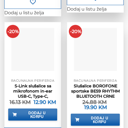
Dodaj u listu želja
Dodaj u listu želja
-20%
-20%
RAČUNALNA PERIFERIJA
RAČUNALNA PERIFERIJA
S-Link slušalice sa
Slušalice BOROFONE
mikrofonom in-ear
sportske BE59 RHYTHM
USB-C, Type-C,
BLUETOOTH CRNE
16.13
KM
Izvorna
12.90
KM
Trenutna
24.88
KM
cijena
cijena
Izvorna
19.90
KM
Trenutna
bila
je:
cijena
cijena
DODAJ U
je:
12.90 KM.
bila
je:
KORPU
16.13 KM.
DODAJ U
je:
19.90 KM.
KORPU
24.88 KM.