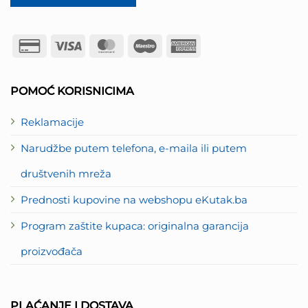
Credit
Visa
MasterCard
Maestro
American
Card
Express
2
POMOĆ KORISNICIMA
Reklamacije
Narudžbe putem telefona, e-maila ili putem
društvenih mreža
Prednosti kupovine na webshopu eKutak.ba
Program zaštite kupaca: originalna garancija
proizvođača
PLAĆANJE I DOSTAVA