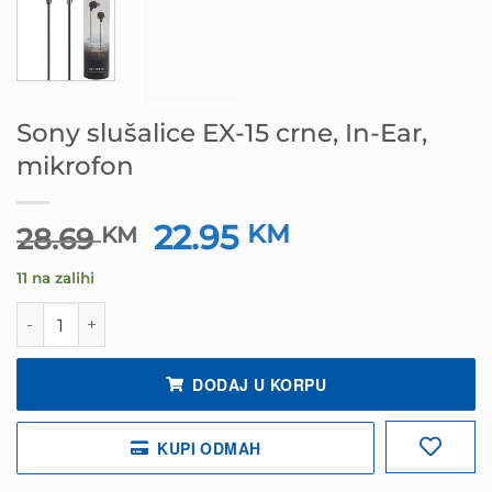
Sony slušalice EX-15 crne, In-Ear,
mikrofon
22.95
Izvorna
KM
Trenutna
28.69
KM
cijena
cijena
11 na zalihi
bila
je:
je:
22.95 KM.
Sony slušalice EX-15 crne, In-Ear, mikrofon količina
28.69 KM.
DODAJ U KORPU
KUPI ODMAH