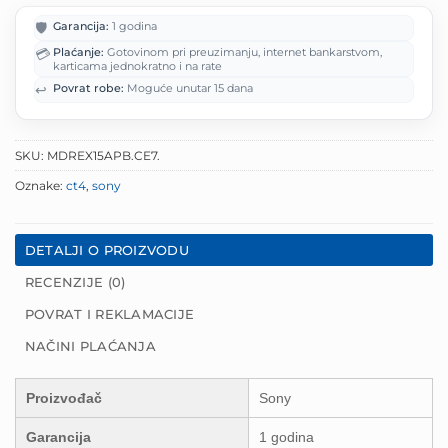
🛡️
Garancija:
1 godina
💳
Plaćanje:
Gotovinom pri preuzimanju, internet bankarstvom,
karticama jednokratno i na rate
↩️
Povrat robe:
Moguće unutar 15 dana
SKU:
MDREX15APB.CE7.
Oznake:
ct4
,
sony
DETALJI O PROIZVODU
RECENZIJE (0)
POVRAT I REKLAMACIJE
NAČINI PLAĆANJA
Proizvođač
Sony
Garancija
1 godina