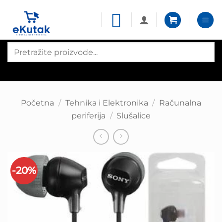
Skip
to
content
Products
search
Početna
/
Tehnika i Elektronika
/
Računalna
periferija
/
Slušalice
-20%