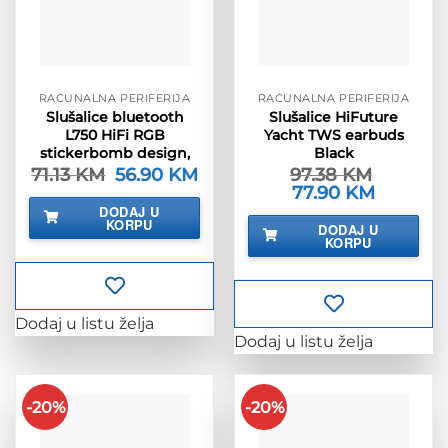
RAČUNALNA PERIFERIJA
RAČUNALNA PERIFERIJA
Slušalice bluetooth
Slušalice HiFuture
L750 HiFi RGB
Yacht TWS earbuds
stickerbomb design,
Black
71.13
KM
Izvorna
56.90
KM
Trenutna
97.38
KM
cijena
cijena
Izvorna
77.90
KM
Trenutna
bila
je:
cijena
cijena
DODAJ U
je:
56.90 KM.
bila
je:
KORPU
71.13 KM.
DODAJ U
je:
77.90 KM.
KORPU
97.38 KM.
Dodaj u listu želja
Dodaj u listu želja
-20%
-20%