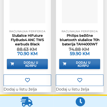
RAČUNALNA PERIFERIJA
RAČUNALNA PERIFERIJA
Slušalice HiFuture
Philips bežične
FlyBuds4 ANC TWS
bluetooth slušalice 70h
earbuds Black
baterija TAH4000WT
88.63
KM
74.88
KM
Izvorna
70.90
KM
Trenutna
Izvorna
59.90
KM
Trenutna
cijena
cijena
cijena
cijena
bila
je:
bila
je:
DODAJ U
DODAJ U
je:
70.90 KM.
je:
59.90 KM.
KORPU
KORPU
88.63 KM.
74.88 KM.
Dodaj u listu želja
Dodaj u listu želja