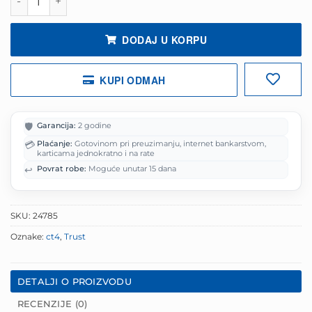
44.88 KM.
DODAJ U KORPU
KUPI ODMAH
🛡️
Garancija:
2 godine
💳
Plaćanje:
Gotovinom pri preuzimanju, internet bankarstvom,
karticama jednokratno i na rate
↩️
Povrat robe:
Moguće unutar 15 dana
SKU:
24785
Oznake:
ct4
,
Trust
DETALJI O PROIZVODU
RECENZIJE (0)