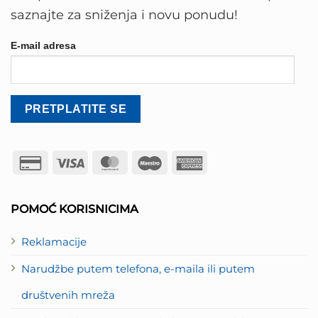
saznajte za sniženja i novu ponudu!
E-mail adresa
Credit
Visa
MasterCard
Maestro
American
Card
Express
2
POMOĆ KORISNICIMA
Reklamacije
Narudžbe putem telefona, e-maila ili putem
društvenih mreža