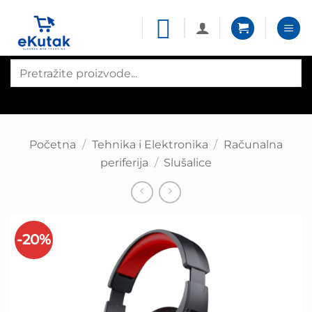
Skip
to
content
Products
search
Početna
/
Tehnika i Elektronika
/
Računalna
periferija
/
Slušalice
-20%