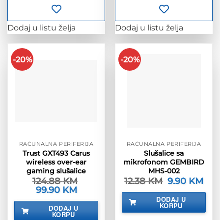
Dodaj u listu želja
Dodaj u listu želja
-20%
-20%
RAČUNALNA PERIFERIJA
RAČUNALNA PERIFERIJA
Trust GXT493 Carus
Slušalice sa
wireless over-ear
mikrofonom GEMBIRD
gaming slušalice
MHS-002
124.88
KM
12.38
KM
Izvorna
9.90
KM
Tren
cijena
cijen
Izvorna
99.90
KM
Trenutna
bila
je:
cijena
cijena
DODAJ U
je:
9.90
bila
je:
KORPU
DODAJ U
12.38 KM.
je:
99.90 KM.
KORPU
124.88 KM.