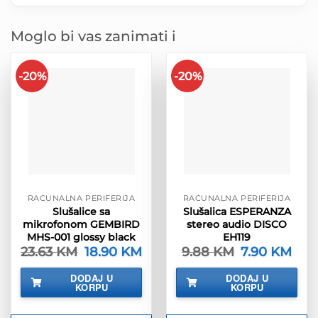
Moglo bi vas zanimati i
-20%
-20%
RAČUNALNA PERIFERIJA
RAČUNALNA PERIFERIJA
Slušalice sa
Slušalica ESPERANZA
mikrofonom GEMBIRD
stereo audio DISCO
MHS-001 glossy black
EH119
23.63
KM
Izvorna
18.90
KM
Trenutna
9.88
KM
Izvorna
7.90
KM
Tren
cijena
cijena
cijena
cijen
bila
je:
bila
je:
DODAJ U
DODAJ U
je:
18.90 KM.
je:
7.90 
KORPU
KORPU
23.63 KM.
9.88 KM.