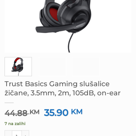
Trust Basics Gaming slušalice
žičane, 3.5mm, 2m, 105dB, on-ear
35.90
Izvorna
KM
Trenutna
44.88
KM
cijena
cijena
7 na zalihi
bila
je:
je:
35.90 KM.
Trust Basics Gaming slušalice žičane, 3.5mm, 2m, 105dB, 