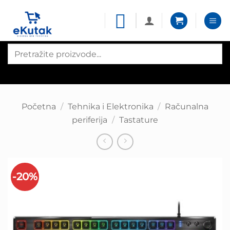
Skip
to
content
Products
search
Početna
/
Tehnika i Elektronika
/
Računalna
periferija
/
Tastature
-20%