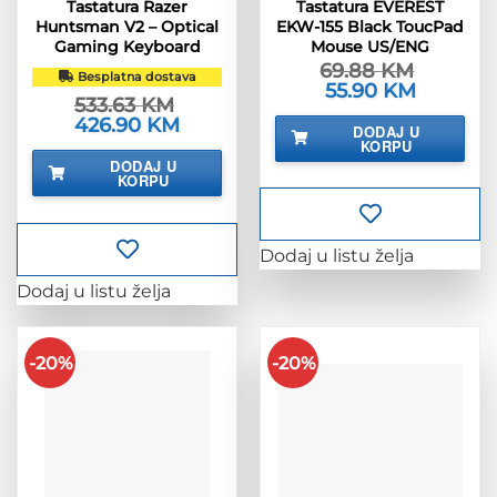
Tastatura Razer
Tastatura EVEREST
Huntsman V2 – Optical
EKW-155 Black ToucPad
Gaming Keyboard
Mouse US/ENG
69.88
KM
Besplatna dostava
Izvorna
55.90
KM
Trenutna
533.63
KM
cijena
cijena
bila
je:
Izvorna
426.90
KM
Trenutna
DODAJ U
je:
55.90 KM.
cijena
cijena
KORPU
69.88 KM.
bila
je:
DODAJ U
je:
426.90 KM.
KORPU
533.63 KM.
Dodaj u listu želja
Dodaj u listu želja
-20%
-20%