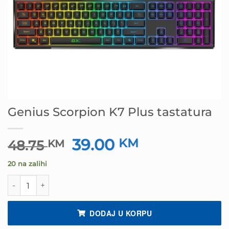
Genius Scorpion K7 Plus tastatura
39.00
Izvorna
KM
Trenutna
48.75
KM
cijena
cijena
20 na zalihi
bila
je:
je:
39.00 KM.
Genius Scorpion K7 Plus tastatura količina
48.75 KM.
DODAJ U KORPU