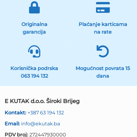
Originalna
Plaćanje karticama
garancija
na rate
Korisnička podrska
Mogućnost povrata 15
063 194 132
dana
E KUTAK d.o.o. Široki Brijeg
Kontakt:
+387 63 194 132
Email:
info@ekutak.ba
PDV broj:
272447930000