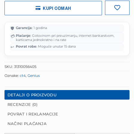
KUPI ODMAH
🛡️
Garancija:
1 godina
💳
Plaćanje:
Gotovinom pri preuzimanju, internet bankarstvom,
karticama jednokratno i na rate
↩️
Povrat robe:
Moguće unutar 15 dana
SKU:
31310056405
Oznake:
ct4
,
Genius
DETALJI O PROIZVODU
RECENZIJE (0)
POVRAT I REKLAMACIJE
NAČINI PLAĆANJA