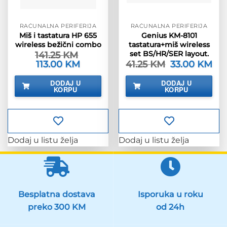
RAČUNALNA PERIFERIJA
RAČUNALNA PERIFERIJA
Miš i tastatura HP 655
Genius KM-8101
wireless bežični combo
tastatura+miš wireless
set BS/HR/SER layout.
141.25
KM
Izvorna
113.00
KM
Trenutna
41.25
KM
Izvorna
33.00
KM
Tre
cijena
cijena
cijena
cije
bila
je:
bila
je:
DODAJ U
DODAJ U
je:
113.00 KM.
je:
33.
KORPU
KORPU
141.25 KM.
41.25 KM.
Dodaj u listu želja
Dodaj u listu želja
Besplatna dostava
Isporuka u roku
preko 300 KM
od 24h