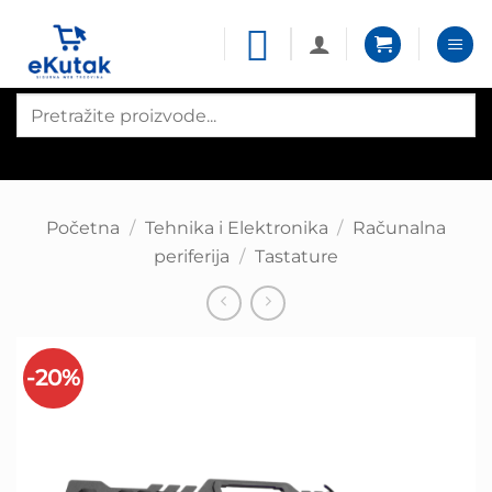
Skip
to
content
Products
search
Početna
/
Tehnika i Elektronika
/
Računalna
periferija
/
Tastature
-20%