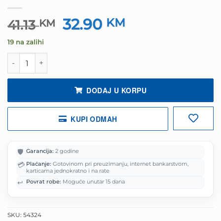
32.90
Izvorna
KM
Trenutna
41.13
KM
cijena
cijena
19 na zalihi
bila
je:
je:
32.90 KM.
Tastatura gaming RAMPAGE KB-R57 X-JAMMER Rainbow 
41.13 KM.
DODAJ U KORPU
KUPI ODMAH
🛡️
Garancija:
2 godine
💳
Plaćanje:
Gotovinom pri preuzimanju, internet bankarstvom,
karticama jednokratno i na rate
↩️
Povrat robe:
Moguće unutar 15 dana
SKU:
54324