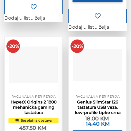
Dodaj u listu želja
Dodaj u listu želja
-20%
-20%
RAČUNALNA PERIFERIJA
RAČUNALNA PERIFERIJA
HyperX Origins 2 1800
Genius SlimStar 126
mehanička gaming
tastatura USB veza,
tastatura
low-profile tipke crna
18.00
KM
Besplatna dostava
Izvorna
14.40
KM
Trenutna
457.50
KM
cijena
cijena