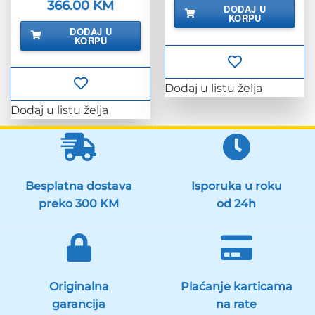
bila
je:
Izvorna
366.00
KM
Trenutna
DODAJ U
je:
14.40 KM.
cijena
cijena
KORPU
18.00 KM.
bila
je:
DODAJ U
je:
366.00 KM.
KORPU
457.50 KM.
Dodaj u listu želja
Dodaj u listu želja
Besplatna dostava
Isporuka u roku
preko 300 KM
od 24h
Originalna
Plaćanje karticama
garancija
na rate