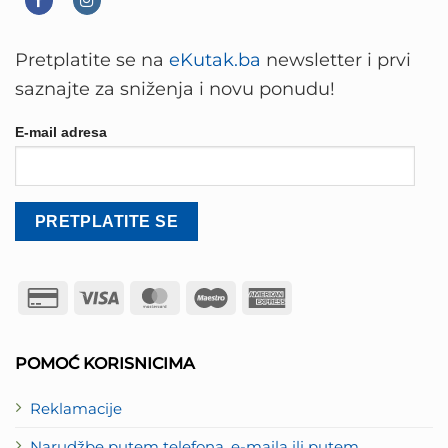
Pretplatite se na
eKutak.ba
newsletter i prvi
saznajte za sniženja i novu ponudu!
E-mail adresa
Credit
Visa
MasterCard
Maestro
American
Card
Express
2
POMOĆ KORISNICIMA
Reklamacije
Narudžbe putem telefona, e-maila ili putem