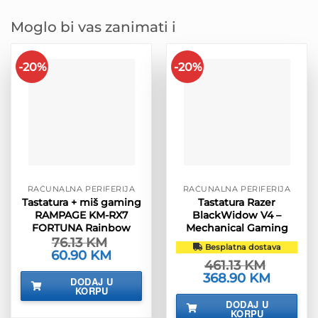
Moglo bi vas zanimati i
-20%
-20%
RAČUNALNA PERIFERIJA
RAČUNALNA PERIFERIJA
Tastatura + miš gaming
Tastatura Razer
RAMPAGE KM-RX7
BlackWidow V4 –
FORTUNA Rainbow
Mechanical Gaming
76.13
KM
Besplatna dostava
Izvorna
60.90
KM
Trenutna
461.13
KM
cijena
cijena
bila
je:
Izvorna
368.90
KM
Trenutna
DODAJ U
je:
60.90 KM.
cijena
cijena
KORPU
76.13 KM.
bila
je:
DODAJ U
je:
368.90 K
KORPU
461.13 KM.