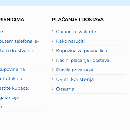
ISNICIMA
PLAĆANJE I DOSTAVA
je
Garancija kvalitete
utem telefona, e-
Kako naručiti
putem društvenih
Kupovina za pravna lica
Načini plaćanja i dostava
kupovine na
Pravila privatnosti
eKutak.ba
Uvjeti korištenja
štite kupaca:
O nama
garancija
a