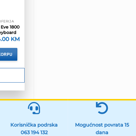
IFERIJA
 Eve 1800
eyboard
orna
4.00
KM
Trenutna
ena
cijena
je:
174.00 KM.
KORPU
.50 KM.
Korisnička podrska
Mogućnost povrata 15
063 194 132
dana