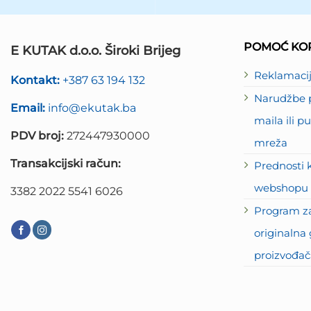
POMOĆ KOR
E KUTAK d.o.o. Široki Brijeg
Reklamaci
Kontakt:
+387 63 194 132
Narudžbe p
Email:
info@ekutak.ba
maila ili 
PDV broj:
272447930000
mreža
Transakcijski račun:
Prednosti 
webshopu 
3382 2022 5541 6026
Program za
originalna 
proizvođač