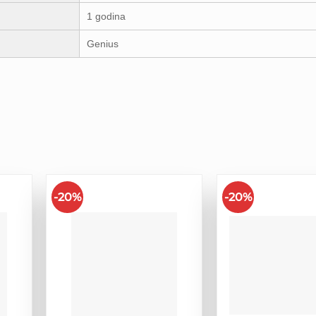
1 godina
Genius
-20%
-20%