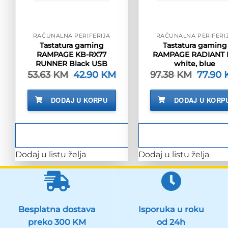
RAČUNALNA PERIFERIJA
RAČUNALNA PERIFERI
Tastatura gaming
Tastatura gaming
RAMPAGE KB-RX77
RAMPAGE RADIANT K
RUNNER Black USB
white, blue
53.63
KM
Izvorna
42.90
KM
Trenutna
97.38
KM
Izvorna
77.90
cijena
cijena
cijena
bila
je:
bila
je:
42.90 KM.
je:
DODAJ U KORPU
DODAJ U KORP
53.63 KM.
97.38 K
Dodaj u listu želja
Dodaj u listu želja
Besplatna dostava
Isporuka u roku
preko 300 KM
od 24h