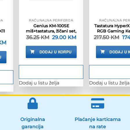
JA
RAČUNALNA PERIFERIJA
RAČUNALNA PER
Genius KM-100SE
Tastatura HyperX
11
miš+tastatura, žičani set,
RGB Gaming K
36.25
KM
Izvorna
29.00
KM
Trenutna
217.50
KM
Izv
17
cijena
cijena
cij
KM
Trenutna
bila
je:
bila
cijena
je:
29.00 KM.
je:
je:
DODAJ U KORPU
DODAJ U 
36.25 KM.
217
77.90 KM.
U
M.
Dodaj u listu želja
Dodaj u listu želja
Originalna
Plaćanje karticama
garancija
na rate