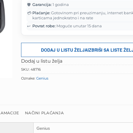
je:
24.90 KM.
🛡️
Garancija:
1 godina
31.13 KM.
💳
Plaćanje:
Gotovinom pri preuzimanju, internet ban
karticama jednokratno i na rate
↩️
Povrat robe:
Moguće unutar 15 dana
DODAJ U LISTU ŽELJA
IZBRIŠI SA LISTE ŽEL
Dodaj u listu želja
SKU:
48716
Oznake:
Genius
LAMACIJE
NAČINI PLAĆANJA
Genius