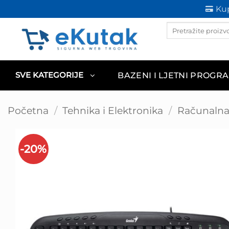
Skip
Kup
to
Products
content
search
BAZENI I LJETNI PROGR
SVE KATEGORIJE
Početna
/
Tehnika i Elektronika
/
Računalna 
-20%