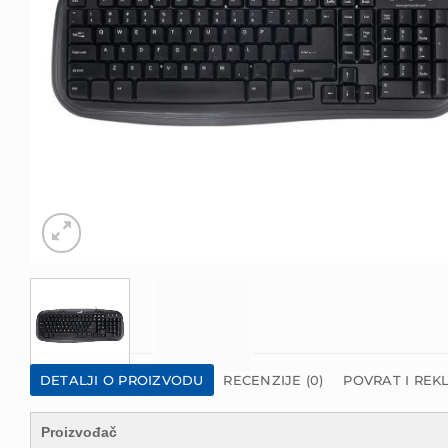
DETALJI O PROIZVODU
RECENZIJE (0)
POVRAT I REK
Proizvođač