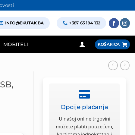
ovosti
INFO@EKUTAK.BA
+387 63 194 132
MOBITELI
KOŠARICA
SB,
Opcije plaćanja
U našoj online trgovini
možete platiti pouzećem,
karticama jednokratno i