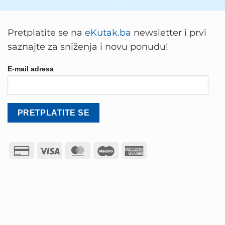
Pretplatite se na
eKutak.ba
newsletter i prvi
saznajte za sniženja i novu ponudu!
E-mail adresa
Credit
Visa
MasterCard
Maestro
American
Card
Express
2