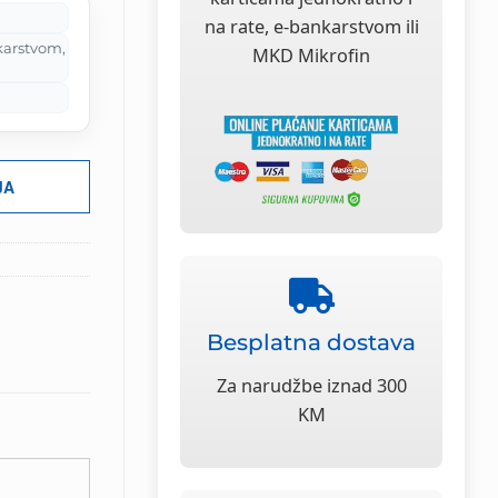
na rate, e-bankarstvom ili
karstvom,
MKD Mikrofin
JA
Besplatna dostava
Za narudžbe iznad 300
KM