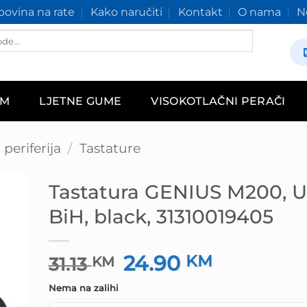
ovina na rate
Kako naručiti
Kontakt
O nama
N
AM
LJETNE GUME
VISOKOTLAČNI PERAČI
periferija
/
Tastature
Tastatura GENIUS M200, U
BiH, black, 31310019405
24.90
Izvorna
KM
Trenutna
31.13
KM
cijena
cijena
Nema na zalihi
bila
je: