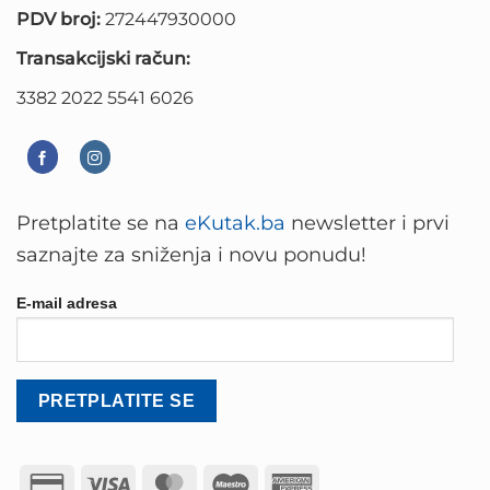
PDV broj:
272447930000
Transakcijski račun:
3382 2022 5541 6026
Pretplatite se na
eKutak.ba
newsletter i prvi
saznajte za sniženja i novu ponudu!
E-mail adresa
Credit
Visa
MasterCard
Maestro
American