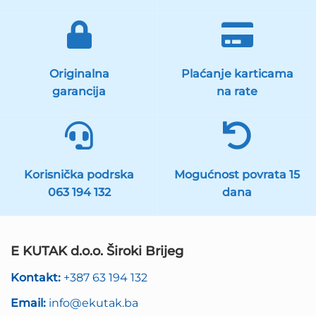
Originalna
Plaćanje karticama
garancija
na rate
Korisnička podrska
Mogućnost povrata 15
063 194 132
dana
E KUTAK d.o.o. Široki Brijeg
Kontakt:
+387 63 194 132
Email:
info@ekutak.ba