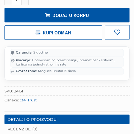
32.38 KM.
DODAJ U KORPU
KUPI ODMAH
🛡️
Garancija:
2 godine
💳
Plaćanje:
Gotovinom pri preuzimanju, internet bankarstvom,
karticama jednokratno i na rate
↩️
Povrat robe:
Moguće unutar 15 dana
SKU:
24151
Oznake:
ct4
,
Trust
DETALJI O PROIZVODU
RECENZIJE (0)