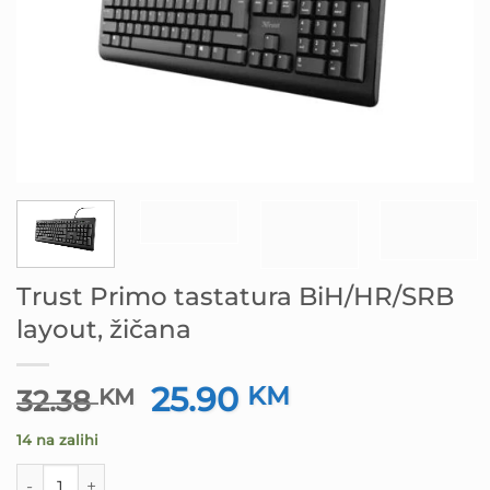
Trust Primo tastatura BiH/HR/SRB
layout, žičana
25.90
Izvorna
KM
Trenutna
32.38
KM
cijena
cijena
14 na zalihi
bila
je:
je:
25.90 KM.
Trust Primo tastatura BiH/HR/SRB layout, žičana količina