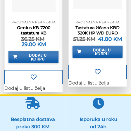
RAČUNALNA PERIFERIJA
RAČUNALNA PERIFERIJA
Genius KB-7200
Tastatura žičana KBD
tastatura KB
320K HP WD EURO
36.25
KM
51.25
KM
Izvorna
41.00
KM
Tre
cijena
cije
Izvorna
29.00
KM
Trenutna
bila
je:
cijena
cijena
DODAJ U
je:
41.0
bila
je:
KORPU
DODAJ U
51.25 KM.
je:
29.00 KM.
KORPU
36.25 KM.
Dodaj u listu želja
Dodaj u listu želja
Besplatna dostava
Isporuka u roku
preko 300 KM
od 24h