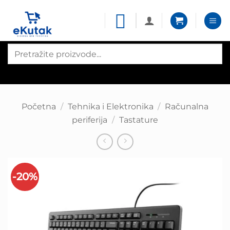
Skip
to
content
Products
search
Početna
/
Tehnika i Elektronika
/
Računalna
periferija
/
Tastature
-20%