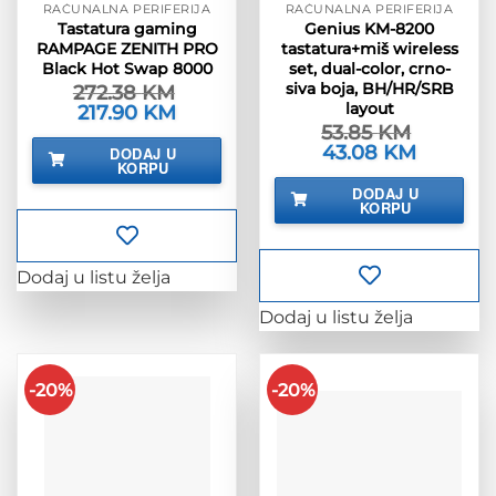
RAČUNALNA PERIFERIJA
RAČUNALNA PERIFERIJA
Tastatura gaming
Genius KM-8200
RAMPAGE ZENITH PRO
tastatura+miš wireless
Black Hot Swap 8000
set, dual-color, crno-
siva boja, BH/HR/SRB
272.38
KM
layout
Izvorna
217.90
KM
Trenutna
cijena
cijena
53.85
KM
bila
je:
Izvorna
43.08
KM
Trenutna
DODAJ U
je:
217.90 KM.
cijena
cijena
KORPU
272.38 KM.
bila
je:
DODAJ U
je:
43.08 KM.
KORPU
53.85 KM.
Dodaj u listu želja
Dodaj u listu želja
-20%
-20%