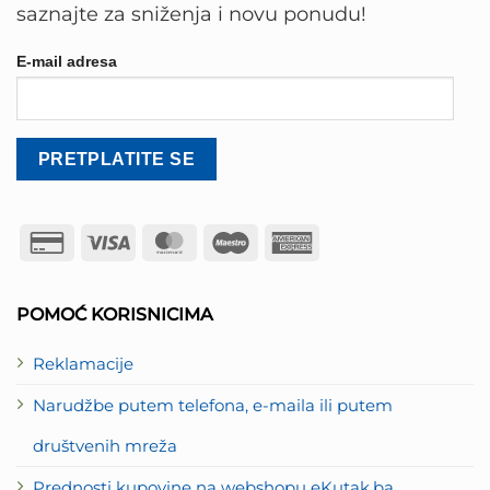
saznajte za sniženja i novu ponudu!
E-mail adresa
Credit
Visa
MasterCard
Maestro
American
Card
Express
2
POMOĆ KORISNICIMA
Reklamacije
Narudžbe putem telefona, e-maila ili putem
društvenih mreža
Prednosti kupovine na webshopu eKutak.ba