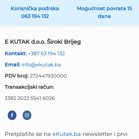
Korisnička podrska
Mogućnost povrata 15
063 194 132
dana
E KUTAK d.o.o. Široki Brijeg
Kontakt:
+387 63 194 132
Email:
info@ekutak.ba
PDV broj:
272447930000
Transakcijski račun:
3382 2022 5541 6026
Pretplatite se na
eKutak.ba
newsletter i prvi