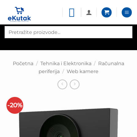
Skip
to
content
Products
search
Početna
/
Tehnika i Elektronika
/
Računalna
periferija
/
Web kamere
-20%