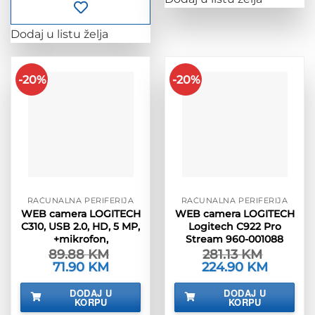
Dodaj u listu želja
-20%
-20%
RAČUNALNA PERIFERIJA
RAČUNALNA PERIFERIJA
WEB camera LOGITECH
WEB camera LOGITECH
C310, USB 2.0, HD, 5 MP,
Logitech C922 Pro
+mikrofon,
Stream 960-001088
89.88
KM
281.13
KM
Izvorna
71.90
KM
Trenutna
Izvorna
224.90
KM
Trenutna
cijena
cijena
cijena
cijena
bila
je:
bila
je:
DODAJ U
DODAJ U
je:
71.90 KM.
je:
224.90 K
KORPU
KORPU
89.88 KM.
281.13 KM.