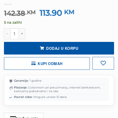
113.90
Izvorna
KM
Trenutna
142.38
KM
cijena
cijena
5 na zalihi
bila
je:
je:
113.90 KM.
WEB kamera RAPOO XW4KAF BLACK webcam 4K AF, R-13
142.38 KM.
DODAJ U KORPU
KUPI ODMAH
🛡️
Garancija:
1 godina
💳
Plaćanje:
Gotovinom pri preuzimanju, internet bankarstvom,
karticama jednokratno i na rate
↩️
Povrat robe:
Moguće unutar 15 dana