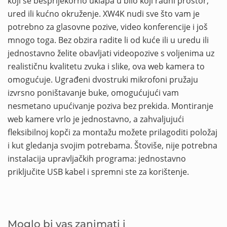
koji se besprijekorno uklapa u bilo koji radni prostor,
ured ili kućno okruženje. XW4K nudi sve što vam je
potrebno za glasovne pozive, video konferencije i još
mnogo toga. Bez obzira radite li od kuće ili u uredu ili
jednostavno želite obavljati videopozive s voljenima uz
realističnu kvalitetu zvuka i slike, ova web kamera to
omogućuje. Ugrađeni dvostruki mikrofoni pružaju
izvrsno poništavanje buke, omogućujući vam
nesmetano upućivanje poziva bez prekida. Montiranje
web kamere vrlo je jednostavno, a zahvaljujući
fleksibilnoj kopči za montažu možete prilagoditi položaj
i kut gledanja svojim potrebama. Štoviše, nije potrebna
instalacija upravljačkih programa: jednostavno
priključite USB kabel i spremni ste za korištenje.
Moglo bi vas zanimati i