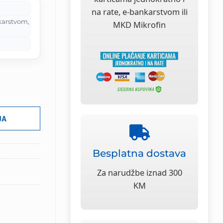
M.
na rate, e-bankarstvom ili
karstvom,
MKD Mikrofin
JA
Besplatna dostava
Za narudžbe iznad 300
KM