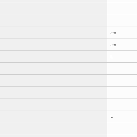
cm
cm
L
L