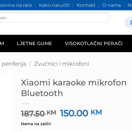
ovina na rate
Kako naručiti
Kontakt
O nama
N
AM
LJETNE GUME
VISOKOTLAČNI PERAČI
periferija
/
Zvučnici i mikrofoni
Xiaomi karaoke mikrofon
Bluetooth
150.00
Izvorna
KM
Trenutn
187.50
KM
cijena
cijena
Nema na zalihi
bila
je: