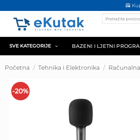
Skip
Kup
to
Products
content
search
BAZENI I LJETNI PROGR
SVE KATEGORIJE
Početna
/
Tehnika i Elektronika
/
Računalna 
-20%