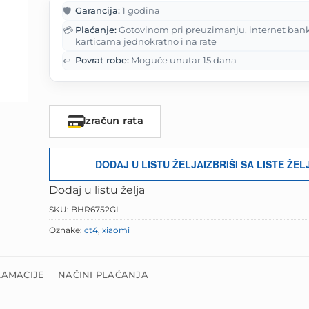
je:
150.00 K
🛡️
Garancija:
1 godina
187.50 KM.
💳
Plaćanje:
Gotovinom pri preuzimanju, internet ban
karticama jednokratno i na rate
↩️
Povrat robe:
Moguće unutar 15 dana
Izračun rata
DODAJ U LISTU ŽELJA
IZBRIŠI SA LISTE ŽEL
Dodaj u listu želja
SKU:
BHR6752GL
Oznake:
ct4
,
xiaomi
LAMACIJE
NAČINI PLAĆANJA