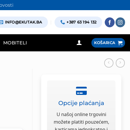
ovosti
INFO@EKUTAK.BA
+387 63 194 132
MOBITELI
KOŠARICA
Opcije plaćanja
a
U našoj online trgovini
možete platiti pouzećem,
karticama jednokratno i