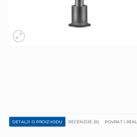
DETALJI O PROIZVODU
RECENZIJE (0)
POVRAT I REK