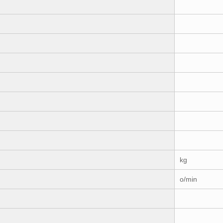
kg
o/min