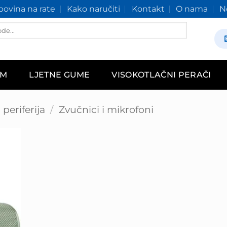
ovina na rate
Kako naručiti
Kontakt
O nama
N
AM
LJETNE GUME
VISOKOTLAČNI PERAČI
periferija
/
Zvučnici i mikrofoni