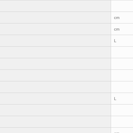
cm
cm
L
L