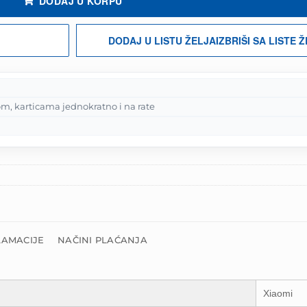
DODAJ U KORPU
DODAJ U LISTU ŽELJA
IZBRIŠI SA LISTE 
m, karticama jednokratno i na rate
LAMACIJE
NAČINI PLAĆANJA
Xiaomi