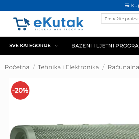
Skip
Kup
to
Products
content
search
BAZENI I LJETNI PROGR
SVE KATEGORIJE
Početna
/
Tehnika i Elektronika
/
Računalna 
-20%