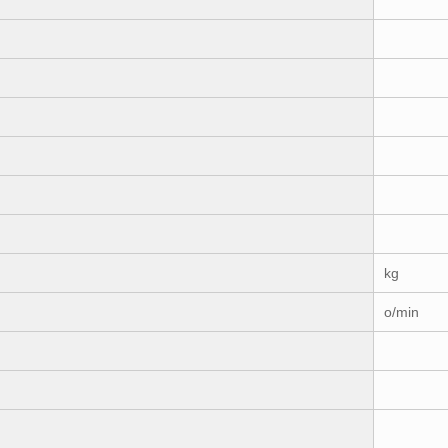
kg
o/min