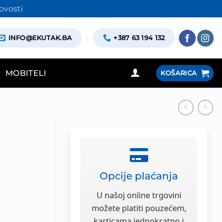
ovosti
INFO@EKUTAK.BA
+387 63 194 132
MOBITELI
KOŠARICA
Opcije plaćanja
U našoj online trgovini
možete platiti pouzećem,
karticama jednokratno i