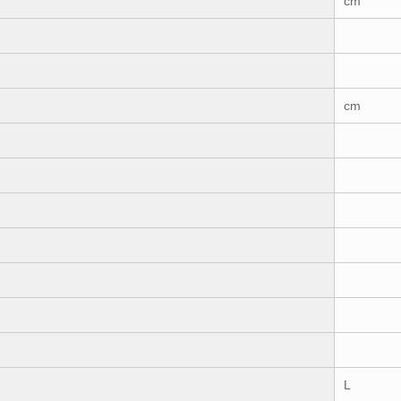
cm
cm
L