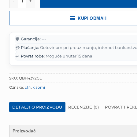
111.25 KM.
KUPI ODMAH
🛡️
Garancija:
---
💳
Plaćanje:
Gotovinom pri preuzimanju, internet bankarstvo
↩️
Povrat robe:
Moguće unutar 15 dana
SKU:
QBH4372GL
Oznake:
ct4
,
xiaomi
DETALJI O PROIZVODU
RECENZIJE (0)
POVRAT I REK
Proizvođač