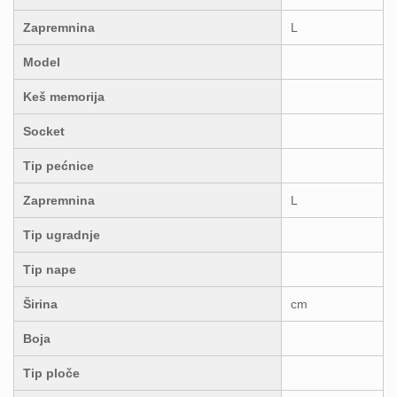
Zapremnina
L
Model
Keš memorija
Socket
Tip pećnice
Zapremnina
L
Tip ugradnje
Tip nape
Širina
cm
Boja
Tip ploče