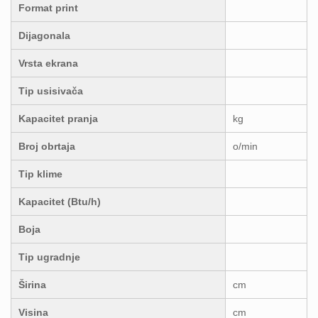
Format print
Dijagonala
Vrsta ekrana
Tip usisivača
Kapacitet pranja
kg
Broj obrtaja
o/min
Tip klime
Kapacitet (Btu/h)
Boja
Tip ugradnje
Širina
cm
Visina
cm