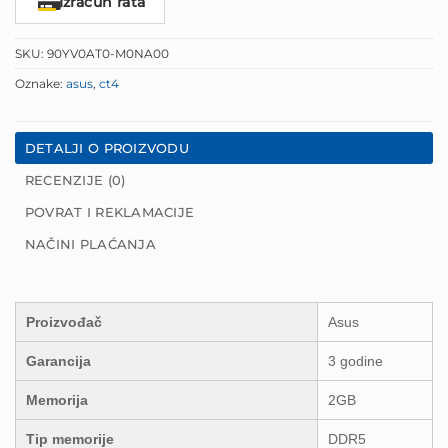
Izračun rata
SKU:
90YV0AT0-M0NA00
Oznake:
asus
,
ct4
DETALJI O PROIZVODU
RECENZIJE (0)
POVRAT I REKLAMACIJE
NAČINI PLAĆANJA
Proizvođač
Asus
Garancija
3 godine
Memorija
2GB
Tip memorije
DDR5