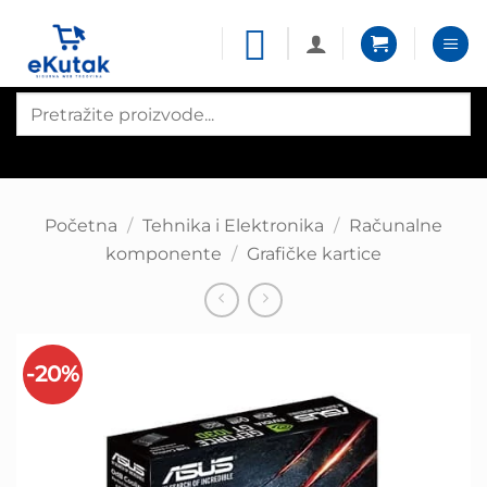
Skip
to
content
Products
search
Početna
/
Tehnika i Elektronika
/
Računalne
komponente
/
Grafičke kartice
-20%