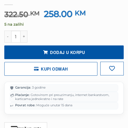
258.00
Izvorna
KM
Trenutna
322.50
KM
cijena
cijena
5 na zalihi
bila
je:
je:
258.00 KM.
Grafička ASUS VGA GT1030 NVIDIA GeForce GT 1030 2GB 
322.50 KM.
DODAJ U KORPU
KUPI ODMAH
🛡️
Garancija:
3 godine
💳
Plaćanje:
Gotovinom pri preuzimanju, internet bankarstvom,
karticama jednokratno i na rate
↩️
Povrat robe:
Moguće unutar 15 dana