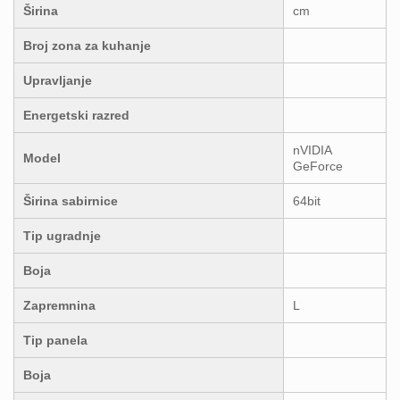
Širina
cm
Broj zona za kuhanje
Upravljanje
Energetski razred
nVIDIA
Model
GeForce
Širina sabirnice
64bit
Tip ugradnje
Boja
Zapremnina
L
Tip panela
Boja